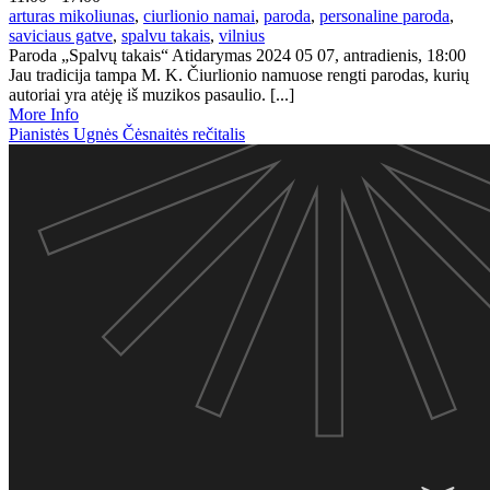
arturas mikoliunas
,
ciurlionio namai
,
paroda
,
personaline paroda
,
saviciaus gatve
,
spalvu takais
,
vilnius
Paroda „Spalvų takais“ Atidarymas 2024 05 07, antradienis, 18:00
Jau tradicija tampa M. K. Čiurlionio namuose rengti parodas, kurių
autoriai yra atėję iš muzikos pasaulio. [...]
More Info
Pianistės Ugnės Čėsnaitės rečitalis