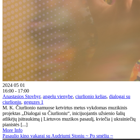
2024 05 01
16:00 - 17:00
Anastasios Stovbyr
,
angelu vienybe
,
ciurlionio kelias
,
dialogai su
ciurlioniu
,
geguzes 1
M. K. Čiurlionio namuose ketvirtus metus vykdomas muzikinis
projektas „Dialogai su Čiurlioniu“, inicijuojantis užsienio šalių
atlikėjų įsitraukimą į Lietuvos muzikos pasaulį, kviečia į ukrainiečių
pianistės [...]
More Info
Pasaulio kino vakarai su Audriumi Stoniu ~ Po smėliu ~