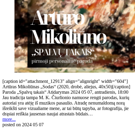
[caption id="attachment_12913" align="alignright" width="604"]
Artūras Mikoliūnas „Sodas“ (2020, drobė, aliejus, 40x50)[/caption]
Paroda „Spalvų takais“ Atidarymas 2024 05 07, antradienis, 18:00
Jau tradicija tampa M. K. Čiurlionio namuose rengti parodas, kurių
autoriai yra atėję iš muzikos pasaulio. Atradę nenumaldomą norą
išreikšti save vizualiame mene, ar tai būtų tapyba, ar fotografija, jie
drąsiai reiškia jausenas naujai atrastais būdais…
more...
posted on
2024 05 07