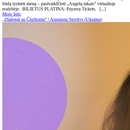
būdą tyrinėti meną – pasivaikščioti „Angelų takais“ virtualioje
realybėje. BILIETUS PLATINA: Paysera Tickets. [...]
More Info
„Dialogai su Čiurlioniu“ | Anastasia Stovbyr (Ukraina)