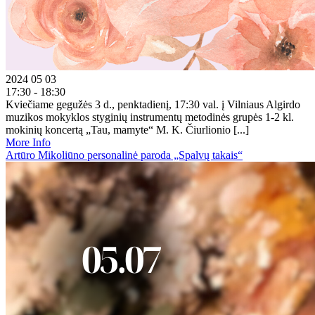
2024 05 03
17:30 - 18:30
Kviečiame gegužės 3 d., penktadienį, 17:30 val. į Vilniaus Algirdo
muzikos mokyklos styginių instrumentų metodinės grupės 1-2 kl.
mokinių koncertą „Tau, mamyte“ M. K. Čiurlionio [...]
More Info
Artūro Mikoliūno personalinė paroda „Spalvų takais“