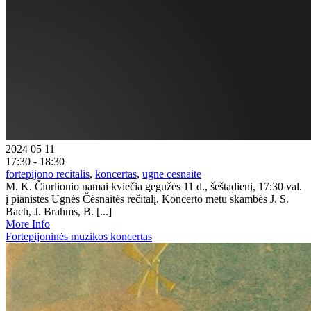
2024 05 11
17:30 - 18:30
fortepijono recitalis
,
koncertas
,
ugne cesnaite
M. K. Čiurlionio namai kviečia gegužės 11 d., šeštadienį, 17:30 val.
į pianistės Ugnės Čėsnaitės rečitalį. Koncerto metu skambės J. S.
Bach, J. Brahms, B. [...]
More Info
Fortepijoninės muzikos koncertas