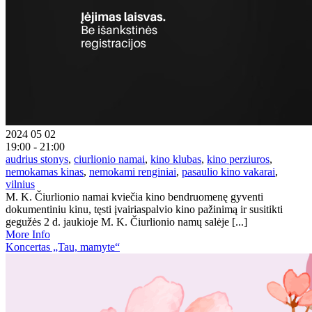
2024 05 02
19:00 - 21:00
audrius stonys
,
ciurlionio namai
,
kino klubas
,
kino perziuros
,
nemokamas kinas
,
nemokami renginiai
,
pasaulio kino vakarai
,
vilnius
M. K. Čiurlionio namai kviečia kino bendruomenę gyventi
dokumentiniu kinu, tęsti įvairiaspalvio kino pažinimą ir susitikti
gegužės 2 d. jaukioje M. K. Čiurlionio namų salėje [...]
More Info
Koncertas „Tau, mamyte“