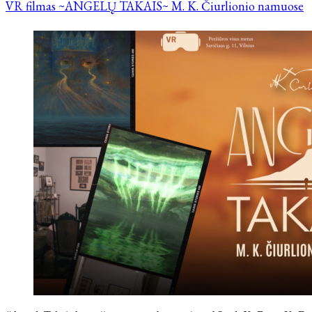
VR filmas ~ANGELŲ TAKAIS~ M. K. Čiurlionio namuose