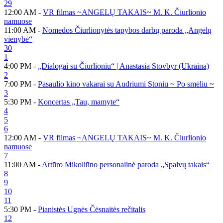
29
12:00 AM -
VR filmas ~ANGELŲ TAKAIS~ M. K. Čiurlionio
namuose
11:00 AM -
Nomedos Čiurlionytės tapybos darbų paroda „Angelų
vienybė“
30
1
4:00 PM -
„Dialogai su Čiurlioniu“ | Anastasia Stovbyr (Ukraina)
2
7:00 PM -
Pasaulio kino vakarai su Audriumi Stoniu ~ Po smėliu ~
3
5:30 PM -
Koncertas „Tau, mamyte“
4
5
6
12:00 AM -
VR filmas ~ANGELŲ TAKAIS~ M. K. Čiurlionio
namuose
7
11:00 AM -
Artūro Mikoliūno personalinė paroda „Spalvų takais“
8
9
10
11
5:30 PM -
Pianistės Ugnės Čėsnaitės rečitalis
12