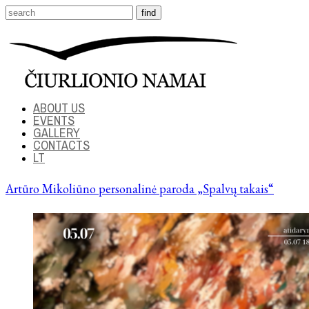
ABOUT US
EVENTS
GALLERY
CONTACTS
LT
Artūro Mikoliūno personalinė paroda „Spalvų takais“