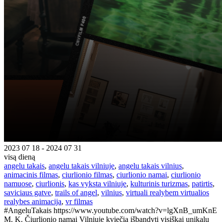
2023 07 18 - 2024 07 31
visą dieną
angelu takais
,
angelu takais vilniuje
,
angelu takais vilnius
,
animacinis filmas
,
ciurlionio filmas
,
ciurlionio namai
,
ciurlionio
namuose
,
ciurlionis
,
kas vyksta vilniuje
,
kulturinis turizmas
,
patirtis
,
saviciaus gatve
,
trails of angel
,
vilnius
,
virtuali realybem virtualios
realybes animacija
,
vr filmas
#AngeluTakais https://www.youtube.com/watch?v=lgXnB_umKnE
M. K. Čiurlionio namai Vilniuje kviečia išbandyti visiškai unikalų