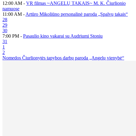
12:00 AM -
VR filmas ~ANGELŲ TAKAIS~ M. K. Čiurlionio
namuose
11:00 AM -
Artūro Mikoliūno personalinė paroda „Spalvų takais“
28
29
30
7:00 PM -
Pasaulio kino vakarai su Audriumi Stoniu
31
1
2
Nomedos Čiurlionytės tapybos darbų paroda „Angelų vienybė“