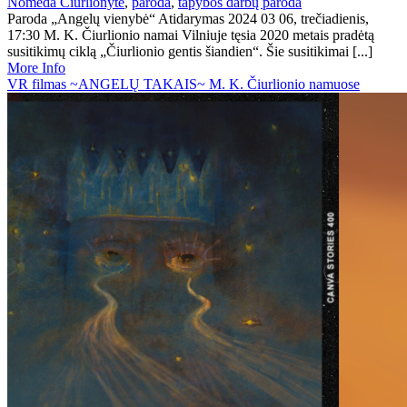
Nomeda Čiurlionytė
,
paroda
,
tapybos darbų paroda
Paroda „Angelų vienybė“ Atidarymas 2024 03 06, trečiadienis,
17:30 M. K. Čiurlionio namai Vilniuje tęsia 2020 metais pradėtą
susitikimų ciklą „Čiurlionio gentis šiandien“. Šie susitikimai [...]
More Info
VR filmas ~ANGELŲ TAKAIS~ M. K. Čiurlionio namuose