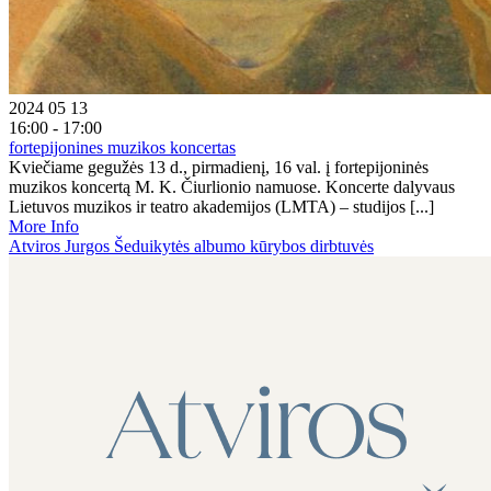
2024 05 13
16:00 - 17:00
fortepijonines muzikos koncertas
Kviečiame gegužės 13 d., pirmadienį, 16 val. į fortepijoninės
muzikos koncertą M. K. Čiurlionio namuose. Koncerte dalyvaus
Lietuvos muzikos ir teatro akademijos (LMTA) – studijos [...]
More Info
Atviros Jurgos Šeduikytės albumo kūrybos dirbtuvės