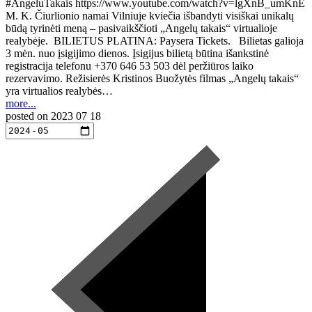
#AngeluTakais https://www.youtube.com/watch?v=lgXnB_umKnE
M. K. Čiurlionio namai Vilniuje kviečia išbandyti visiškai unikalų
būdą tyrinėti meną – pasivaikščioti „Angelų takais“ virtualioje
realybėje. BILIETUS PLATINA: Paysera Tickets. Bilietas galioja
3 mėn. nuo įsigijimo dienos. Įsigijus bilietą būtina išankstinė
registracija telefonu +370 646 53 503 dėl peržiūros laiko
rezervavimo. Režisierės Kristinos Buožytės filmas „Angelų takais“
yra virtualios realybės…
more...
posted on
2023 07 18