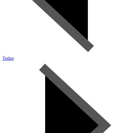
Today