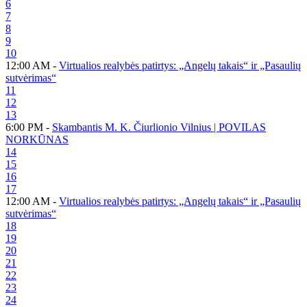
6
7
8
9
10
12:00 AM -
Virtualios realybės patirtys: „Angelų takais“ ir „Pasaulių
sutvėrimas“
11
12
13
6:00 PM -
Skambantis M. K. Čiurlionio Vilnius | POVILAS
NORKŪNAS
14
15
16
17
12:00 AM -
Virtualios realybės patirtys: „Angelų takais“ ir „Pasaulių
sutvėrimas“
18
19
20
21
22
23
24