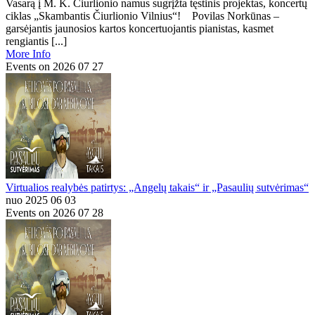
Vasarą į M. K. Čiurlionio namus sugrįžta tęstinis projektas, koncertų
ciklas „Skambantis Čiurlionio Vilnius“! Povilas Norkūnas –
garsėjantis jaunosios kartos koncertuojantis pianistas, kasmet
rengiantis [...]
More Info
Events on 2026 07 27
Virtualios realybės patirtys: „Angelų takais“ ir „Pasaulių sutvėrimas“
nuo 2025 06 03
Events on 2026 07 28