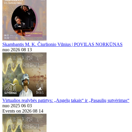
Skambantis M. K. Čiurlionio Vilnius | POVILAS NORKŪNAS
nuo 2026 08 13
Virtualios realybės patirtys: „Angelų takais“ ir „Pasaulių sutvėrimas“
nuo 2025 06 03
Events on 2026 08 14