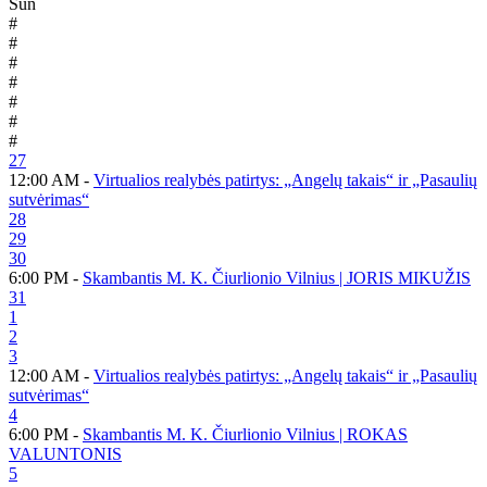
Sun
#
#
#
#
#
#
#
27
12:00 AM -
Virtualios realybės patirtys: „Angelų takais“ ir „Pasaulių
sutvėrimas“
28
29
30
6:00 PM -
Skambantis M. K. Čiurlionio Vilnius | JORIS MIKUŽIS
31
1
2
3
12:00 AM -
Virtualios realybės patirtys: „Angelų takais“ ir „Pasaulių
sutvėrimas“
4
6:00 PM -
Skambantis M. K. Čiurlionio Vilnius | ROKAS
VALUNTONIS
5