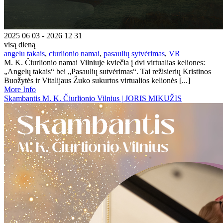
2025 06 03 - 2026 12 31
visą dieną
angelu takais
,
ciurlionio namai
,
pasaulių sytvėrimas
,
VR
M. K. Čiurlionio namai Vilniuje kviečia į dvi virtualias keliones:
„Angelų takais“ bei „Pasaulių sutvėrimas“. Tai režisierių Kristinos
Buožytės ir Vitalijaus Žuko sukurtos virtualios kelionės [...]
More Info
Skambantis M. K. Čiurlionio Vilnius | JORIS MIKUŽIS