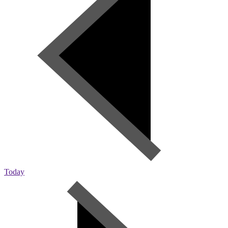
Today