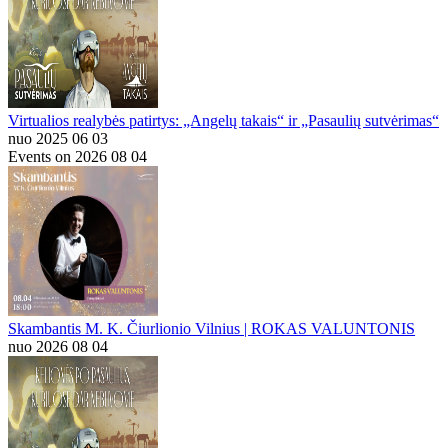
Virtualios realybės patirtys: „Angelų takais“ ir „Pasaulių sutvėrimas“
nuo 2025 06 03
Events on 2026 08 04
Skambantis M. K. Čiurlionio Vilnius | ROKAS VALUNTONIS
nuo 2026 08 04