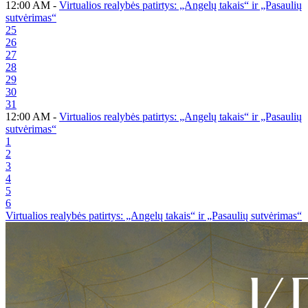
12:00 AM -
Virtualios realybės patirtys: „Angelų takais“ ir „Pasaulių
sutvėrimas“
25
26
27
28
29
30
31
12:00 AM -
Virtualios realybės patirtys: „Angelų takais“ ir „Pasaulių
sutvėrimas“
1
2
3
4
5
6
Virtualios realybės patirtys: „Angelų takais“ ir „Pasaulių sutvėrimas“