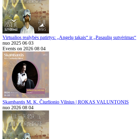
Virtualios realybės patirtys: „Angelų takais“ ir „Pasaulių sutvėrimas“
nuo 2025 06 03
Events on 2026 08 04
Skambantis M. K. Čiurlionio Vilnius | ROKAS VALUNTONIS
nuo 2026 08 04