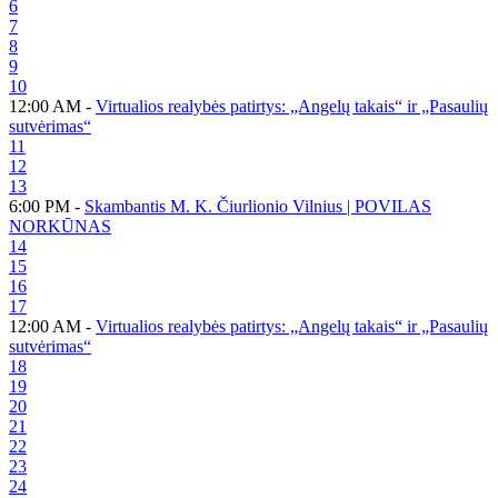
6
7
8
9
10
12:00 AM -
Virtualios realybės patirtys: „Angelų takais“ ir „Pasaulių
sutvėrimas“
11
12
13
6:00 PM -
Skambantis M. K. Čiurlionio Vilnius | POVILAS
NORKŪNAS
14
15
16
17
12:00 AM -
Virtualios realybės patirtys: „Angelų takais“ ir „Pasaulių
sutvėrimas“
18
19
20
21
22
23
24