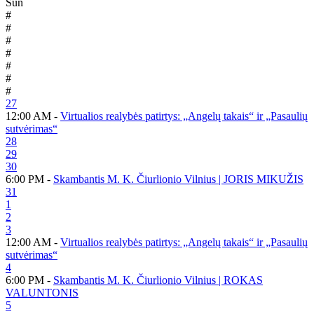
Sun
#
#
#
#
#
#
#
27
12:00 AM -
Virtualios realybės patirtys: „Angelų takais“ ir „Pasaulių
sutvėrimas“
28
29
30
6:00 PM -
Skambantis M. K. Čiurlionio Vilnius | JORIS MIKUŽIS
31
1
2
3
12:00 AM -
Virtualios realybės patirtys: „Angelų takais“ ir „Pasaulių
sutvėrimas“
4
6:00 PM -
Skambantis M. K. Čiurlionio Vilnius | ROKAS
VALUNTONIS
5