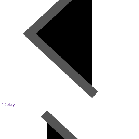
Today