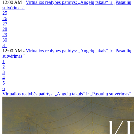
12:00 AM -
Virtualios realybės patirtys: „Angelų takais“ ir „Pasaulių
sutvėrimas“
25
26
27
28
29
30
31
12:00 AM -
Virtualios realybės patirtys: „Angelų takais“ ir „Pasaulių
sutvėrimas“
1
2
3
4
5
6
Virtualios realybės patirtys: „Angelų takais“ ir „Pasaulių sutvėrimas“