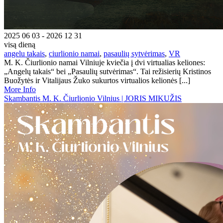
2025 06 03 - 2026 12 31
visą dieną
angelu takais
,
ciurlionio namai
,
pasaulių sytvėrimas
,
VR
M. K. Čiurlionio namai Vilniuje kviečia į dvi virtualias keliones:
„Angelų takais“ bei „Pasaulių sutvėrimas“. Tai režisierių Kristinos
Buožytės ir Vitalijaus Žuko sukurtos virtualios kelionės [...]
More Info
Skambantis M. K. Čiurlionio Vilnius | JORIS MIKUŽIS