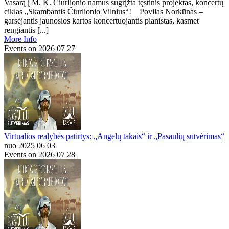
Vasarą į M. K. Čiurlionio namus sugrįžta tęstinis projektas, koncertų
ciklas „Skambantis Čiurlionio Vilnius“! Povilas Norkūnas –
garsėjantis jaunosios kartos koncertuojantis pianistas, kasmet
rengiantis [...]
More Info
Events on 2026 07 27
Virtualios realybės patirtys: „Angelų takais“ ir „Pasaulių sutvėrimas“
nuo 2025 06 03
Events on 2026 07 28