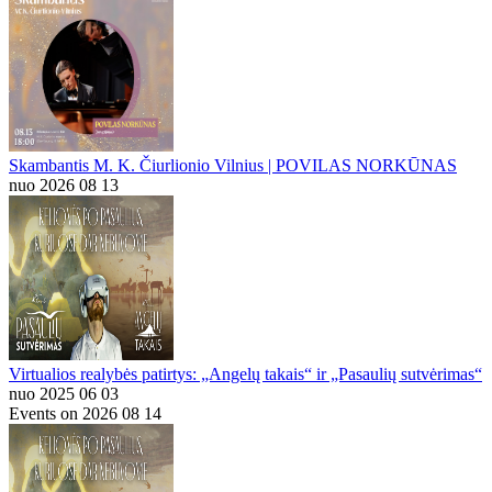
Skambantis M. K. Čiurlionio Vilnius | POVILAS NORKŪNAS
nuo 2026 08 13
Virtualios realybės patirtys: „Angelų takais“ ir „Pasaulių sutvėrimas“
nuo 2025 06 03
Events on 2026 08 14