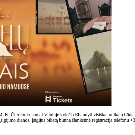
urlionio namai Vilniuje kviečia išbandyti visiškai unikalų būdą tyri
imo dienos. Įsigijus bilietą būtina išankstinė registracija telefonu +