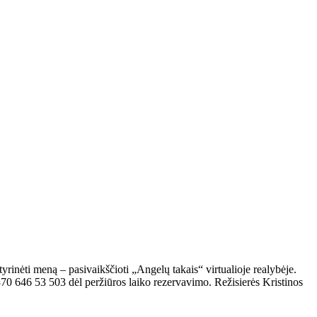
nėti meną – pasivaikščioti „Angelų takais“ virtualioje realybėje.
370 646 53 503 dėl peržiūros laiko rezervavimo. Režisierės Kristinos