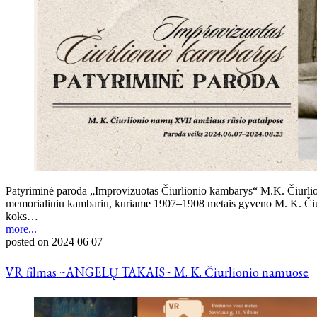
Patyriminė paroda „Improvizuotas Čiurlionio kambarys“ M.K. Čiurlion
memorialiniu kambariu, kuriame 1907–1908 metais gyveno M. K. Čiurlio
koks…
more...
posted on
2024 06 07
VR filmas ~ANGELŲ TAKAIS~ M. K. Čiurlionio namuose