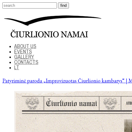
ABOUT US
EVENTS
GALLERY
CONTACTS
LT
Patyriminė paroda „Improvizuotas Čiurlionio kambarys“ | M