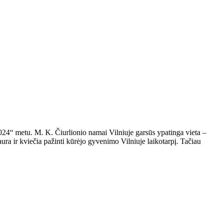
24“ metu. M. K. Čiurlionio namai Vilniuje garsūs ypatinga vieta –
a ir kviečia pažinti kūrėjo gyvenimo Vilniuje laikotarpį. Tačiau