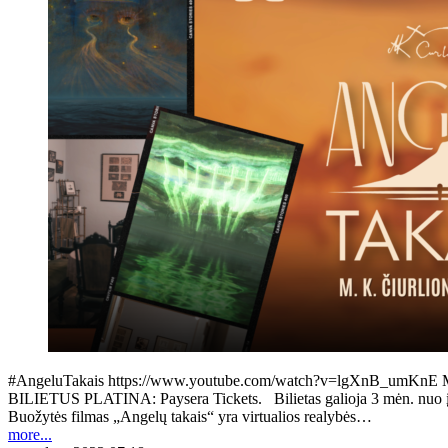
#AngeluTakais https://www.youtube.com/watch?v=lgXnB_umKnE M. K. Či
BILIETUS PLATINA: Paysera Tickets. Bilietas galioja 3 mėn. nuo įsigij
Buožytės filmas „Angelų takais“ yra virtualios realybės…
more...