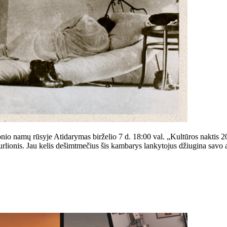
io namų rūsyje Atidarymas birželio 7 d. 18:00 val. „Kultūros naktis 20
nis. Jau kelis dešimtmečius šis kambarys lankytojus džiugina savo aur