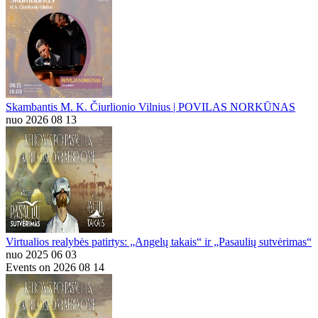
Skambantis M. K. Čiurlionio Vilnius | POVILAS NORKŪNAS
nuo 2026 08 13
Virtualios realybės patirtys: „Angelų takais“ ir „Pasaulių sutvėrimas“
nuo 2025 06 03
Events on 2026 08 14