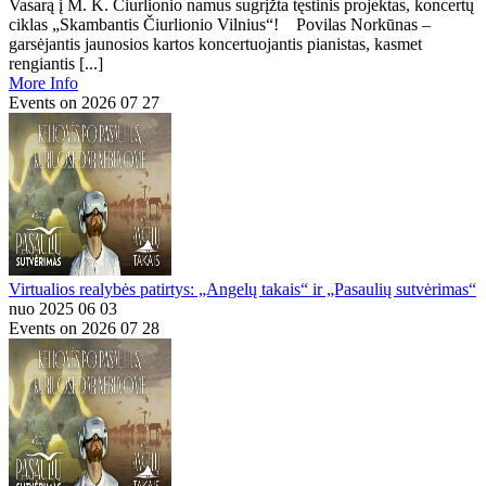
Vasarą į M. K. Čiurlionio namus sugrįžta tęstinis projektas, koncertų
ciklas „Skambantis Čiurlionio Vilnius“! Povilas Norkūnas –
garsėjantis jaunosios kartos koncertuojantis pianistas, kasmet
rengiantis [...]
More Info
Events on 2026 07 27
Virtualios realybės patirtys: „Angelų takais“ ir „Pasaulių sutvėrimas“
nuo 2025 06 03
Events on 2026 07 28