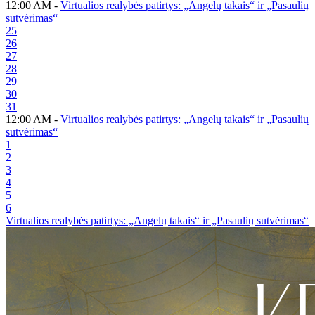
12:00 AM -
Virtualios realybės patirtys: „Angelų takais“ ir „Pasaulių
sutvėrimas“
25
26
27
28
29
30
31
12:00 AM -
Virtualios realybės patirtys: „Angelų takais“ ir „Pasaulių
sutvėrimas“
1
2
3
4
5
6
Virtualios realybės patirtys: „Angelų takais“ ir „Pasaulių sutvėrimas“