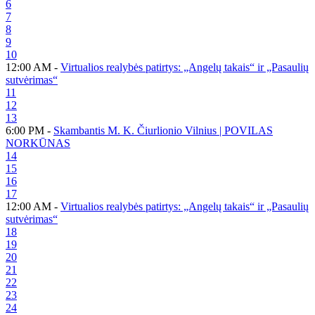
6
7
8
9
10
12:00 AM -
Virtualios realybės patirtys: „Angelų takais“ ir „Pasaulių
sutvėrimas“
11
12
13
6:00 PM -
Skambantis M. K. Čiurlionio Vilnius | POVILAS
NORKŪNAS
14
15
16
17
12:00 AM -
Virtualios realybės patirtys: „Angelų takais“ ir „Pasaulių
sutvėrimas“
18
19
20
21
22
23
24