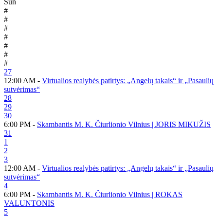
Sun
#
#
#
#
#
#
#
27
12:00 AM -
Virtualios realybės patirtys: „Angelų takais“ ir „Pasaulių
sutvėrimas“
28
29
30
6:00 PM -
Skambantis M. K. Čiurlionio Vilnius | JORIS MIKUŽIS
31
1
2
3
12:00 AM -
Virtualios realybės patirtys: „Angelų takais“ ir „Pasaulių
sutvėrimas“
4
6:00 PM -
Skambantis M. K. Čiurlionio Vilnius | ROKAS
VALUNTONIS
5