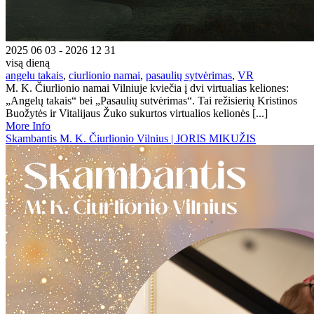
2025 06 03 - 2026 12 31
visą dieną
angelu takais
,
ciurlionio namai
,
pasaulių sytvėrimas
,
VR
M. K. Čiurlionio namai Vilniuje kviečia į dvi virtualias keliones:
„Angelų takais“ bei „Pasaulių sutvėrimas“. Tai režisierių Kristinos
Buožytės ir Vitalijaus Žuko sukurtos virtualios kelionės [...]
More Info
Skambantis M. K. Čiurlionio Vilnius | JORIS MIKUŽIS