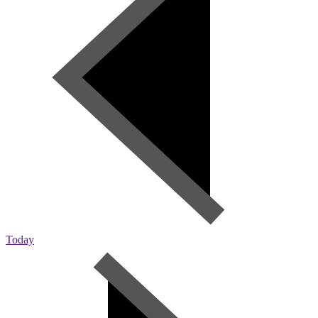
Today