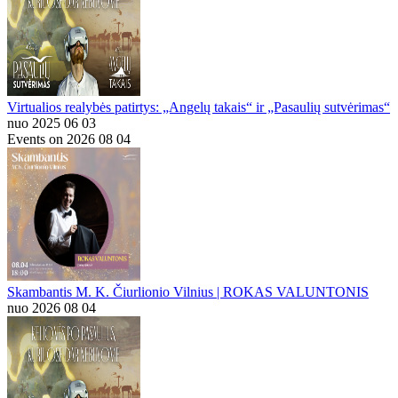
Virtualios realybės patirtys: „Angelų takais“ ir „Pasaulių sutvėrimas“
nuo 2025 06 03
Events on 2026 08 04
Skambantis M. K. Čiurlionio Vilnius | ROKAS VALUNTONIS
nuo 2026 08 04