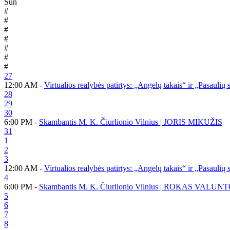
Sun
#
#
#
#
#
#
#
27
12:00 AM -
Virtualios realybės patirtys: „Angelų takais“ ir „Pasaulių
28
29
30
6:00 PM -
Skambantis M. K. Čiurlionio Vilnius | JORIS MIKUŽIS
31
1
2
3
12:00 AM -
Virtualios realybės patirtys: „Angelų takais“ ir „Pasaulių
4
6:00 PM -
Skambantis M. K. Čiurlionio Vilnius | ROKAS VALUN
5
6
7
8