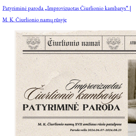
Patyriminė paroda „Improvizuotas Čiurlionio kambarys“ |
M. K. Čiurlionio namų rūsyje