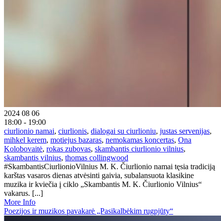
2024 08 06
18:00 - 19:00
ciurlionio namai
,
ciurlionis
,
dialogai su ciurlioniu
,
justas servenijas
,
mihkel kerem
,
motiejus bazaras
,
nemokamas koncertas
,
Ona
Kolobovaitė
,
rokas zubovas
,
skambantis ciurlionio vilnius
,
skambantis vilnius
,
thomas collingwood
#SkambantisCiurlionioVilnius M. K. Čiurlionio namai tęsia tradiciją
karštas vasaros dienas atvėsinti gaivia, subalansuota klasikine
muzika ir kviečia į ciklo „Skambantis M. K. Čiurlionio Vilnius“
vakarus. [...]
More Info
Poezijos ir muzikos pavakarė „Pasikalbėkim rugpjūty“