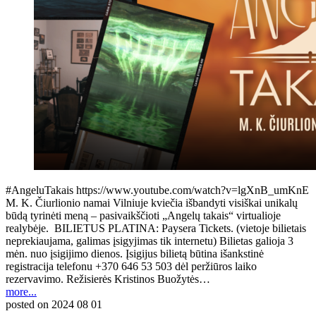
#AngeluTakais https://www.youtube.com/watch?v=lgXnB_umKnE
M. K. Čiurlionio namai Vilniuje kviečia išbandyti visiškai unikalų
būdą tyrinėti meną – pasivaikščioti „Angelų takais“ virtualioje
realybėje. BILIETUS PLATINA: Paysera Tickets. (vietoje bilietais
neprekiaujama, galimas įsigyjimas tik internetu) Bilietas galioja 3
mėn. nuo įsigijimo dienos. Įsigijus bilietą būtina išankstinė
registracija telefonu +370 646 53 503 dėl peržiūros laiko
rezervavimo. Režisierės Kristinos Buožytės…
more...
posted on
2024 08 01