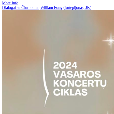
More Info
Dialogai su Čiurlioniu | William Fong (fortepijonas, JK)