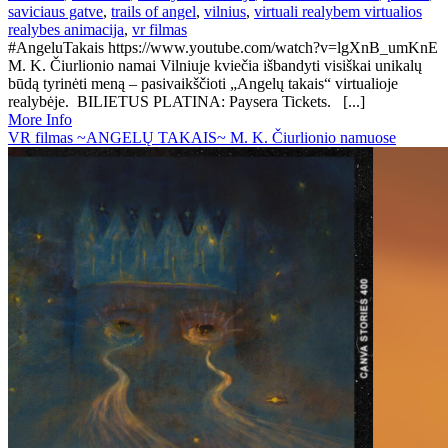
saviciaus gatve
,
trails of angel
,
vilnius
,
virtuali realybem virtualios
realybes animacija
,
vr filmas
#AngeluTakais https://www.youtube.com/watch?v=lgXnB_umKnE
M. K. Čiurlionio namai Vilniuje kviečia išbandyti visiškai unikalų
būdą tyrinėti meną – pasivaikščioti „Angelų takais“ virtualioje
realybėje. BILIETUS PLATINA: Paysera Tickets. [...]
More Info
VR filmas ~ANGELŲ TAKAIS~ M. K. Čiurlionio namuose