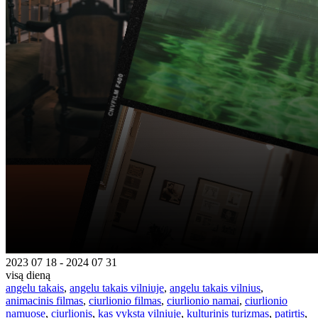
2023 07 18 - 2024 07 31
visą dieną
angelu takais
,
angelu takais vilniuje
,
angelu takais vilnius
,
animacinis filmas
,
ciurlionio filmas
,
ciurlionio namai
,
ciurlionio
namuose
,
ciurlionis
,
kas vyksta vilniuje
,
kulturinis turizmas
,
patirtis
,