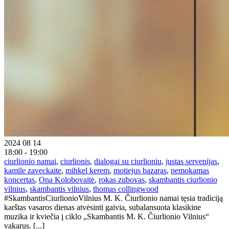
2024 08 14
18:00 - 19:00
ciurlionio namai
,
ciurlionis
,
dialogai su ciurlioniu
,
justas servenijas
,
kamile zaveckaite
,
mihkel kerem
,
motiejus bazaras
,
nemokamas
koncertas
,
Ona Kolobovaitė
,
rokas zubovas
,
skambantis ciurlionio
vilnius
,
skambantis vilnius
,
thomas collingwood
#SkambantisCiurlionioVilnius M. K. Čiurlionio namai tęsia tradiciją
karštas vasaros dienas atvėsinti gaivia, subalansuota klasikine
muzika ir kviečia į ciklo „Skambantis M. K. Čiurlionio Vilnius“
vakarus. [...]