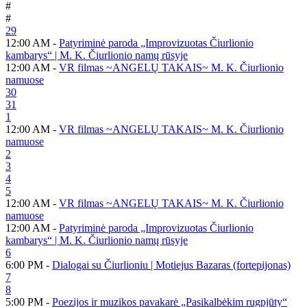
#
#
29
12:00 AM -
Patyriminė paroda „Improvizuotas Čiurlionio
kambarys“ | M. K. Čiurlionio namų rūsyje
12:00 AM -
VR filmas ~ANGELŲ TAKAIS~ M. K. Čiurlionio
namuose
30
31
1
12:00 AM -
VR filmas ~ANGELŲ TAKAIS~ M. K. Čiurlionio
namuose
2
3
4
5
12:00 AM -
VR filmas ~ANGELŲ TAKAIS~ M. K. Čiurlionio
namuose
12:00 AM -
Patyriminė paroda „Improvizuotas Čiurlionio
kambarys“ | M. K. Čiurlionio namų rūsyje
6
6:00 PM -
Dialogai su Čiurlioniu | Motiejus Bazaras (fortepijonas)
7
8
5:00 PM -
Poezijos ir muzikos pavakarė „Pasikalbėkim rugpjūty“