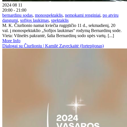
2024 08 11
20:00 - 21:00
bernardinu sodas
,
monospektaklis
,
nemokami renginiai
,
po atviru
dangumi
,
sofijos laukimas
,
spektaklis
M. K. Čiurlionio namai kviečia rugpjūčio 11 d., sekmadienį, 20
val. į monospektaklio „Sofijos laukimas“ rodymą Bernardinų sode.
Vieta: Vilnelės pakrantė, šalia Bernardinų sodo upės vartų. [...]
More Info
Dialogai su Čiurlioniu | Kamilė Zaveckaitė (fortepijonas)