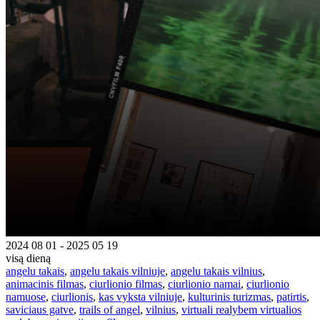
2024 08 01 - 2025 05 19
visą dieną
angelu takais
,
angelu takais vilniuje
,
angelu takais vilnius
,
animacinis filmas
,
ciurlionio filmas
,
ciurlionio namai
,
ciurlionio
namuose
,
ciurlionis
,
kas vyksta vilniuje
,
kulturinis turizmas
,
patirtis
,
saviciaus gatve
,
trails of angel
,
vilnius
,
virtuali realybem virtualios