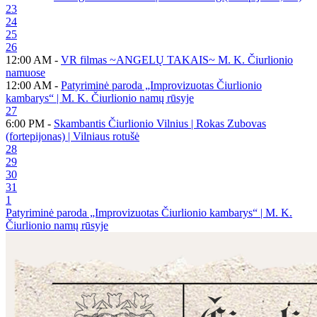
23
24
25
26
12:00 AM -
VR filmas ~ANGELŲ TAKAIS~ M. K. Čiurlionio
namuose
12:00 AM -
Patyriminė paroda „Improvizuotas Čiurlionio
kambarys“ | M. K. Čiurlionio namų rūsyje
27
6:00 PM -
Skambantis Čiurlionio Vilnius | Rokas Zubovas
(fortepijonas) | Vilniaus rotušė
28
29
30
31
1
Patyriminė paroda „Improvizuotas Čiurlionio kambarys“ | M. K.
Čiurlionio namų rūsyje