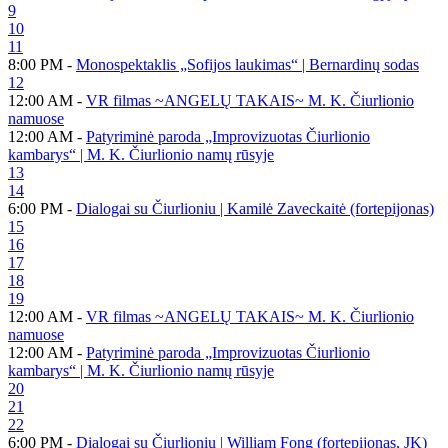
9
10
11
8:00 PM -
Monospektaklis „Sofijos laukimas“ | Bernardinų sodas
12
12:00 AM -
VR filmas ~ANGELŲ TAKAIS~ M. K. Čiurlionio
namuose
12:00 AM -
Patyriminė paroda „Improvizuotas Čiurlionio
kambarys“ | M. K. Čiurlionio namų rūsyje
13
14
6:00 PM -
Dialogai su Čiurlioniu | Kamilė Zaveckaitė (fortepijonas)
15
16
17
18
19
12:00 AM -
VR filmas ~ANGELŲ TAKAIS~ M. K. Čiurlionio
namuose
12:00 AM -
Patyriminė paroda „Improvizuotas Čiurlionio
kambarys“ | M. K. Čiurlionio namų rūsyje
20
21
22
6:00 PM -
Dialogai su Čiurlioniu | William Fong (fortepijonas, JK)