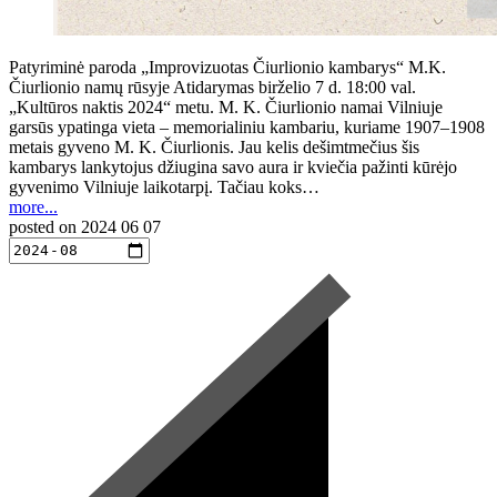
Patyriminė paroda „Improvizuotas Čiurlionio kambarys“ M.K.
Čiurlionio namų rūsyje Atidarymas birželio 7 d. 18:00 val.
„Kultūros naktis 2024“ metu. M. K. Čiurlionio namai Vilniuje
garsūs ypatinga vieta – memorialiniu kambariu, kuriame 1907–1908
metais gyveno M. K. Čiurlionis. Jau kelis dešimtmečius šis
kambarys lankytojus džiugina savo aura ir kviečia pažinti kūrėjo
gyvenimo Vilniuje laikotarpį. Tačiau koks…
more...
posted on
2024 06 07