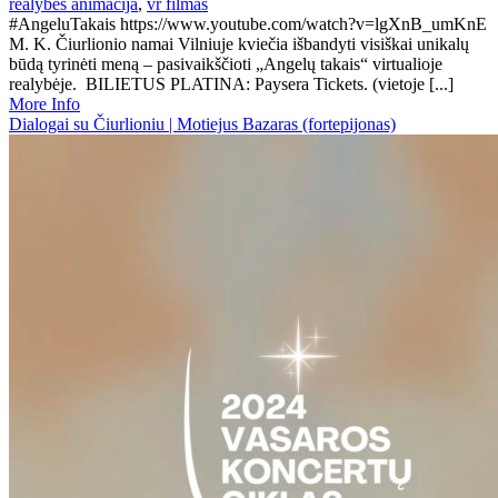
realybes animacija
,
vr filmas
#AngeluTakais https://www.youtube.com/watch?v=lgXnB_umKnE
M. K. Čiurlionio namai Vilniuje kviečia išbandyti visiškai unikalų
būdą tyrinėti meną – pasivaikščioti „Angelų takais“ virtualioje
realybėje. BILIETUS PLATINA: Paysera Tickets. (vietoje [...]
More Info
Dialogai su Čiurlioniu | Motiejus Bazaras (fortepijonas)