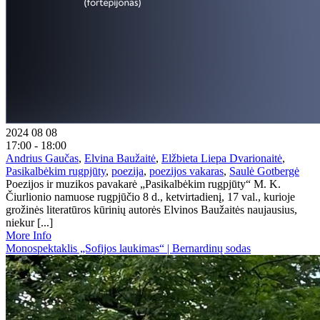
2024 08 08
17:00 - 18:00
Andrius Gaučas
,
Elvina Baužaitė
,
Elžbieta Liepa Dvarionaitė
,
Pasikalbėkim rugpjūty
,
poezija
,
poezijos vakaras
,
Saulė Gotbergė
Poezijos ir muzikos pavakarė „Pasikalbėkim rugpjūty“ M. K.
Čiurlionio namuose rugpjūčio 8 d., ketvirtadienį, 17 val., kurioje
grožinės literatūros kūrinių autorės Elvinos Baužaitės naujausius,
niekur [...]
More Info
Monospektaklis „Sofijos laukimas“ | Bernardinų sodas