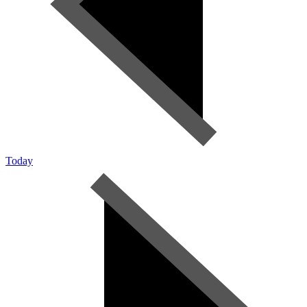
Today