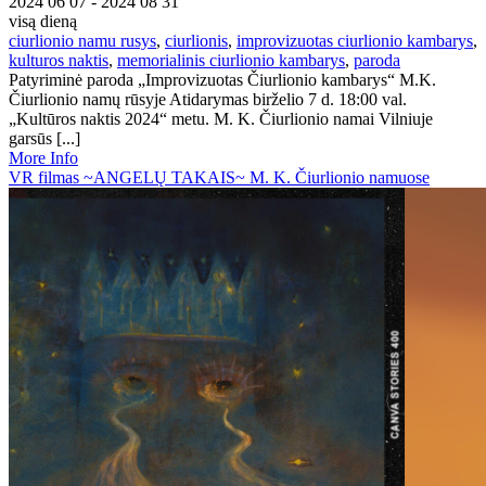
2024 06 07 - 2024 08 31
visą dieną
ciurlionio namu rusys
,
ciurlionis
,
improvizuotas ciurlionio kambarys
,
kulturos naktis
,
memorialinis ciurlionio kambarys
,
paroda
Patyriminė paroda „Improvizuotas Čiurlionio kambarys“ M.K.
Čiurlionio namų rūsyje Atidarymas birželio 7 d. 18:00 val.
„Kultūros naktis 2024“ metu. M. K. Čiurlionio namai Vilniuje
garsūs [...]
More Info
VR filmas ~ANGELŲ TAKAIS~ M. K. Čiurlionio namuose