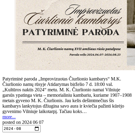
Patyriminė paroda „Improvizuotas Čiurlionio kambarys“ M.K.
Čiurlionio namų rūsyje Atidarymas birželio 7 d. 18:00 val.
„Kultūros naktis 2024“ metu. M. K. Čiurlionio namai Vilniuje
garsūs ypatinga vieta – memorialiniu kambariu, kuriame 1907–1908
metais gyveno M. K. Čiurlionis. Jau kelis dešimtmečius šis
kambarys lankytojus džiugina savo aura ir kviečia pažinti kūrėjo
gyvenimo Vilniuje laikotarpį. Tačiau koks…
more...
posted on
2024 06 07