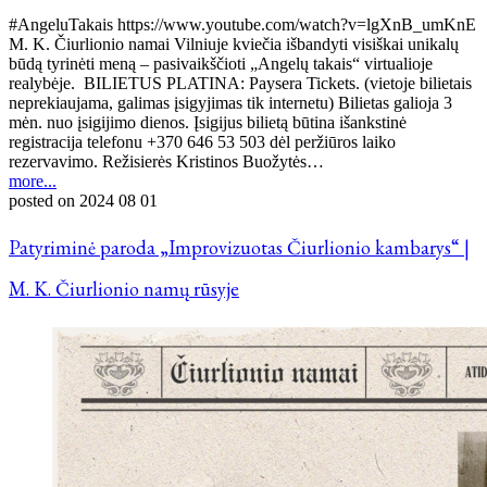
#AngeluTakais https://www.youtube.com/watch?v=lgXnB_umKnE
M. K. Čiurlionio namai Vilniuje kviečia išbandyti visiškai unikalų
būdą tyrinėti meną – pasivaikščioti „Angelų takais“ virtualioje
realybėje. BILIETUS PLATINA: Paysera Tickets. (vietoje bilietais
neprekiaujama, galimas įsigyjimas tik internetu) Bilietas galioja 3
mėn. nuo įsigijimo dienos. Įsigijus bilietą būtina išankstinė
registracija telefonu +370 646 53 503 dėl peržiūros laiko
rezervavimo. Režisierės Kristinos Buožytės…
more...
posted on
2024 08 01
Patyriminė paroda „Improvizuotas Čiurlionio kambarys“ |
M. K. Čiurlionio namų rūsyje