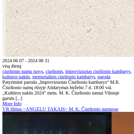
2024 06 07 - 2024 08 31
visą dieną
ciurlionio namu rusys
,
ciurlionis
,
improvizuotas ciurlionio kambarys
,
kulturos naktis
,
memorialinis ciurlionio kambarys
,
paroda
Patyriminė paroda „Improvizuotas Čiurlionio kambarys“ M.K.
Čiurlionio namų rūsyje Atidarymas birželio 7 d. 18:00 val.
„Kultūros naktis 2024“ metu. M. K. Čiurlionio namai Vilniuje
garsūs [...]
More Info
VR filmas ~ANGELŲ TAKAIS~ M. K. Čiurlionio namuose