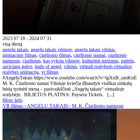
2023 07 18 - 2024 07 31
visą dieną
angelu takais
,
angelu takais vilniuje
,
angelu takais vilnius
,
animacinis filmas
,
ciurlionio filmas
,
ciurlionio namai
,
ciurlionio
namuose
,
ciurlionis
,
kas vyksta vilniuje
,
kulturinis turizmas
,
patirtis
,
saviciaus gatve
,
trails of angel
,
vilnius
,
virtuali realybem virtualios
realybes animacija
,
vr filmas
#AngeluTakais https://www.youtube.com/watch?v=lgXnB_umKnE
M. K. Čiurlionio namai Vilniuje kviečia išbandyti visiškai unikalų
būdą tyrinėti meną – pasivaikščioti „Angelų takais“ virtualioje
realybėje. BILIETUS PLATINA: Paysera Tickets. [...]
More Info
VR filmas ~ANGELŲ TAKAIS~ M. K. Čiurlionio namuose