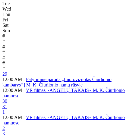
Tue
Wed
Thu
Fri
Sat
Sun
#
#
#
#
#
#
#
29
12:00 AM -
Patyriminė paroda „Improvizuotas Čiurlionio
kambarys“ | M. K. Čiurlionio namų rūsyje
12:00 AM -
VR filmas ~ANGELŲ TAKAIS~ M. K. Čiurlionio
namuose
30
31
1
12:00 AM -
VR filmas ~ANGELŲ TAKAIS~ M. K. Čiurlionio
namuose
2
3