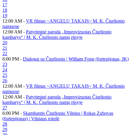
17
18
19
12:00 AM -
VR filmas ~ANGELŲ TAKAIS~ M. K. Čiurlionio
namuose
12:00 AM -
Patyriminė paroda „Improvizuotas Čiurlionio
kambarys“ | M. K. Čiurlionio namų rūsyje
20
21
22
6:00 PM -
Dialogai su Čiurlioniu | William Fong (fortepijonas, JK)
23
24
25
26
12:00 AM -
VR filmas ~ANGELŲ TAKAIS~ M. K. Čiurlionio
namuose
12:00 AM -
Patyriminė paroda „Improvizuotas Čiurlionio
kambarys“ | M. K. Čiurlionio namų rūsyje
27
6:00 PM -
Skambantis Čiurlionio Vilnius | Rokas Zubovas
(fortepijonas) | Vilniaus rotušė
28
29
30