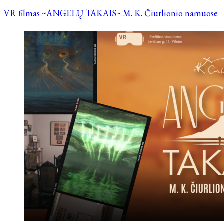
VR filmas ~ANGELŲ TAKAIS~ M. K. Čiurlionio namuose