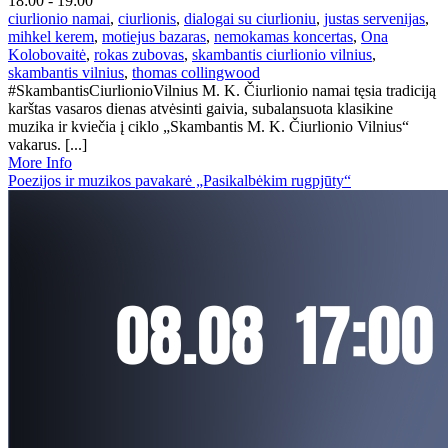
18:00 - 19:00
ciurlionio namai
,
ciurlionis
,
dialogai su ciurlioniu
,
justas servenijas
,
mihkel kerem
,
motiejus bazaras
,
nemokamas koncertas
,
Ona
Kolobovaitė
,
rokas zubovas
,
skambantis ciurlionio vilnius
,
skambantis vilnius
,
thomas collingwood
#SkambantisCiurlionioVilnius M. K. Čiurlionio namai tęsia tradiciją
karštas vasaros dienas atvėsinti gaivia, subalansuota klasikine
muzika ir kviečia į ciklo „Skambantis M. K. Čiurlionio Vilnius“
vakarus. [...]
More Info
Poezijos ir muzikos pavakarė „Pasikalbėkim rugpjūty“