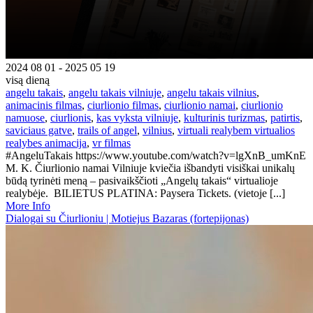
2024 08 01 - 2025 05 19
visą dieną
angelu takais
,
angelu takais vilniuje
,
angelu takais vilnius
,
animacinis filmas
,
ciurlionio filmas
,
ciurlionio namai
,
ciurlionio
namuose
,
ciurlionis
,
kas vyksta vilniuje
,
kulturinis turizmas
,
patirtis
,
saviciaus gatve
,
trails of angel
,
vilnius
,
virtuali realybem virtualios
realybes animacija
,
vr filmas
#AngeluTakais https://www.youtube.com/watch?v=lgXnB_umKnE
M. K. Čiurlionio namai Vilniuje kviečia išbandyti visiškai unikalų
būdą tyrinėti meną – pasivaikščioti „Angelų takais“ virtualioje
realybėje. BILIETUS PLATINA: Paysera Tickets. (vietoje [...]
More Info
Dialogai su Čiurlioniu | Motiejus Bazaras (fortepijonas)