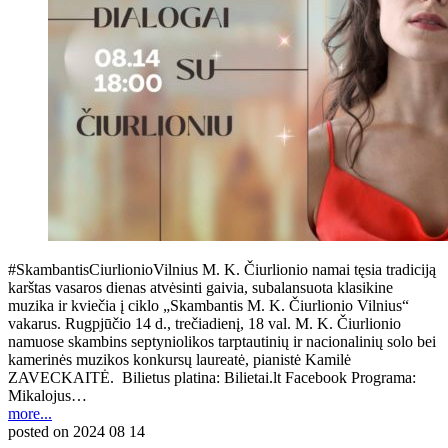
#SkambantisCiurlionioVilnius M. K. Čiurlionio namai tęsia tradiciją
karštas vasaros dienas atvėsinti gaivia, subalansuota klasikine
muzika ir kviečia į ciklo „Skambantis M. K. Čiurlionio Vilnius“
vakarus. Rugpjūčio 14 d., trečiadienį, 18 val. M. K. Čiurlionio
namuose skambins septyniolikos tarptautinių ir nacionalinių solo bei
kamerinės muzikos konkursų laureatė, pianistė Kamilė
ZAVECKAITĖ. Bilietus platina: Bilietai.lt Facebook Programa:
Mikalojus…
more...
posted on
2024 08 14