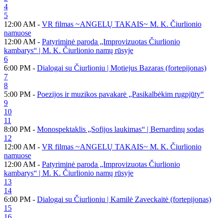
4
5
12:00 AM -
VR filmas ~ANGELŲ TAKAIS~ M. K. Čiurlionio
namuose
12:00 AM -
Patyriminė paroda „Improvizuotas Čiurlionio
kambarys“ | M. K. Čiurlionio namų rūsyje
6
6:00 PM -
Dialogai su Čiurlioniu | Motiejus Bazaras (fortepijonas)
7
8
5:00 PM -
Poezijos ir muzikos pavakarė „Pasikalbėkim rugpjūty“
9
10
11
8:00 PM -
Monospektaklis „Sofijos laukimas“ | Bernardinų sodas
12
12:00 AM -
VR filmas ~ANGELŲ TAKAIS~ M. K. Čiurlionio
namuose
12:00 AM -
Patyriminė paroda „Improvizuotas Čiurlionio
kambarys“ | M. K. Čiurlionio namų rūsyje
13
14
6:00 PM -
Dialogai su Čiurlioniu | Kamilė Zaveckaitė (fortepijonas)
15
16