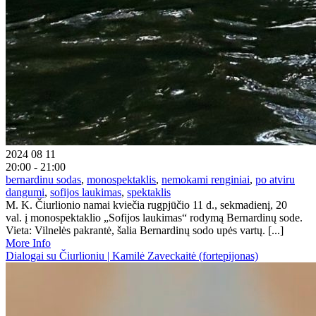
2024 08 11
20:00 - 21:00
bernardinu sodas
,
monospektaklis
,
nemokami renginiai
,
po atviru
dangumi
,
sofijos laukimas
,
spektaklis
M. K. Čiurlionio namai kviečia rugpjūčio 11 d., sekmadienį, 20
val. į monospektaklio „Sofijos laukimas“ rodymą Bernardinų sode.
Vieta: Vilnelės pakrantė, šalia Bernardinų sodo upės vartų. [...]
More Info
Dialogai su Čiurlioniu | Kamilė Zaveckaitė (fortepijonas)