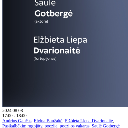
2024 08 08
17:00 - 18:00
Andrius Gaučas
,
Elvina Baužaitė
,
Elžbieta Liepa Dvarionaitė
,
Pasikalbėkim rugpjūty
,
poezija
,
poezijos vakaras
,
Saulė Gotbergė