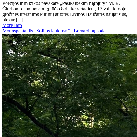
Poezijos ir muzikos pavakarė „Pasikalbėkim rugpjūty“ M. K.
Čiurlionio namuose rugpjūčio 8 d., ketvirtadienį, 17 val., kurioje
grožinės literatūros kūrinių autorės Elvinos Baužaitės naujausius,
niekur [...]
More Info
Monospektaklis „Sofijos laukimas“ | Bernardinų sodas