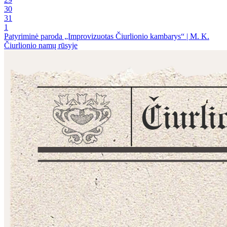
30
31
1
Patyriminė paroda „Improvizuotas Čiurlionio kambarys“ | M. K.
Čiurlionio namų rūsyje