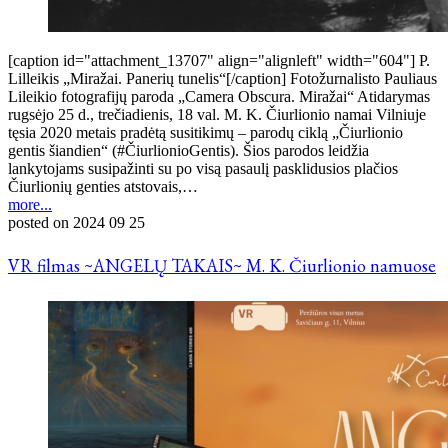
[caption id="attachment_13707" align="alignleft" width="604"] P.
Lilleikis „Miražai. Panerių tunelis“[/caption] Fotožurnalisto Pauliaus
Lileikio fotografijų paroda „Camera Obscura. Miražai“ Atidarymas
rugsėjo 25 d., trečiadienis, 18 val. M. K. Čiurlionio namai Vilniuje
tęsia 2020 metais pradėtą susitikimų – parodų ciklą „Čiurlionio
gentis šiandien“ (#ČiurlionioGentis). Šios parodos leidžia
lankytojams susipažinti su po visą pasaulį pasklidusios plačios
Čiurlionių genties atstovais,…
more...
posted on
2024 09 25
VR filmas ~ANGELŲ TAKAIS~ M. K. Čiurlionio namuose