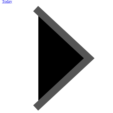
Today