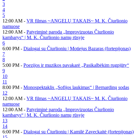
3
4
5
12:00 AM -
VR filmas ~ANGELŲ TAKAIS~ M. K. Čiurlionio
namuose
12:00 AM -
Patyriminė paroda „Improvizuotas Čiurlionio
kambarys“ | M. K. Čiurlionio namų rūsyje
6
6:00 PM -
Dialogai su Čiurlioniu | Motiejus Bazaras (fortepijonas)
7
8
5:00 PM -
Poezijos ir muzikos pavakarė „Pasikalbėkim rugpjūty“
9
10
11
8:00 PM -
Monospektaklis „Sofijos laukimas“ | Bernardinų sodas
12
12:00 AM -
VR filmas ~ANGELŲ TAKAIS~ M. K. Čiurlionio
namuose
12:00 AM -
Patyriminė paroda „Improvizuotas Čiurlionio
kambarys“ | M. K. Čiurlionio namų rūsyje
13
14
6:00 PM -
Dialogai su Čiurlioniu | Kamilė Zaveckaitė (fortepijonas)
15