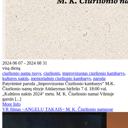
2024 06 07 - 2024 08 31
visą dieną
ciurlionio namu rusys
,
ciurlionis
,
improvizuotas ciurlionio kambarys
,
kulturos naktis
,
memorialinis ciurlionio kambarys
,
paroda
Patyriminė paroda „Improvizuotas Čiurlionio kambarys“ M.K.
Čiurlionio namų rūsyje Atidarymas birželio 7 d. 18:00 val.
„Kultūros naktis 2024“ metu. M. K. Čiurlionio namai Vilniuje
garsūs [...]
More Info
VR filmas ~ANGELŲ TAKAIS~ M. K. Čiurlionio namuose