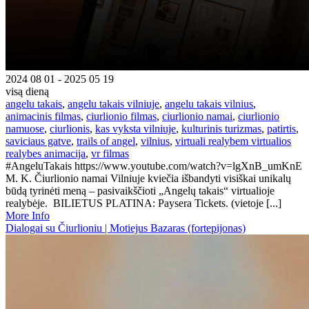
2024 08 01 - 2025 05 19
visą dieną
angelu takais
,
angelu takais vilniuje
,
angelu takais vilnius
,
animacinis filmas
,
ciurlionio filmas
,
ciurlionio namai
,
ciurlionio
namuose
,
ciurlionis
,
kas vyksta vilniuje
,
kulturinis turizmas
,
patirtis
,
saviciaus gatve
,
trails of angel
,
vilnius
,
virtuali realybem virtualios
realybes animacija
,
vr filmas
#AngeluTakais https://www.youtube.com/watch?v=lgXnB_umKnE
M. K. Čiurlionio namai Vilniuje kviečia išbandyti visiškai unikalų
būdą tyrinėti meną – pasivaikščioti „Angelų takais“ virtualioje
realybėje. BILIETUS PLATINA: Paysera Tickets. (vietoje [...]
More Info
Dialogai su Čiurlioniu | Motiejus Bazaras (fortepijonas)