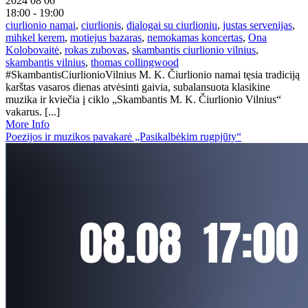
2024 08 06
18:00 - 19:00
ciurlionio namai
,
ciurlionis
,
dialogai su ciurlioniu
,
justas servenijas
,
mihkel kerem
,
motiejus bazaras
,
nemokamas koncertas
,
Ona
Kolobovaitė
,
rokas zubovas
,
skambantis ciurlionio vilnius
,
skambantis vilnius
,
thomas collingwood
#SkambantisCiurlionioVilnius M. K. Čiurlionio namai tęsia tradiciją
karštas vasaros dienas atvėsinti gaivia, subalansuota klasikine
muzika ir kviečia į ciklo „Skambantis M. K. Čiurlionio Vilnius“
vakarus. [...]
More Info
Poezijos ir muzikos pavakarė „Pasikalbėkim rugpjūty“