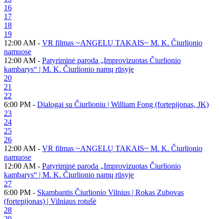
16
17
18
19
12:00 AM -
VR filmas ~ANGELŲ TAKAIS~ M. K. Čiurlionio
namuose
12:00 AM -
Patyriminė paroda „Improvizuotas Čiurlionio
kambarys“ | M. K. Čiurlionio namų rūsyje
20
21
22
6:00 PM -
Dialogai su Čiurlioniu | William Fong (fortepijonas, JK)
23
24
25
26
12:00 AM -
VR filmas ~ANGELŲ TAKAIS~ M. K. Čiurlionio
namuose
12:00 AM -
Patyriminė paroda „Improvizuotas Čiurlionio
kambarys“ | M. K. Čiurlionio namų rūsyje
27
6:00 PM -
Skambantis Čiurlionio Vilnius | Rokas Zubovas
(fortepijonas) | Vilniaus rotušė
28
29