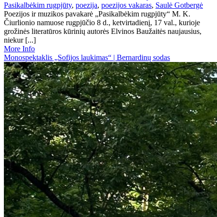
Pasikalbėkim rugpjūty
,
poezija
,
poezijos vakaras
,
Saulė Gotbergė
Poezijos ir muzikos pavakarė „Pasikalbėkim rugpjūty“ M. K.
Čiurlionio namuose rugpjūčio 8 d., ketvirtadienį, 17 val., kurioje
grožinės literatūros kūrinių autorės Elvinos Baužaitės naujausius,
niekur [...]
More Info
Monospektaklis „Sofijos laukimas“ | Bernardinų sodas