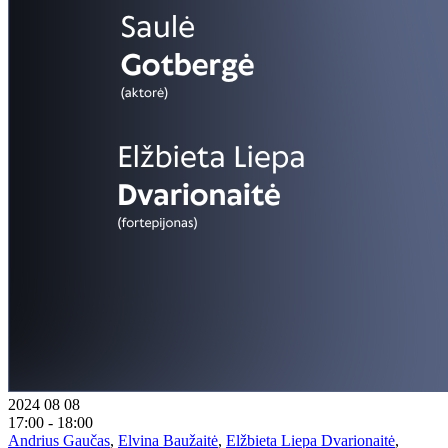
2024 08 08
17:00 - 18:00
Andrius Gaučas
,
Elvina Baužaitė
,
Elžbieta Liepa Dvarionaitė
,