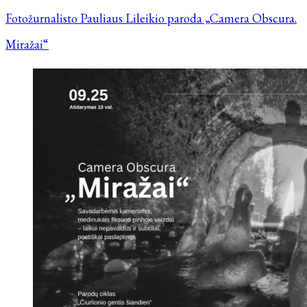
Fotožurnalisto Pauliaus Lileikio paroda „Camera Obscura.
Miražai“