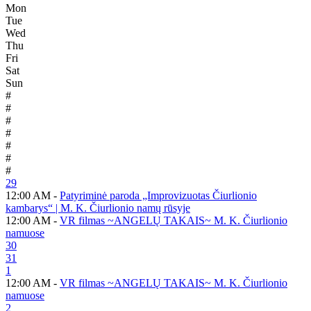
Mon
Tue
Wed
Thu
Fri
Sat
Sun
#
#
#
#
#
#
#
29
12:00 AM -
Patyriminė paroda „Improvizuotas Čiurlionio
kambarys“ | M. K. Čiurlionio namų rūsyje
12:00 AM -
VR filmas ~ANGELŲ TAKAIS~ M. K. Čiurlionio
namuose
30
31
1
12:00 AM -
VR filmas ~ANGELŲ TAKAIS~ M. K. Čiurlionio
namuose
2