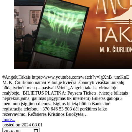
#AngeluTakais https://www.youtube.com/watch?v=lgXnB_umKnE
M. K. Čiurlionio namai Vilniuje kviečia išbandyti visiškai unikalų
būdą tyrinėti meną – pasivaikščioti „Angelų takais“ virtualioje
realybėje. BILIETUS PLATINA: Paysera Tickets. (vietoje bilietais
neprekiaujama, galimas įsigyjimas tik internetu) Bilietas galioja 3
mėn. nuo įsigijimo dienos. Įsigijus bilietą būtina išankstinė
registracija telefonu +370 646 53 503 dėl peržiūros laiko
rezervavimo. Režisierės Kristinos Buožytės…
more...
posted on
2024 08 01