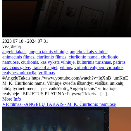
2023 07 18 - 2024 07 31
visą dieną
angelu takais
,
angelu takais vilniuje
,
angelu takais vilnius
,
animacinis filmas
,
ciurlionio filmas
,
ciurlionio namai
,
ciurlionio
namuose
,
ciurlionis
,
kas vyksta vilniuje
,
kulturinis turizmas
,
patirtis
,
saviciaus gatve
,
trails of angel
,
vilnius
,
virtuali realybem virtualios
realybes animacija
,
vr filmas
#AngeluTakais https://www.youtube.com/watch?v=lgXnB_umKnE
M. K. Čiurlionio namai Vilniuje kviečia išbandyti visiškai unikalų
būdą tyrinėti meną – pasivaikščioti „Angelų takais“ virtualioje
realybėje. BILIETUS PLATINA: Paysera Tickets. [...]
More Info
VR filmas ~ANGELŲ TAKAIS~ M. K. Čiurlionio namuose