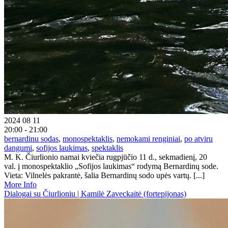
2024 08 11
20:00 - 21:00
bernardinu sodas
,
monospektaklis
,
nemokami renginiai
,
po atviru
dangumi
,
sofijos laukimas
,
spektaklis
M. K. Čiurlionio namai kviečia rugpjūčio 11 d., sekmadienį, 20
val. į monospektaklio „Sofijos laukimas“ rodymą Bernardinų sode.
Vieta: Vilnelės pakrantė, šalia Bernardinų sodo upės vartų. [...]
More Info
Dialogai su Čiurlioniu | Kamilė Zaveckaitė (fortepijonas)