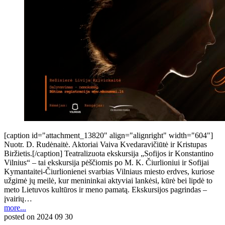
[caption id="attachment_13820" align="alignright" width="604"]
Nuotr. D. Rudėnaitė. Aktoriai Vaiva Kvedaravičiūtė ir Kristupas
Biržietis.[/caption] Teatralizuota ekskursija „Sofijos ir Konstantino
Vilnius“ – tai ekskursija pėščiomis po M. K. Čiurlioniui ir Sofijai
Kymantaitei-Čiurlionienei svarbias Vilniaus miesto erdves, kuriose
užgimė jų meilė, kur menininkai aktyviai lankėsi, kūrė bei lipdė to
meto Lietuvos kultūros ir meno pamatą. Ekskursijos pagrindas –
įvairių…
more...
posted on
2024 09 30