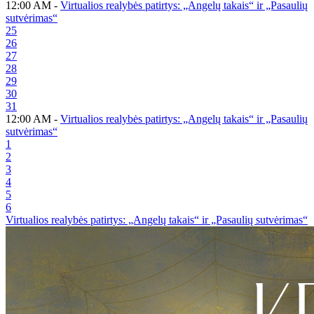
12:00 AM -
Virtualios realybės patirtys: „Angelų takais“ ir „Pasaulių
sutvėrimas“
25
26
27
28
29
30
31
12:00 AM -
Virtualios realybės patirtys: „Angelų takais“ ir „Pasaulių
sutvėrimas“
1
2
3
4
5
6
Virtualios realybės patirtys: „Angelų takais“ ir „Pasaulių sutvėrimas“