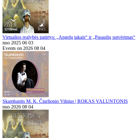
Virtualios realybės patirtys: „Angelų takais“ ir „Pasaulių sutvėrimas“
nuo 2025 06 03
Events on 2026 08 04
Skambantis M. K. Čiurlionio Vilnius | ROKAS VALUNTONIS
nuo 2026 08 04