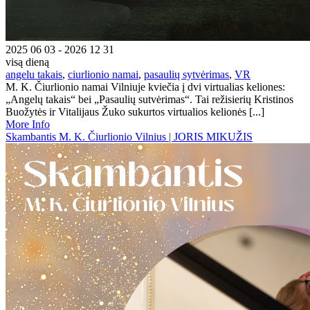
2025 06 03 - 2026 12 31
visą dieną
angelu takais
,
ciurlionio namai
,
pasaulių sytvėrimas
,
VR
M. K. Čiurlionio namai Vilniuje kviečia į dvi virtualias keliones:
„Angelų takais“ bei „Pasaulių sutvėrimas“. Tai režisierių Kristinos
Buožytės ir Vitalijaus Žuko sukurtos virtualios kelionės [...]
More Info
Skambantis M. K. Čiurlionio Vilnius | JORIS MIKUŽIS