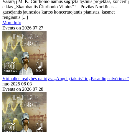
Vasarą į M. K. Čiurlionio namus sugrįžta tęstinis projektas, koncertų
ciklas „Skambantis Čiurlionio Vilnius“! Povilas Norkūnas –
garsėjantis jaunosios kartos koncertuojantis pianistas, kasmet
rengiantis [...]
More Info
Events on 2026 07 27
Virtualios realybės patirtys: „Angelų takais“ ir „Pasaulių sutvėrimas“
nuo 2025 06 03
Events on 2026 07 28