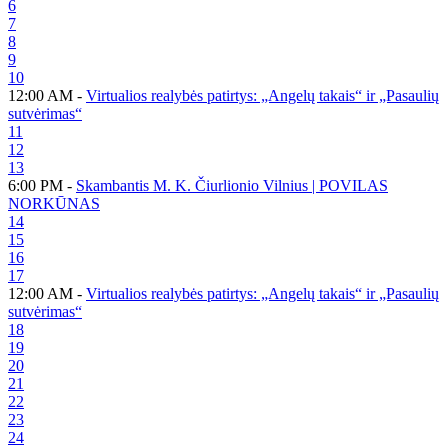
6
7
8
9
10
12:00 AM -
Virtualios realybės patirtys: „Angelų takais“ ir „Pasaulių
sutvėrimas“
11
12
13
6:00 PM -
Skambantis M. K. Čiurlionio Vilnius | POVILAS
NORKŪNAS
14
15
16
17
12:00 AM -
Virtualios realybės patirtys: „Angelų takais“ ir „Pasaulių
sutvėrimas“
18
19
20
21
22
23
24