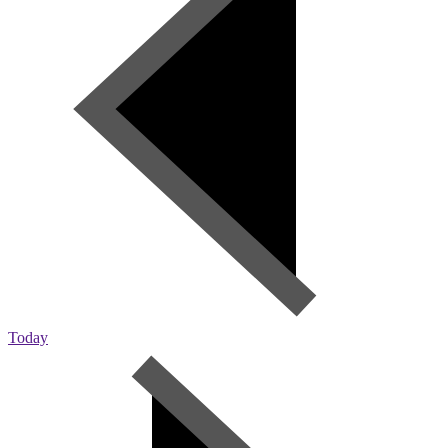
Today