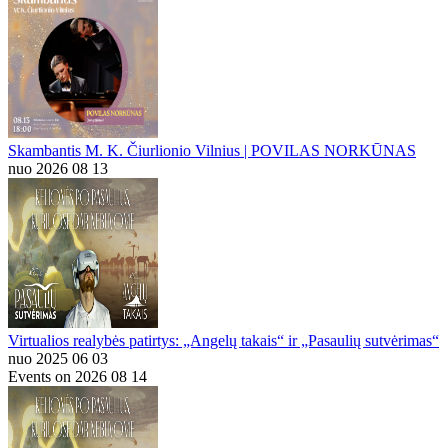
Skambantis M. K. Čiurlionio Vilnius | POVILAS NORKŪNAS
nuo 2026 08 13
Virtualios realybės patirtys: „Angelų takais“ ir „Pasaulių sutvėrimas“
nuo 2025 06 03
Events on 2026 08 14