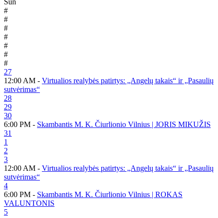
Sun
#
#
#
#
#
#
#
27
12:00 AM -
Virtualios realybės patirtys: „Angelų takais“ ir „Pasaulių
sutvėrimas“
28
29
30
6:00 PM -
Skambantis M. K. Čiurlionio Vilnius | JORIS MIKUŽIS
31
1
2
3
12:00 AM -
Virtualios realybės patirtys: „Angelų takais“ ir „Pasaulių
sutvėrimas“
4
6:00 PM -
Skambantis M. K. Čiurlionio Vilnius | ROKAS
VALUNTONIS
5