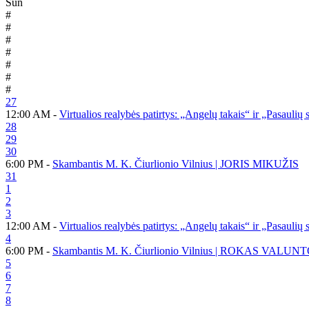
Sun
#
#
#
#
#
#
#
27
12:00 AM -
Virtualios realybės patirtys: „Angelų takais“ ir „Pasaulių
28
29
30
6:00 PM -
Skambantis M. K. Čiurlionio Vilnius | JORIS MIKUŽIS
31
1
2
3
12:00 AM -
Virtualios realybės patirtys: „Angelų takais“ ir „Pasaulių
4
6:00 PM -
Skambantis M. K. Čiurlionio Vilnius | ROKAS VALUN
5
6
7
8