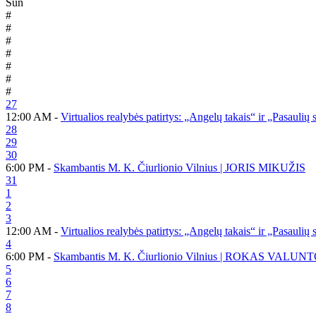
Sun
#
#
#
#
#
#
#
27
12:00 AM -
Virtualios realybės patirtys: „Angelų takais“ ir „Pasaulių
28
29
30
6:00 PM -
Skambantis M. K. Čiurlionio Vilnius | JORIS MIKUŽIS
31
1
2
3
12:00 AM -
Virtualios realybės patirtys: „Angelų takais“ ir „Pasaulių
4
6:00 PM -
Skambantis M. K. Čiurlionio Vilnius | ROKAS VALUN
5
6
7
8