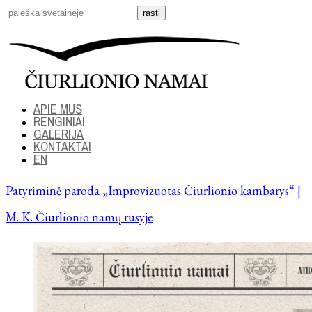
APIE MUS
RENGINIAI
GALERIJA
KONTAKTAI
EN
Patyriminė paroda „Improvizuotas Čiurlionio kambarys“ |
M. K. Čiurlionio namų rūsyje