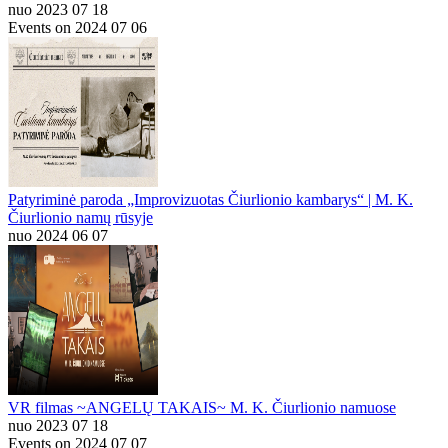
nuo 2023 07 18
Events on 2024 07 06
Patyriminė paroda „Improvizuotas Čiurlionio kambarys“ | M. K.
Čiurlionio namų rūsyje
nuo 2024 06 07
VR filmas ~ANGELŲ TAKAIS~ M. K. Čiurlionio namuose
nuo 2023 07 18
Events on 2024 07 07