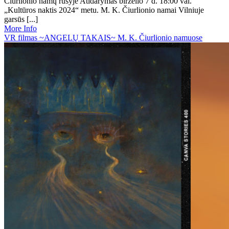
Čiurlionio namų rūsyje Atidarymas birželio 7 d. 18:00 val.
„Kultūros naktis 2024“ metu. M. K. Čiurlionio namai Vilniuje
garsūs [...]
More Info
VR filmas ~ANGELŲ TAKAIS~ M. K. Čiurlionio namuose