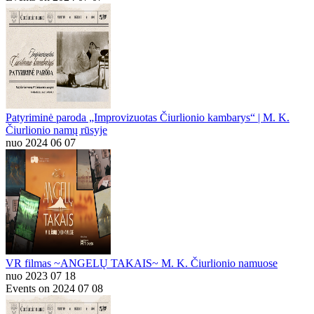
Patyriminė paroda „Improvizuotas Čiurlionio kambarys“ | M. K.
Čiurlionio namų rūsyje
nuo 2024 06 07
VR filmas ~ANGELŲ TAKAIS~ M. K. Čiurlionio namuose
nuo 2023 07 18
Events on 2024 07 08