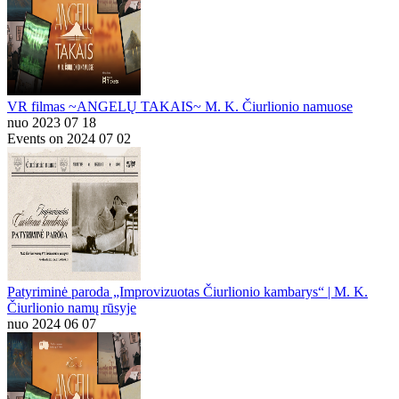
VR filmas ~ANGELŲ TAKAIS~ M. K. Čiurlionio namuose
nuo 2023 07 18
Events on 2024 07 02
Patyriminė paroda „Improvizuotas Čiurlionio kambarys“ | M. K.
Čiurlionio namų rūsyje
nuo 2024 06 07