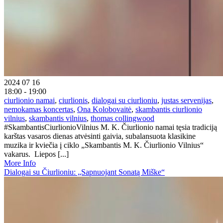
2024 07 16
18:00 - 19:00
ciurlionio namai
,
ciurlionis
,
dialogai su ciurlioniu
,
justas servenijas
,
nemokamas koncertas
,
Ona Kolobovaitė
,
skambantis ciurlionio
vilnius
,
skambantis vilnius
,
thomas collingwood
#SkambantisCiurlionioVilnius M. K. Čiurlionio namai tęsia tradiciją
karštas vasaros dienas atvėsinti gaivia, subalansuota klasikine
muzika ir kviečia į ciklo „Skambantis M. K. Čiurlionio Vilnius“
vakarus. Liepos [...]
More Info
Dialogai su Čiurlioniu: „Sapnuojant Sonatą Miške“