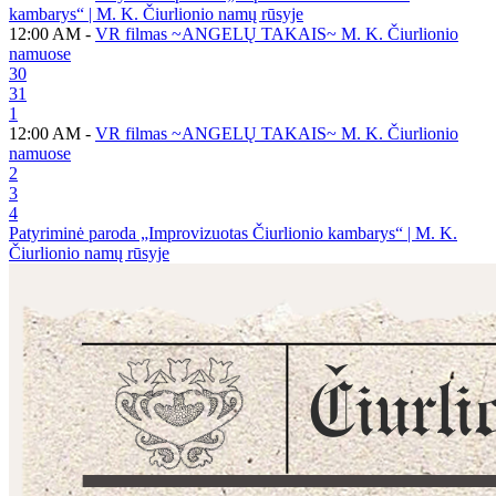
kambarys“ | M. K. Čiurlionio namų rūsyje
12:00 AM -
VR filmas ~ANGELŲ TAKAIS~ M. K. Čiurlionio
namuose
30
31
1
12:00 AM -
VR filmas ~ANGELŲ TAKAIS~ M. K. Čiurlionio
namuose
2
3
4
Patyriminė paroda „Improvizuotas Čiurlionio kambarys“ | M. K.
Čiurlionio namų rūsyje