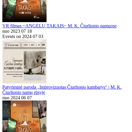
VR filmas ~ANGELŲ TAKAIS~ M. K. Čiurlionio namuose
nuo 2023 07 18
Events on 2024 07 03
Patyriminė paroda „Improvizuotas Čiurlionio kambarys“ | M. K.
Čiurlionio namų rūsyje
nuo 2024 06 07