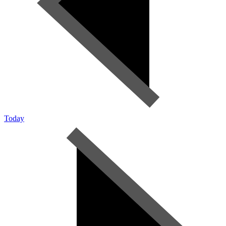
Today