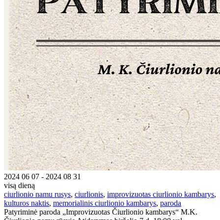
2024 06 07 - 2024 08 31
visą dieną
ciurlionio namu rusys
,
ciurlionis
,
improvizuotas ciurlionio kambarys
,
kulturos naktis
,
memorialinis ciurlionio kambarys
,
paroda
Patyriminė paroda „Improvizuotas Čiurlionio kambarys“ M.K.