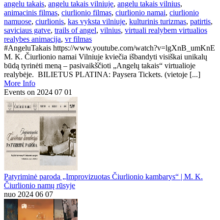
angelu takais
,
angelu takais vilniuje
,
angelu takais vilnius
,
animacinis filmas
,
ciurlionio filmas
,
ciurlionio namai
,
ciurlionio
namuose
,
ciurlionis
,
kas vyksta vilniuje
,
kulturinis turizmas
,
patirtis
,
saviciaus gatve
,
trails of angel
,
vilnius
,
virtuali realybem virtualios
realybes animacija
,
vr filmas
#AngeluTakais https://www.youtube.com/watch?v=lgXnB_umKnE
M. K. Čiurlionio namai Vilniuje kviečia išbandyti visiškai unikalų
būdą tyrinėti meną – pasivaikščioti „Angelų takais“ virtualioje
realybėje. BILIETUS PLATINA: Paysera Tickets. (vietoje [...]
More Info
Events on 2024 07 01
Patyriminė paroda „Improvizuotas Čiurlionio kambarys“ | M. K.
Čiurlionio namų rūsyje
nuo 2024 06 07