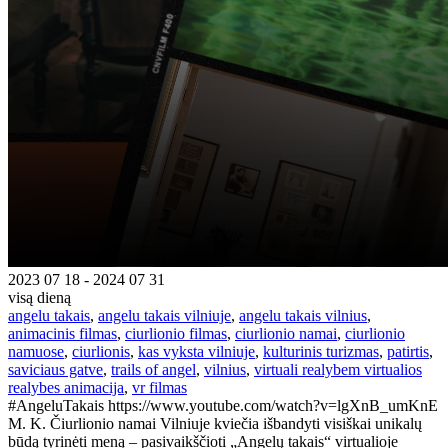
2023 07 18 - 2024 07 31
visą dieną
angelu takais
,
angelu takais vilniuje
,
angelu takais vilnius
,
animacinis filmas
,
ciurlionio filmas
,
ciurlionio namai
,
ciurlionio
namuose
,
ciurlionis
,
kas vyksta vilniuje
,
kulturinis turizmas
,
patirtis
,
saviciaus gatve
,
trails of angel
,
vilnius
,
virtuali realybem virtualios
realybes animacija
,
vr filmas
#AngeluTakais https://www.youtube.com/watch?v=lgXnB_umKnE
M. K. Čiurlionio namai Vilniuje kviečia išbandyti visiškai unikalų
būdą tyrinėti meną – pasivaikščioti „Angelų takais“ virtualioje