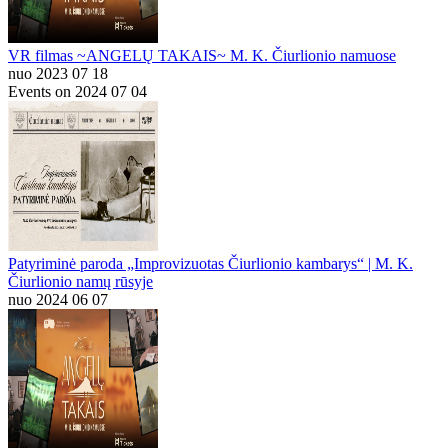
VR filmas ~ANGELŲ TAKAIS~ M. K. Čiurlionio namuose
nuo 2023 07 18
Events on 2024 07 04
Patyriminė paroda „Improvizuotas Čiurlionio kambarys“ | M. K.
Čiurlionio namų rūsyje
nuo 2024 06 07