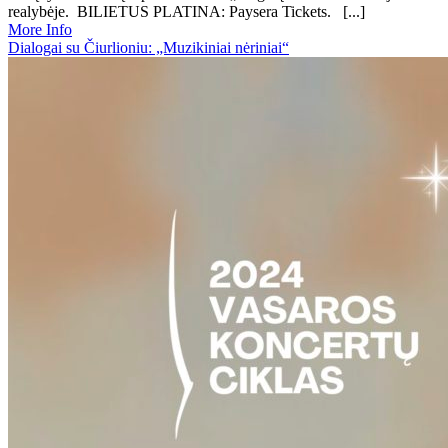
realybėje. BILIETUS PLATINA: Paysera Tickets. [...]
More Info
Dialogai su Čiurlioniu: „Muzikiniai nėriniai“