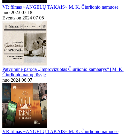
VR filmas ~ANGELŲ TAKAIS~ M. K. Čiurlionio namuose
nuo 2023 07 18
Events on 2024 07 05
Patyriminė paroda „Improvizuotas Čiurlionio kambarys“ | M. K.
Čiurlionio namų rūsyje
nuo 2024 06 07
VR filmas ~ANGELŲ TAKAIS~ M. K. Čiurlionio namuose