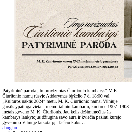
Patyriminė paroda „Improvizuotas Čiurlionio kambarys“ M.K.
Čiurlionio namų rūsyje Atidarymas birželio 7 d. 18:00 val.
„Kultūros naktis 2024“ metu. M. K. Čiurlionio namai Vilniuje
garsūs ypatinga vieta – memorialiniu kambariu, kuriame 1907–1908
metais gyveno M. K. Čiurlionis. Jau kelis dešimtmečius šis
kambarys lankytojus džiugina savo aura ir kviečia pažinti kūrėjo
gyvenimo Vilniuje laikotarpį. Tačiau koks…
daugiau...