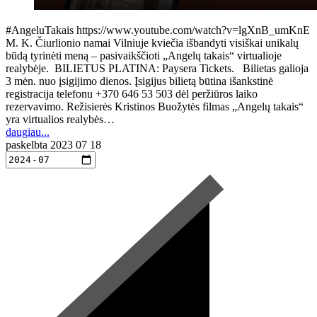
#AngeluTakais https://www.youtube.com/watch?v=lgXnB_umKnE
M. K. Čiurlionio namai Vilniuje kviečia išbandyti visiškai unikalų
būdą tyrinėti meną – pasivaikščioti „Angelų takais“ virtualioje
realybėje. BILIETUS PLATINA: Paysera Tickets. Bilietas galioja
3 mėn. nuo įsigijimo dienos. Įsigijus bilietą būtina išankstinė
registracija telefonu +370 646 53 503 dėl peržiūros laiko
rezervavimo. Režisierės Kristinos Buožytės filmas „Angelų takais“
yra virtualios realybės…
daugiau...
paskelbta
2023 07 18