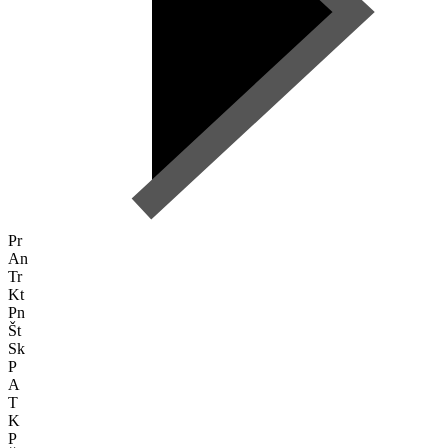
Pr
An
Tr
Kt
Pn
Št
Sk
P
A
T
K
P