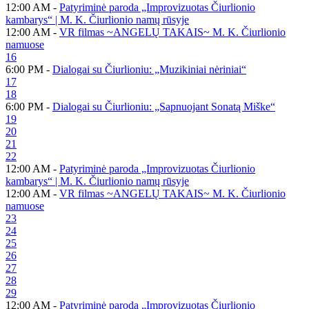
12:00 AM -
Patyriminė paroda „Improvizuotas Čiurlionio
kambarys“ | M. K. Čiurlionio namų rūsyje
12:00 AM -
VR filmas ~ANGELŲ TAKAIS~ M. K. Čiurlionio
namuose
16
6:00 PM -
Dialogai su Čiurlioniu: „Muzikiniai nėriniai“
17
18
6:00 PM -
Dialogai su Čiurlioniu: „Sapnuojant Sonatą Miške“
19
20
21
22
12:00 AM -
Patyriminė paroda „Improvizuotas Čiurlionio
kambarys“ | M. K. Čiurlionio namų rūsyje
12:00 AM -
VR filmas ~ANGELŲ TAKAIS~ M. K. Čiurlionio
namuose
23
24
25
26
27
28
29
12:00 AM -
Patyriminė paroda „Improvizuotas Čiurlionio