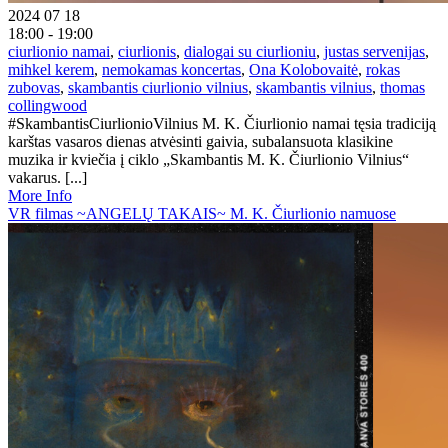
2024 07 18
18:00 - 19:00
ciurlionio namai
,
ciurlionis
,
dialogai su ciurlioniu
,
justas servenijas
,
mihkel kerem
,
nemokamas koncertas
,
Ona Kolobovaitė
,
rokas
zubovas
,
skambantis ciurlionio vilnius
,
skambantis vilnius
,
thomas
collingwood
#SkambantisCiurlionioVilnius M. K. Čiurlionio namai tęsia tradiciją
karštas vasaros dienas atvėsinti gaivia, subalansuota klasikine
muzika ir kviečia į ciklo „Skambantis M. K. Čiurlionio Vilnius“
vakarus. [...]
More Info
VR filmas ~ANGELŲ TAKAIS~ M. K. Čiurlionio namuose