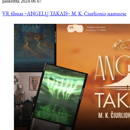
paskelbta
2024 06 07
VR filmas ~ANGELŲ TAKAIS~ M. K. Čiurlionio namuose