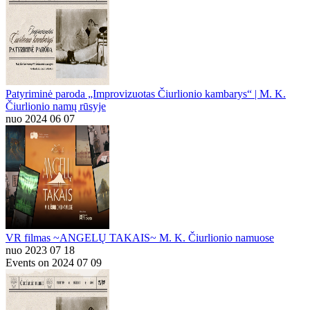
Patyriminė paroda „Improvizuotas Čiurlionio kambarys“ | M. K.
Čiurlionio namų rūsyje
nuo 2024 06 07
VR filmas ~ANGELŲ TAKAIS~ M. K. Čiurlionio namuose
nuo 2023 07 18
Events on 2024 07 09