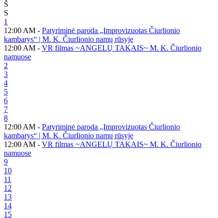
Š
S
1
12:00 AM -
Patyriminė paroda „Improvizuotas Čiurlionio
kambarys“ | M. K. Čiurlionio namų rūsyje
12:00 AM -
VR filmas ~ANGELŲ TAKAIS~ M. K. Čiurlionio
namuose
2
3
4
5
6
7
8
12:00 AM -
Patyriminė paroda „Improvizuotas Čiurlionio
kambarys“ | M. K. Čiurlionio namų rūsyje
12:00 AM -
VR filmas ~ANGELŲ TAKAIS~ M. K. Čiurlionio
namuose
9
10
11
12
13
14
15