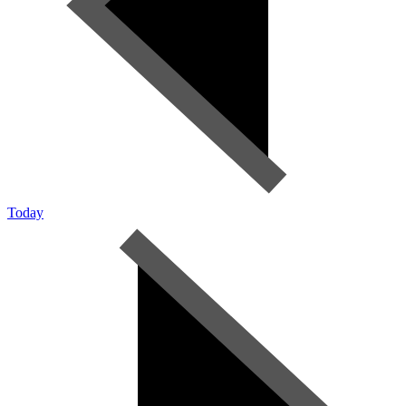
Today