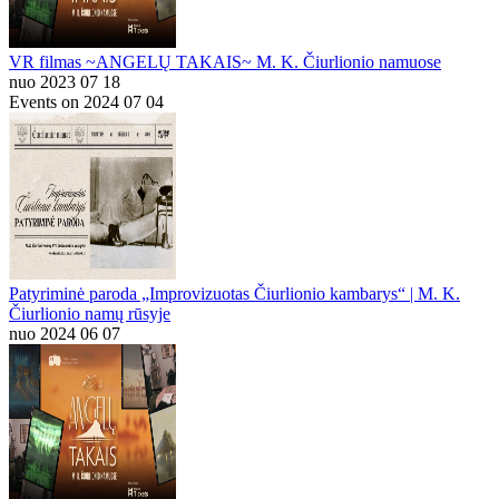
VR filmas ~ANGELŲ TAKAIS~ M. K. Čiurlionio namuose
nuo 2023 07 18
Events on 2024 07 04
Patyriminė paroda „Improvizuotas Čiurlionio kambarys“ | M. K.
Čiurlionio namų rūsyje
nuo 2024 06 07