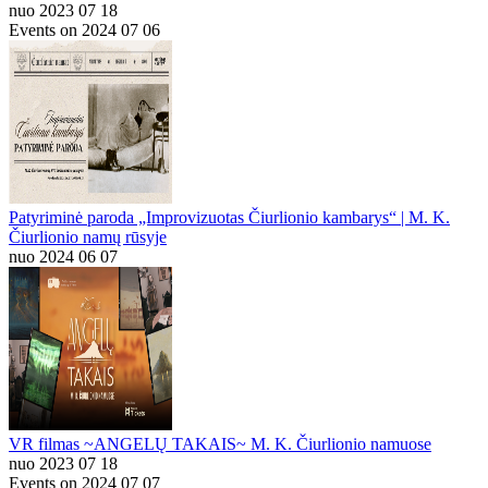
nuo 2023 07 18
Events on 2024 07 06
Patyriminė paroda „Improvizuotas Čiurlionio kambarys“ | M. K.
Čiurlionio namų rūsyje
nuo 2024 06 07
VR filmas ~ANGELŲ TAKAIS~ M. K. Čiurlionio namuose
nuo 2023 07 18
Events on 2024 07 07