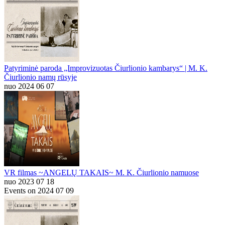
Patyriminė paroda „Improvizuotas Čiurlionio kambarys“ | M. K.
Čiurlionio namų rūsyje
nuo 2024 06 07
VR filmas ~ANGELŲ TAKAIS~ M. K. Čiurlionio namuose
nuo 2023 07 18
Events on 2024 07 09