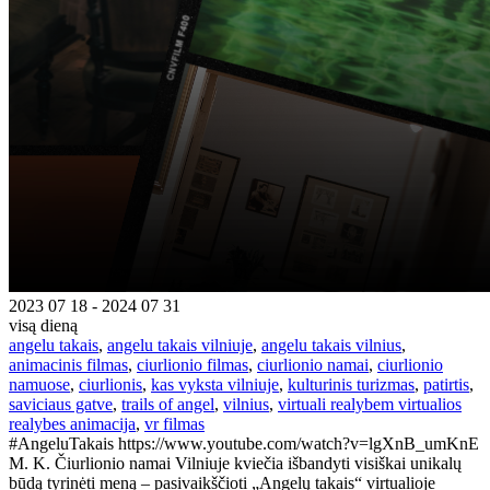
2023 07 18 - 2024 07 31
visą dieną
angelu takais
,
angelu takais vilniuje
,
angelu takais vilnius
,
animacinis filmas
,
ciurlionio filmas
,
ciurlionio namai
,
ciurlionio
namuose
,
ciurlionis
,
kas vyksta vilniuje
,
kulturinis turizmas
,
patirtis
,
saviciaus gatve
,
trails of angel
,
vilnius
,
virtuali realybem virtualios
realybes animacija
,
vr filmas
#AngeluTakais https://www.youtube.com/watch?v=lgXnB_umKnE
M. K. Čiurlionio namai Vilniuje kviečia išbandyti visiškai unikalų
būdą tyrinėti meną – pasivaikščioti „Angelų takais“ virtualioje