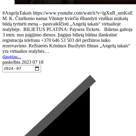
#AngeluTakais https://www.youtube.com/watch?v=lgXnB_umKnE
M. K. Čiurlionio namai Vilniuje kviečia išbandyti visiškai unikalų
būdą tyrinėti meną – pasivaikščioti „Angelų takais“ virtualioje
realybėje. BILIETUS PLATINA: Paysera Tickets. Bilietas galioja
3 mėn. nuo įsigijimo dienos. Įsigijus bilietą būtina išankstinė
registracija telefonu +370 646 53 503 dėl peržiūros laiko
rezervavimo. Režisierės Kristinos Buožytės filmas „Angelų takais“
yra virtualios realybės…
daugiau...
paskelbta
2023 07 18