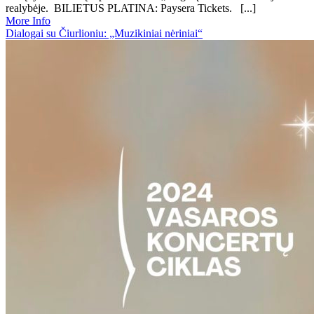
realybėje. BILIETUS PLATINA: Paysera Tickets. [...]
More Info
Dialogai su Čiurlioniu: „Muzikiniai nėriniai“