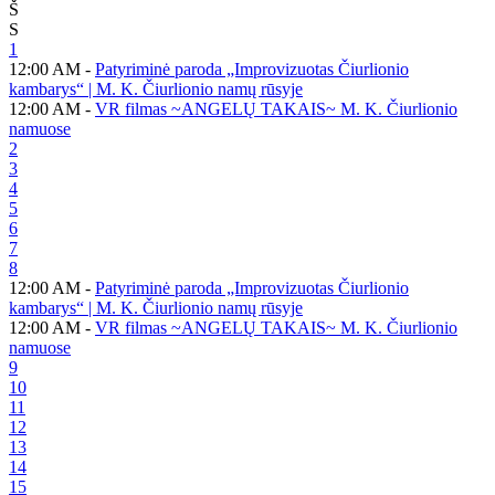
Š
S
1
12:00 AM -
Patyriminė paroda „Improvizuotas Čiurlionio
kambarys“ | M. K. Čiurlionio namų rūsyje
12:00 AM -
VR filmas ~ANGELŲ TAKAIS~ M. K. Čiurlionio
namuose
2
3
4
5
6
7
8
12:00 AM -
Patyriminė paroda „Improvizuotas Čiurlionio
kambarys“ | M. K. Čiurlionio namų rūsyje
12:00 AM -
VR filmas ~ANGELŲ TAKAIS~ M. K. Čiurlionio
namuose
9
10
11
12
13
14
15