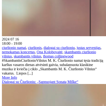
2024 07 16
18:00 - 19:00
ciurlionio namai
,
ciurlionis
,
dialogai su ciurlioniu
,
justas servenijas
,
nemokamas koncertas
,
Ona Kolobovaitė
,
skambantis ciurlionio
vilnius
,
skambantis vilnius
,
thomas collingwood
#SkambantisCiurlionioVilnius M. K. Čiurlionio namai tęsia tradiciją
karštas vasaros dienas atvėsinti gaivia, subalansuota klasikine
muzika ir kviečia į ciklo „Skambantis M. K. Čiurlionio Vilnius“
vakarus. Liepos [...]
More Info
Dialogai su Čiurlioniu: „Sapnuojant Sonatą Miške“