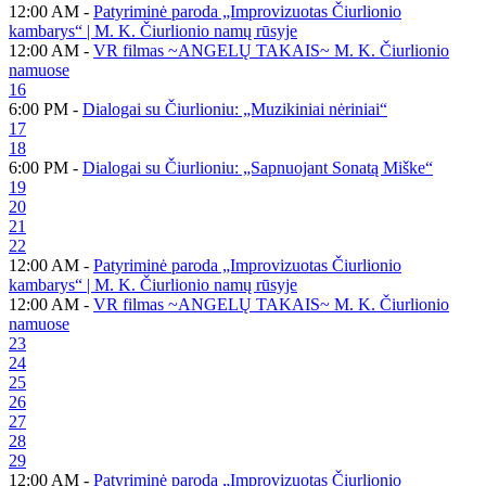
12:00 AM -
Patyriminė paroda „Improvizuotas Čiurlionio
kambarys“ | M. K. Čiurlionio namų rūsyje
12:00 AM -
VR filmas ~ANGELŲ TAKAIS~ M. K. Čiurlionio
namuose
16
6:00 PM -
Dialogai su Čiurlioniu: „Muzikiniai nėriniai“
17
18
6:00 PM -
Dialogai su Čiurlioniu: „Sapnuojant Sonatą Miške“
19
20
21
22
12:00 AM -
Patyriminė paroda „Improvizuotas Čiurlionio
kambarys“ | M. K. Čiurlionio namų rūsyje
12:00 AM -
VR filmas ~ANGELŲ TAKAIS~ M. K. Čiurlionio
namuose
23
24
25
26
27
28
29
12:00 AM -
Patyriminė paroda „Improvizuotas Čiurlionio