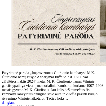
Patyriminė paroda „Improvizuotas Čiurlionio kambarys“ M.K.
Čiurlionio namų rūsyje Atidarymas birželio 7 d. 18:00 val.
„Kultūros naktis 2024“ metu. M. K. Čiurlionio namai Vilniuje
garsūs ypatinga vieta – memorialiniu kambariu, kuriame 1907–1908
metais gyveno M. K. Čiurlionis. Jau kelis dešimtmečius šis
kambarys lankytojus džiugina savo aura ir kviečia pažinti kūrėjo
gyvenimo Vilniuje laikotarpį. Tačiau koks…
daugiau...