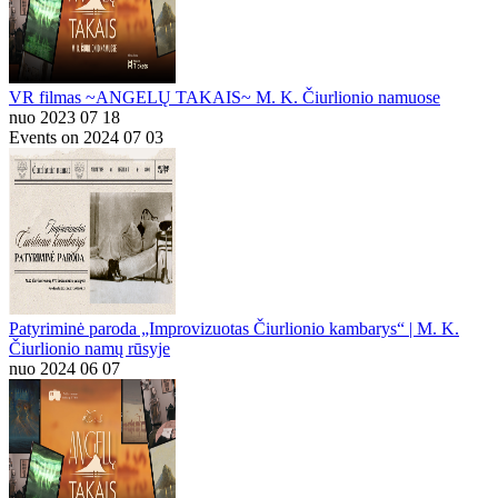
VR filmas ~ANGELŲ TAKAIS~ M. K. Čiurlionio namuose
nuo 2023 07 18
Events on 2024 07 03
Patyriminė paroda „Improvizuotas Čiurlionio kambarys“ | M. K.
Čiurlionio namų rūsyje
nuo 2024 06 07