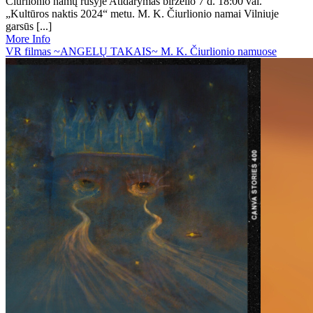
Čiurlionio namų rūsyje Atidarymas birželio 7 d. 18:00 val.
„Kultūros naktis 2024“ metu. M. K. Čiurlionio namai Vilniuje
garsūs [...]
More Info
VR filmas ~ANGELŲ TAKAIS~ M. K. Čiurlionio namuose