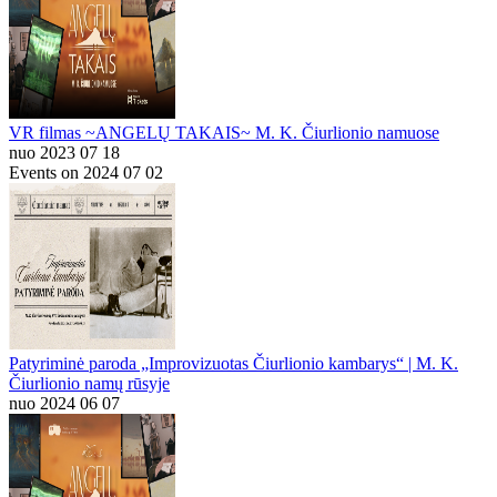
VR filmas ~ANGELŲ TAKAIS~ M. K. Čiurlionio namuose
nuo 2023 07 18
Events on 2024 07 02
Patyriminė paroda „Improvizuotas Čiurlionio kambarys“ | M. K.
Čiurlionio namų rūsyje
nuo 2024 06 07