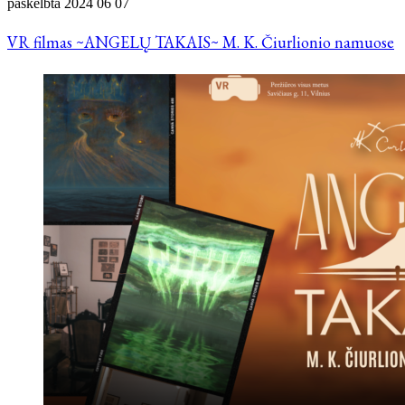
paskelbta
2024 06 07
VR filmas ~ANGELŲ TAKAIS~ M. K. Čiurlionio namuose