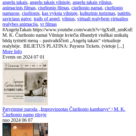
angelu takais
,
angelu takais vilniuje
,
angelu takais vilnius
,
animacinis filmas
,
ciurlionio filmas
,
ciurlionio namai
,
ciurlionio
namuose
,
ciurlionis
,
kas vyksta vilniuje
,
kulturinis turizmas
,
patirtis
,
saviciaus gatve
,
trails of angel
,
vilnius
,
virtuali realybem virtualios
realybes animacija
,
vr filmas
#AngeluTakais https://www.youtube.com/watch?v=lgXnB_umKnE
M. K. Čiurlionio namai Vilniuje kviečia išbandyti visiškai unikalų
būdą tyrinėti meną – pasivaikščioti „Angelų takais“ virtualioje
realybėje. BILIETUS PLATINA: Paysera Tickets. (vietoje [...]
More Info
Events on 2024 07 01
Patyriminė paroda „Improvizuotas Čiurlionio kambarys“ | M. K.
Čiurlionio namų rūsyje
nuo 2024 06 07