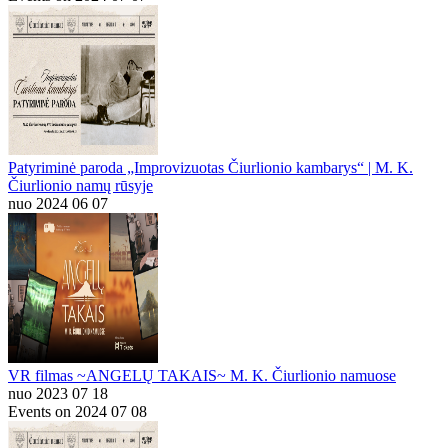
Patyriminė paroda „Improvizuotas Čiurlionio kambarys“ | M. K.
Čiurlionio namų rūsyje
nuo 2024 06 07
VR filmas ~ANGELŲ TAKAIS~ M. K. Čiurlionio namuose
nuo 2023 07 18
Events on 2024 07 08