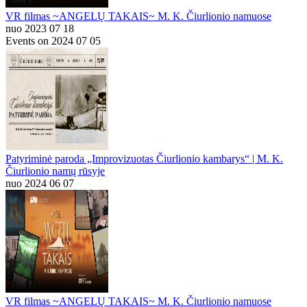
VR filmas ~ANGELŲ TAKAIS~ M. K. Čiurlionio namuose
nuo 2023 07 18
Events on 2024 07 05
Patyriminė paroda „Improvizuotas Čiurlionio kambarys“ | M. K.
Čiurlionio namų rūsyje
nuo 2024 06 07
VR filmas ~ANGELŲ TAKAIS~ M. K. Čiurlionio namuose