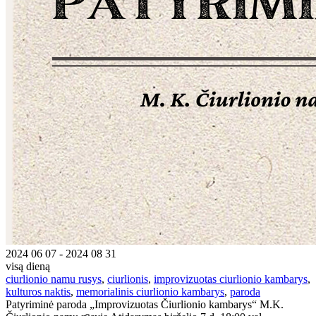
2024 06 07 - 2024 08 31
visą dieną
ciurlionio namu rusys
,
ciurlionis
,
improvizuotas ciurlionio kambarys
,
kulturos naktis
,
memorialinis ciurlionio kambarys
,
paroda
Patyriminė paroda „Improvizuotas Čiurlionio kambarys“ M.K.