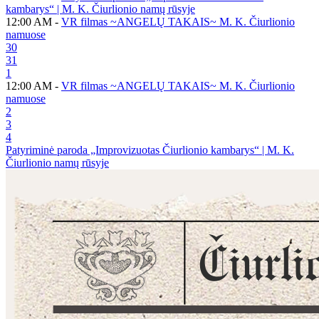
kambarys“ | M. K. Čiurlionio namų rūsyje
12:00 AM -
VR filmas ~ANGELŲ TAKAIS~ M. K. Čiurlionio
namuose
30
31
1
12:00 AM -
VR filmas ~ANGELŲ TAKAIS~ M. K. Čiurlionio
namuose
2
3
4
Patyriminė paroda „Improvizuotas Čiurlionio kambarys“ | M. K.
Čiurlionio namų rūsyje