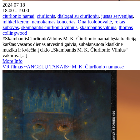
2024 07 18
18:00 - 19:00
ciurlionio namai
,
ciurlionis
,
dialogai su ciurlioniu
,
justas servenijas
,
mihkel kerem
,
nemokamas koncertas
,
Ona Kolobovaitė
,
rokas
zubovas
,
skambantis ciurlionio vilnius
,
skambantis vilnius
,
thomas
collingwood
#SkambantisCiurlionioVilnius M. K. Čiurlionio namai tęsia tradiciją
karštas vasaros dienas atvėsinti gaivia, subalansuota klasikine
muzika ir kviečia į ciklo „Skambantis M. K. Čiurlionio Vilnius“
vakarus. [...]
More Info
VR filmas ~ANGELŲ TAKAIS~ M. K. Čiurlionio namuose