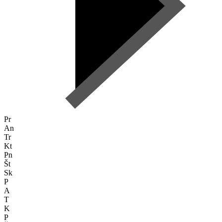
Pr
An
Tr
Kt
Pn
Št
Sk
P
A
T
K
P