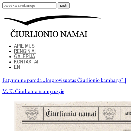
APIE MUS
RENGINIAI
GALERIJA
KONTAKTAI
EN
Patyriminė paroda „Improvizuotas Čiurlionio kambarys“ |
M. K. Čiurlionio namų rūsyje