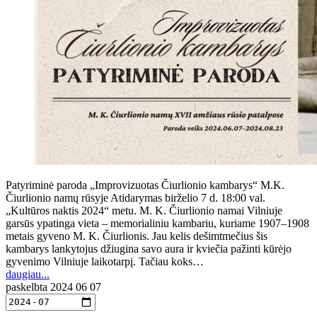
Patyriminė paroda „Improvizuotas Čiurlionio kambarys“ M.K.
Čiurlionio namų rūsyje Atidarymas birželio 7 d. 18:00 val.
„Kultūros naktis 2024“ metu. M. K. Čiurlionio namai Vilniuje
garsūs ypatinga vieta – memorialiniu kambariu, kuriame 1907–1908
metais gyveno M. K. Čiurlionis. Jau kelis dešimtmečius šis
kambarys lankytojus džiugina savo aura ir kviečia pažinti kūrėjo
gyvenimo Vilniuje laikotarpį. Tačiau koks…
daugiau...
paskelbta
2024 06 07