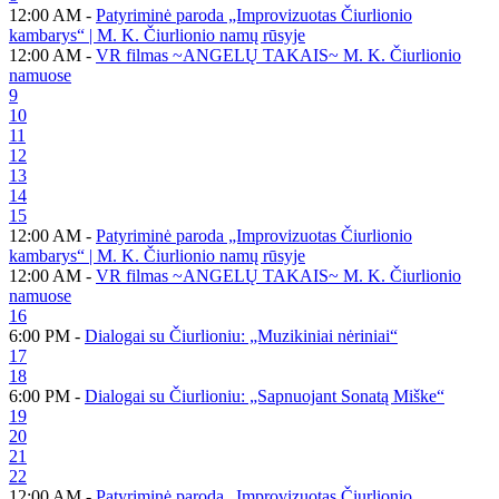
12:00 AM -
Patyriminė paroda „Improvizuotas Čiurlionio
kambarys“ | M. K. Čiurlionio namų rūsyje
12:00 AM -
VR filmas ~ANGELŲ TAKAIS~ M. K. Čiurlionio
namuose
9
10
11
12
13
14
15
12:00 AM -
Patyriminė paroda „Improvizuotas Čiurlionio
kambarys“ | M. K. Čiurlionio namų rūsyje
12:00 AM -
VR filmas ~ANGELŲ TAKAIS~ M. K. Čiurlionio
namuose
16
6:00 PM -
Dialogai su Čiurlioniu: „Muzikiniai nėriniai“
17
18
6:00 PM -
Dialogai su Čiurlioniu: „Sapnuojant Sonatą Miške“
19
20
21
22
12:00 AM -
Patyriminė paroda „Improvizuotas Čiurlionio