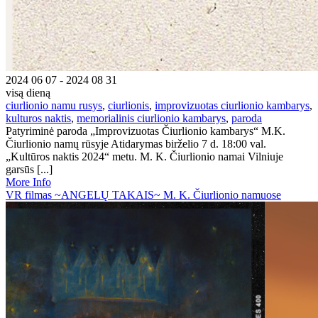
2024 06 07 - 2024 08 31
visą dieną
ciurlionio namu rusys
,
ciurlionis
,
improvizuotas ciurlionio kambarys
,
kulturos naktis
,
memorialinis ciurlionio kambarys
,
paroda
Patyriminė paroda „Improvizuotas Čiurlionio kambarys“ M.K.
Čiurlionio namų rūsyje Atidarymas birželio 7 d. 18:00 val.
„Kultūros naktis 2024“ metu. M. K. Čiurlionio namai Vilniuje
garsūs [...]
More Info
VR filmas ~ANGELŲ TAKAIS~ M. K. Čiurlionio namuose