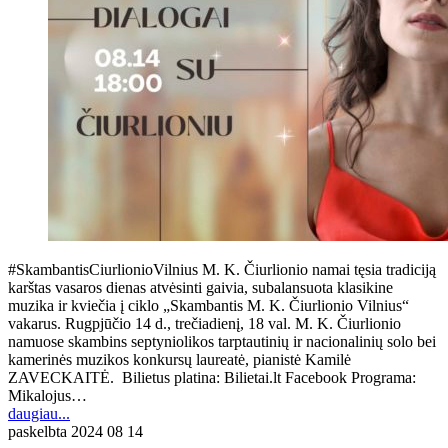
#SkambantisCiurlionioVilnius M. K. Čiurlionio namai tęsia tradiciją
karštas vasaros dienas atvėsinti gaivia, subalansuota klasikine
muzika ir kviečia į ciklo „Skambantis M. K. Čiurlionio Vilnius“
vakarus. Rugpjūčio 14 d., trečiadienį, 18 val. M. K. Čiurlionio
namuose skambins septyniolikos tarptautinių ir nacionalinių solo bei
kamerinės muzikos konkursų laureatė, pianistė Kamilė
ZAVECKAITĖ. Bilietus platina: Bilietai.lt Facebook Programa:
Mikalojus…
daugiau...
paskelbta
2024 08 14