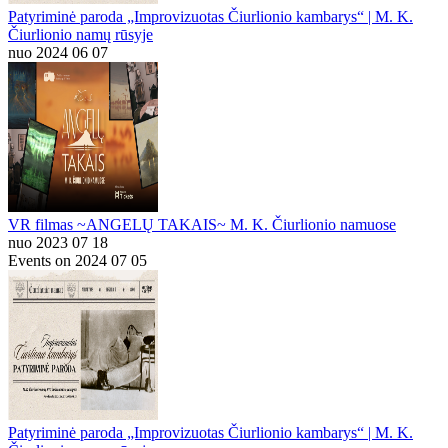
Patyriminė paroda „Improvizuotas Čiurlionio kambarys“ | M. K.
Čiurlionio namų rūsyje
nuo 2024 06 07
VR filmas ~ANGELŲ TAKAIS~ M. K. Čiurlionio namuose
nuo 2023 07 18
Events on 2024 07 05
Patyriminė paroda „Improvizuotas Čiurlionio kambarys“ | M. K.