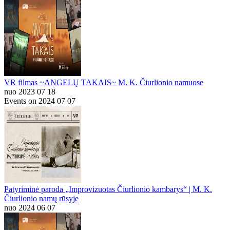
VR filmas ~ANGELŲ TAKAIS~ M. K. Čiurlionio namuose
nuo 2023 07 18
Events on 2024 07 07
Patyriminė paroda „Improvizuotas Čiurlionio kambarys“ | M. K.
Čiurlionio namų rūsyje
nuo 2024 06 07