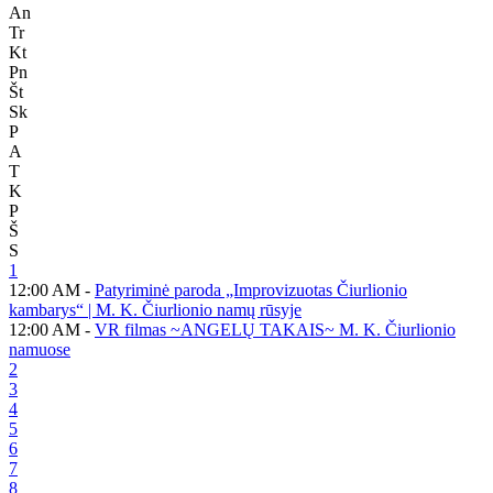
An
Tr
Kt
Pn
Št
Sk
P
A
T
K
P
Š
S
1
12:00 AM -
Patyriminė paroda „Improvizuotas Čiurlionio
kambarys“ | M. K. Čiurlionio namų rūsyje
12:00 AM -
VR filmas ~ANGELŲ TAKAIS~ M. K. Čiurlionio
namuose
2
3
4
5
6
7
8