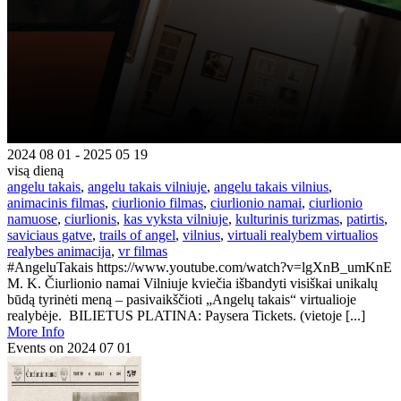
2024 08 01 - 2025 05 19
visą dieną
angelu takais
,
angelu takais vilniuje
,
angelu takais vilnius
,
animacinis filmas
,
ciurlionio filmas
,
ciurlionio namai
,
ciurlionio
namuose
,
ciurlionis
,
kas vyksta vilniuje
,
kulturinis turizmas
,
patirtis
,
saviciaus gatve
,
trails of angel
,
vilnius
,
virtuali realybem virtualios
realybes animacija
,
vr filmas
#AngeluTakais https://www.youtube.com/watch?v=lgXnB_umKnE
M. K. Čiurlionio namai Vilniuje kviečia išbandyti visiškai unikalų
būdą tyrinėti meną – pasivaikščioti „Angelų takais“ virtualioje
realybėje. BILIETUS PLATINA: Paysera Tickets. (vietoje [...]
More Info
Events on 2024 07 01