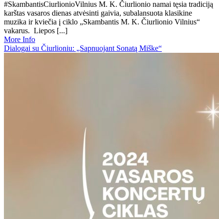
#SkambantisCiurlionioVilnius M. K. Čiurlionio namai tęsia tradiciją
karštas vasaros dienas atvėsinti gaivia, subalansuota klasikine
muzika ir kviečia į ciklo „Skambantis M. K. Čiurlionio Vilnius“
vakarus. Liepos [...]
More Info
Dialogai su Čiurlioniu: „Sapnuojant Sonatą Miške“