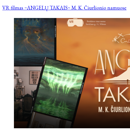
VR filmas ~ANGELŲ TAKAIS~ M. K. Čiurlionio namuose