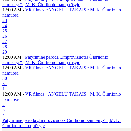
kambarys“ | M. K. Čiurlionio namų rūsyje
12:00 AM -
VR filmas ~ANGELŲ TAKAIS~ M. K. Čiurlionio
namuose
23
24
25
26
27
28
29
12:00 AM -
Patyriminė paroda „Improvizuotas Čiurlionio
kambarys“ | M. K. Čiurlionio namų rūsyje
12:00 AM -
VR filmas ~ANGELŲ TAKAIS~ M. K. Čiurlionio
namuose
30
31
1
12:00 AM -
VR filmas ~ANGELŲ TAKAIS~ M. K. Čiurlionio
namuose
2
3
4
Patyriminė paroda „Improvizuotas Čiurlionio kambarys“ | M. K.
Čiurlionio namų rūsyje