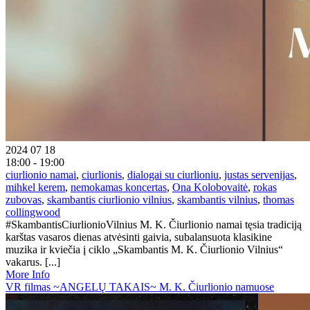
2024 07 18
18:00 - 19:00
ciurlionio namai
,
ciurlionis
,
dialogai su ciurlioniu
,
justas servenijas
,
mihkel kerem
,
nemokamas koncertas
,
Ona Kolobovaitė
,
rokas
zubovas
,
skambantis ciurlionio vilnius
,
skambantis vilnius
,
thomas
collingwood
#SkambantisCiurlionioVilnius M. K. Čiurlionio namai tęsia tradiciją
karštas vasaros dienas atvėsinti gaivia, subalansuota klasikine
muzika ir kviečia į ciklo „Skambantis M. K. Čiurlionio Vilnius“
vakarus. [...]
More Info
VR filmas ~ANGELŲ TAKAIS~ M. K. Čiurlionio namuose