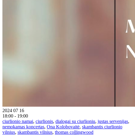
2024 07 16
18:00 - 19:00
ciurlionio namai
,
ciurlionis
,
dialogai su ciurlioniu
,
justas servenijas
,
nemokamas koncertas
,
Ona Kolobovaitė
,
skambantis ciurlionio
vilnius
,
skambantis vilnius
,
thomas collingwood