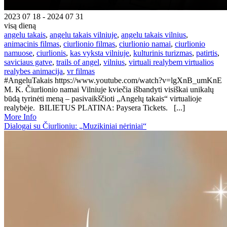
2023 07 18 - 2024 07 31
visą dieną
angelu takais
,
angelu takais vilniuje
,
angelu takais vilnius
,
animacinis filmas
,
ciurlionio filmas
,
ciurlionio namai
,
ciurlionio
namuose
,
ciurlionis
,
kas vyksta vilniuje
,
kulturinis turizmas
,
patirtis
,
saviciaus gatve
,
trails of angel
,
vilnius
,
virtuali realybem virtualios
realybes animacija
,
vr filmas
#AngeluTakais https://www.youtube.com/watch?v=lgXnB_umKnE
M. K. Čiurlionio namai Vilniuje kviečia išbandyti visiškai unikalų
būdą tyrinėti meną – pasivaikščioti „Angelų takais“ virtualioje
realybėje. BILIETUS PLATINA: Paysera Tickets. [...]
More Info
Dialogai su Čiurlioniu: „Muzikiniai nėriniai“