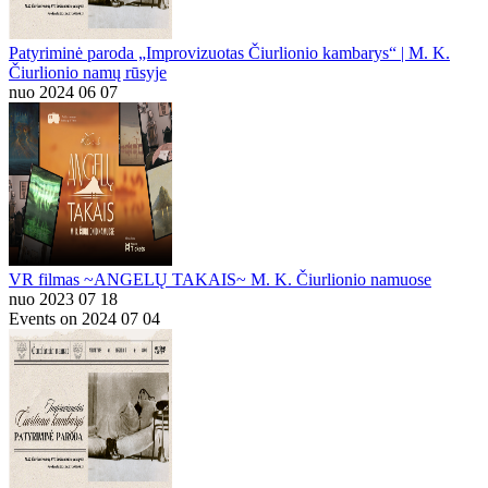
Patyriminė paroda „Improvizuotas Čiurlionio kambarys“ | M. K.
Čiurlionio namų rūsyje
nuo 2024 06 07
VR filmas ~ANGELŲ TAKAIS~ M. K. Čiurlionio namuose
nuo 2023 07 18
Events on 2024 07 04