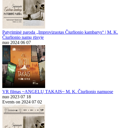
Patyriminė paroda „Improvizuotas Čiurlionio kambarys“ | M. K.
Čiurlionio namų rūsyje
nuo 2024 06 07
VR filmas ~ANGELŲ TAKAIS~ M. K. Čiurlionio namuose
nuo 2023 07 18
Events on 2024 07 02