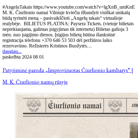
#AngeluTakais https://www.youtube.com/watch?v=lgXnB_umKnE
M. K. Čiurlionio namai Vilniuje kviečia išbandyti visiškai unikalų
būdą tyrinėti meną – pasivaikščioti „Angelų takais“ virtualioje
realybėje. BILIETUS PLATINA: Paysera Tickets. (vietoje bilietais
neprekiaujama, galimas įsigyjimas tik internetu) Bilietas galioja 3
mėn. nuo įsigijimo dienos. Įsigijus bilietą būtina išankstinė
registracija telefonu +370 646 53 503 dėl peržiūros laiko
rezervavimo. Režisierės Kristinos Buožytės…
daugiau...
paskelbta
2024 08 01
Patyriminė paroda „Improvizuotas Čiurlionio kambarys“ |
M. K. Čiurlionio namų rūsyje