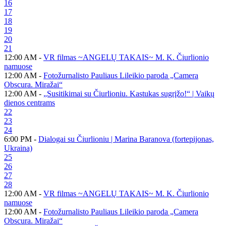
16
17
18
19
20
21
12:00 AM -
VR filmas ~ANGELŲ TAKAIS~ M. K. Čiurlionio
namuose
12:00 AM -
Fotožurnalisto Pauliaus Lileikio paroda „Camera
Obscura. Miražai“
12:00 AM -
„Susitikimai su Čiurlioniu. Kastukas sugrįžo!“ | Vaikų
dienos centrams
22
23
24
6:00 PM -
Dialogai su Čiurlioniu | Marina Baranova (fortepijonas,
Ukraina)
25
26
27
28
12:00 AM -
VR filmas ~ANGELŲ TAKAIS~ M. K. Čiurlionio
namuose
12:00 AM -
Fotožurnalisto Pauliaus Lileikio paroda „Camera
Obscura. Miražai“