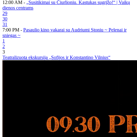
12:00 AM -
„Susitikimai su Čiurlioniu. Kastukas sugrįžo!“ | Vaikų
dienos centrams
29
30
31
7:00 PM -
Pasaulio kino vakarai su Audriumi Stoniu ~ Pelenai ir
sniegas ~
1
2
3
Teatralizuota ekskursija „Sofijos ir Konstantino Vilnius“