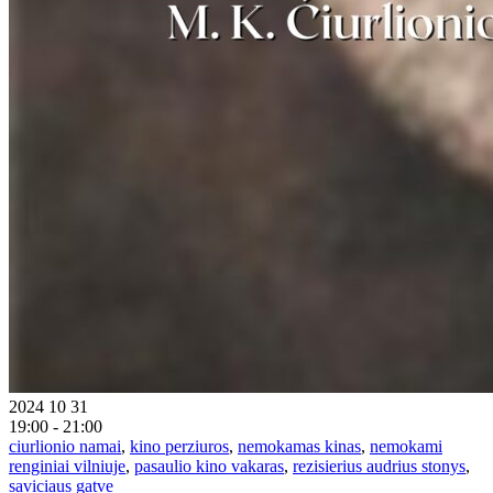
2024 10 31
19:00 - 21:00
ciurlionio namai
,
kino perziuros
,
nemokamas kinas
,
nemokami
renginiai vilniuje
,
pasaulio kino vakaras
,
rezisierius audrius stonys
,
saviciaus gatve