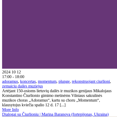
2024 10 12
17:00 - 18:00
adoramus
,
koncertas
,
momentum
,
plunge
,
rekonstruojant ciurlioni
,
zemaiciu dailes muziejus
Artėjant 150-osioms lietuvių dailės ir muzikos genijaus Mikalojaus
Konstantino Čiurlionio gimimo metinėms Vilniaus sakralinės
muzikos choras „Adoramus“, kartu su choru „Momentum“,
klausytojus kviečia spalio 12 d. 17 [...]
More Info
Dialogai su Čiurlioniu | Marina Baranova (fortepijonas, Ukraina)