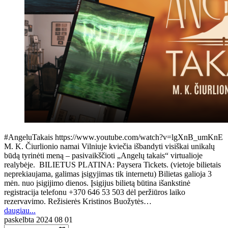
#AngeluTakais https://www.youtube.com/watch?v=lgXnB_umKnE
M. K. Čiurlionio namai Vilniuje kviečia išbandyti visiškai unikalų
būdą tyrinėti meną – pasivaikščioti „Angelų takais“ virtualioje
realybėje. BILIETUS PLATINA: Paysera Tickets. (vietoje bilietais
neprekiaujama, galimas įsigyjimas tik internetu) Bilietas galioja 3
mėn. nuo įsigijimo dienos. Įsigijus bilietą būtina išankstinė
registracija telefonu +370 646 53 503 dėl peržiūros laiko
rezervavimo. Režisierės Kristinos Buožytės…
daugiau...
paskelbta
2024 08 01