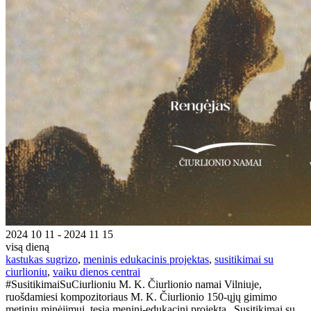
2024 10 11 - 2024 11 15
visą dieną
kastukas sugrizo
,
meninis edukacinis projektas
,
susitikimai su
ciurlioniu
,
vaiku dienos centrai
#SusitikimaiSuCiurlioniu M. K. Čiurlionio namai Vilniuje,
ruošdamiesi kompozitoriaus M. K. Čiurlionio 150-ųjų gimimo
metinių minėjimui, tęsia meninį-edukacinį projektą „Susitikimai su