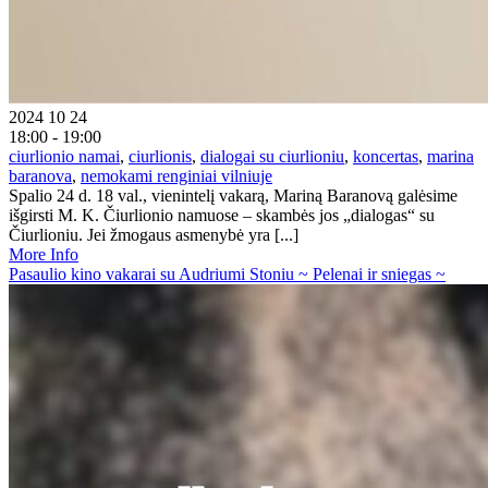
2024 10 24
18:00 - 19:00
ciurlionio namai
,
ciurlionis
,
dialogai su ciurlioniu
,
koncertas
,
marina
baranova
,
nemokami renginiai vilniuje
Spalio 24 d. 18 val., vienintelį vakarą, Mariną Baranovą galėsime
išgirsti M. K. Čiurlionio namuose – skambės jos „dialogas“ su
Čiurlioniu. Jei žmogaus asmenybė yra [...]
More Info
Pasaulio kino vakarai su Audriumi Stoniu ~ Pelenai ir sniegas ~