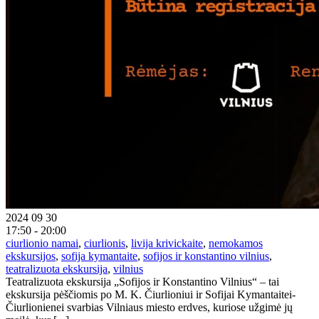
2024 09 30
17:50 - 20:00
ciurlionio namai
,
ciurlionis
,
livija krivickaite
,
nemokamos
ekskursijos
,
sofija kymantaite
,
sofijos ir konstantino vilnius
,
teatralizuota ekskursija
,
vilnius
Teatralizuota ekskursija „Sofijos ir Konstantino Vilnius“ – tai
ekskursija pėščiomis po M. K. Čiurlioniui ir Sofijai Kymantaitei-
Čiurlionienei svarbias Vilniaus miesto erdves, kuriose užgimė jų