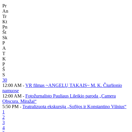
Pr
An
Tr
Kt
Pn
Št
Sk
P
A
T
K
P
Š
S
30
12:00 AM -
VR filmas ~ANGELŲ TAKAIS~ M. K. Čiurlionio
namuose
12:00 AM -
Fotožurnalisto Pauliaus Lileikio paroda „Camera
Obscura. Miražai“
5:50 PM -
Teatralizuota ekskursija „Sofijos ir Konstantino Vilnius“
1
2
3
4