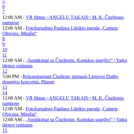
5
6
7
12:00 AM -
VR filmas ~ANGELŲ TAKAIS~ M. K. Čiurlionio
namuose
12:00 AM -
Fotožurnalisto Pauliaus Lileikio paroda „Camera
Obscura. Miražai“
8
9
10
11
12:00 AM -
„Susitikimai su Čiurlioniu. Kastukas sugrįžo!“ | Vaikų
dienos centrams
12
5:00 PM -
Rekonstruojant Čiurlionį: pirmasis Lietuvos Dailės
draugijos koncertas. Plungė
13
14
12:00 AM -
VR filmas ~ANGELŲ TAKAIS~ M. K. Čiurlionio
namuose
12:00 AM -
Fotožurnalisto Pauliaus Lileikio paroda „Camera
Obscura. Miražai“
12:00 AM -
„Susitikimai su Čiurlioniu. Kastukas sugrįžo!“ | Vaikų
dienos centrams
15