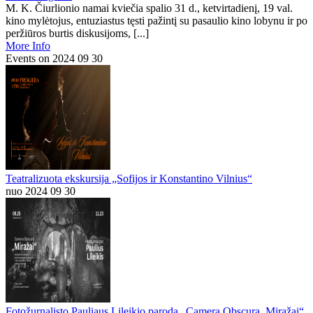
M. K. Čiurlionio namai kviečia spalio 31 d., ketvirtadienį, 19 val.
kino mylėtojus, entuziastus tęsti pažintį su pasaulio kino lobynu ir po
peržiūros burtis diskusijoms, [...]
More Info
Events on 2024 09 30
Teatralizuota ekskursija „Sofijos ir Konstantino Vilnius“
nuo 2024 09 30
Fotožurnalisto Pauliaus Lileikio paroda „Camera Obscura. Miražai“