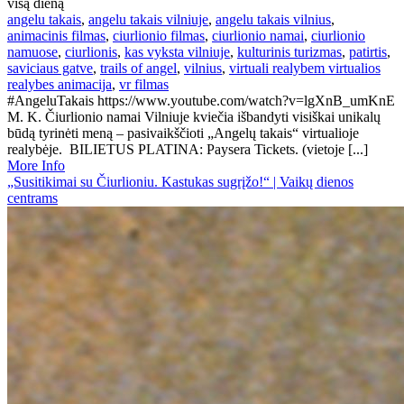
visą dieną
angelu takais
,
angelu takais vilniuje
,
angelu takais vilnius
,
animacinis filmas
,
ciurlionio filmas
,
ciurlionio namai
,
ciurlionio
namuose
,
ciurlionis
,
kas vyksta vilniuje
,
kulturinis turizmas
,
patirtis
,
saviciaus gatve
,
trails of angel
,
vilnius
,
virtuali realybem virtualios
realybes animacija
,
vr filmas
#AngeluTakais https://www.youtube.com/watch?v=lgXnB_umKnE
M. K. Čiurlionio namai Vilniuje kviečia išbandyti visiškai unikalų
būdą tyrinėti meną – pasivaikščioti „Angelų takais“ virtualioje
realybėje. BILIETUS PLATINA: Paysera Tickets. (vietoje [...]
More Info
„Susitikimai su Čiurlioniu. Kastukas sugrįžo!“ | Vaikų dienos
centrams