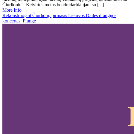
Čiurlioniu“. Ketvirtus metus bendradarbiaujant su [...]
More Info
Rekonstruojant Čiurlionį: pirmasis Lietuvos Dailės draugijos
koncertas. Plungė