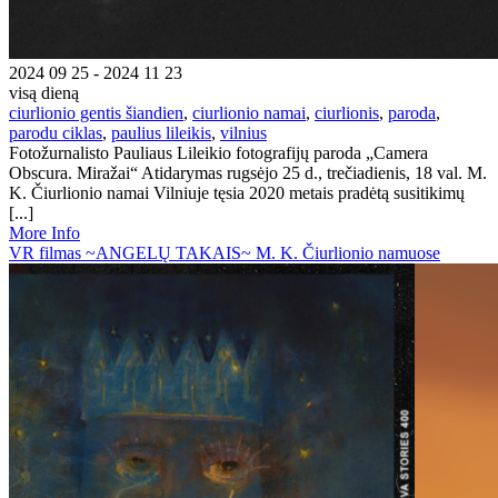
2024 09 25 - 2024 11 23
visą dieną
ciurlionio gentis šiandien
,
ciurlionio namai
,
ciurlionis
,
paroda
,
parodu ciklas
,
paulius lileikis
,
vilnius
Fotožurnalisto Pauliaus Lileikio fotografijų paroda „Camera
Obscura. Miražai“ Atidarymas rugsėjo 25 d., trečiadienis, 18 val. M.
K. Čiurlionio namai Vilniuje tęsia 2020 metais pradėtą susitikimų
[...]
More Info
VR filmas ~ANGELŲ TAKAIS~ M. K. Čiurlionio namuose