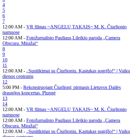
4
5
6
7
12:00 AM -
VR filmas ~ANGELŲ TAKAIS~ M. K. Čiurlionio
namuose
12:00 AM -
Fotožurnalisto Pauliaus Lileikio paroda „Camera
Obscura. Miražai“
8
9
10
11
12:00 AM -
„Susitikimai su Čiurlioniu. Kastukas sugrįžo!“ | Vaikų
dienos centrams
12
5:00 PM -
Rekonstruojant Čiurlionį: pirmasis Lietuvos Dailės
draugijos koncertas. Plungė
13
14
12:00 AM -
VR filmas ~ANGELŲ TAKAIS~ M. K. Čiurlionio
namuose
12:00 AM -
Fotožurnalisto Pauliaus Lileikio paroda „Camera
Obscura. Miražai“
12:00 AM -
„Susitikimai su Čiurlioniu. Kastukas sugrįžo!“ | Vaikų
dienos centrams