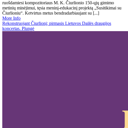
ruošdamiesi kompozitoriaus M. K. Čiurlionio 150-ųjų gimimo
metinių minėjimui, tęsia meninį-edukacinį projektą „Susitikimai su
Čiurlioniu“. Ketvirtus metus bendradarbiaujant su [...]
More Info
Rekonstruojant Čiurlionį: pirmasis Lietuvos Dailės draugijos
koncertas. Plungė