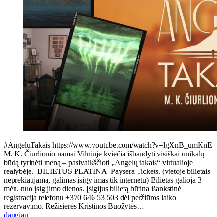
#AngeluTakais https://www.youtube.com/watch?v=lgXnB_umKnE
M. K. Čiurlionio namai Vilniuje kviečia išbandyti visiškai unikalų
būdą tyrinėti meną – pasivaikščioti „Angelų takais“ virtualioje
realybėje. BILIETUS PLATINA: Paysera Tickets. (vietoje bilietais
neprekiaujama, galimas įsigyjimas tik internetu) Bilietas galioja 3
mėn. nuo įsigijimo dienos. Įsigijus bilietą būtina išankstinė
registracija telefonu +370 646 53 503 dėl peržiūros laiko
rezervavimo. Režisierės Kristinos Buožytės…
daugiau...