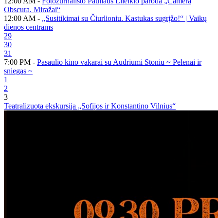
12:00 AM -
Fotožurnalisto Pauliaus Lileikio paroda „Camera
Obscura. Miražai“
12:00 AM -
„Susitikimai su Čiurlioniu. Kastukas sugrįžo!“ | Vaikų
dienos centrams
29
30
31
7:00 PM -
Pasaulio kino vakarai su Audriumi Stoniu ~ Pelenai ir
sniegas ~
1
2
3
Teatralizuota ekskursija „Sofijos ir Konstantino Vilnius“