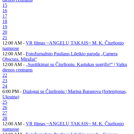
15
16
17
18
19
20
21
12:00 AM -
VR filmas ~ANGELŲ TAKAIS~ M. K. Čiurlionio
namuose
12:00 AM -
Fotožurnalisto Pauliaus Lileikio paroda „Camera
Obscura. Miražai“
12:00 AM -
„Susitikimai su Čiurlioniu. Kastukas sugrįžo!“ | Vaikų
dienos centrams
22
23
24
6:00 PM -
Dialogai su Čiurlioniu | Marina Baranova (fortepijonas,
Ukraina)
25
26
27
28
12:00 AM -
VR filmas ~ANGELŲ TAKAIS~ M. K. Čiurlionio
namuose