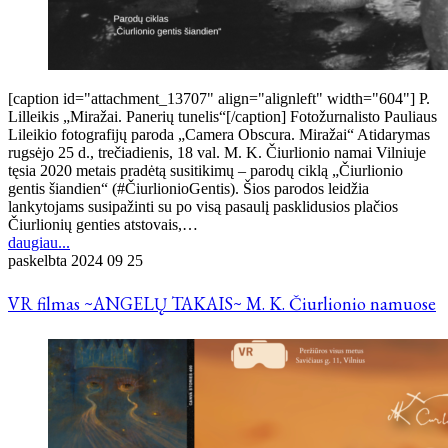
[caption id="attachment_13707" align="alignleft" width="604"] P.
Lilleikis „Miražai. Panerių tunelis“[/caption] Fotožurnalisto Pauliaus
Lileikio fotografijų paroda „Camera Obscura. Miražai“ Atidarymas
rugsėjo 25 d., trečiadienis, 18 val. M. K. Čiurlionio namai Vilniuje
tęsia 2020 metais pradėtą susitikimų – parodų ciklą „Čiurlionio
gentis šiandien“ (#ČiurlionioGentis). Šios parodos leidžia
lankytojams susipažinti su po visą pasaulį pasklidusios plačios
Čiurlionių genties atstovais,…
daugiau...
paskelbta
2024 09 25
VR filmas ~ANGELŲ TAKAIS~ M. K. Čiurlionio namuose