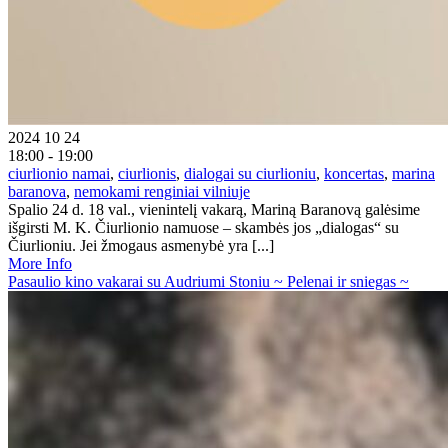
2024 10 24
18:00 - 19:00
ciurlionio namai
,
ciurlionis
,
dialogai su ciurlioniu
,
koncertas
,
marina
baranova
,
nemokami renginiai vilniuje
Spalio 24 d. 18 val., vienintelį vakarą, Mariną Baranovą galėsime
išgirsti M. K. Čiurlionio namuose – skambės jos „dialogas“ su
Čiurlioniu. Jei žmogaus asmenybė yra [...]
More Info
Pasaulio kino vakarai su Audriumi Stoniu ~ Pelenai ir sniegas ~