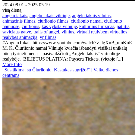
2024 08 01 - 2025 05 19
visą dieną
angelu takais
,
angelu takais vilniuje
,
angelu takais vilnius
,
animacinis filmas
,
ciurlionio filmas
,
ciurlionio namai
,
ciurlionio
namuose
,
ciurlionis
,
kas vyksta vilniuje
,
kulturinis turizmas
,
patirtis
,
saviciaus gatve
,
trails of angel
,
vilnius
,
virtuali realybem virtualios
realybes animacija
,
vr filmas
#AngeluTakais https://www.youtube.com/watch?v=lgXnB_umKnE
M. K. Čiurlionio namai Vilniuje kviečia išbandyti visiškai unikalų
būdą tyrinėti meną – pasivaikščioti „Angelų takais“ virtualioje
realybėje. BILIETUS PLATINA: Paysera Tickets. (vietoje [...]
More Info
„Susitikimai su Čiurlioniu. Kastukas sugrįžo!“ | Vaikų dienos
centrams