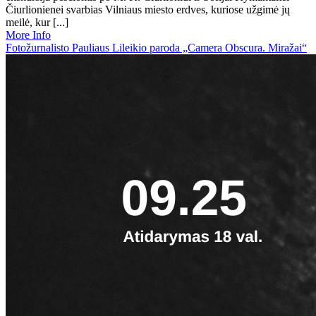
Čiurlionienei svarbias Vilniaus miesto erdves, kuriose užgimė jų
meilė, kur [...]
More Info
Fotožurnalisto Pauliaus Lileikio paroda „Camera Obscura. Miražai“