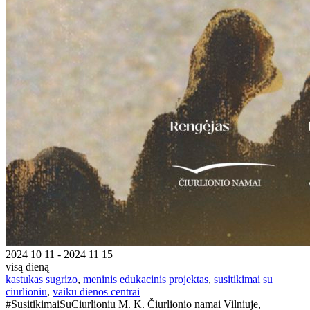
2024 10 11 - 2024 11 15
visą dieną
kastukas sugrizo
,
meninis edukacinis projektas
,
susitikimai su
ciurlioniu
,
vaiku dienos centrai
#SusitikimaiSuCiurlioniu M. K. Čiurlionio namai Vilniuje,