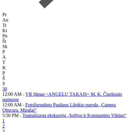
Pr
An
Tr
Kt
Pn
Št
Sk
P
A
T
K
P
Š
S
30
12:00 AM -
VR filmas ~ANGELŲ TAKAIS~ M. K. Čiurlionio
namuose
12:00 AM -
Fotožurnalisto Pauliaus Lileikio paroda „Camera
Obscura. Miražai“
5:50 PM -
Teatralizuota ekskursija „Sofijos ir Konstantino Vilnius“
1
2
3