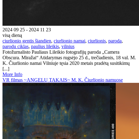
2024 09 25 - 2024 11 23
visą dieną
ciurlionio gentis šiandien
,
ciurlionio namai
,
ciurlionis
,
paroda
,
parodu ciklas
,
paulius lileikis
,
vilnius
Fotožurnalisto Pauliaus Lileikio fotografijų paroda „Camera
Obscura. Miražai“ Atidarymas rugsėjo 25 d., trečiadienis, 18 val. M.
K. Čiurlionio namai Vilniuje tęsia 2020 metais pradėtą susitikimų
[...]
More Info
VR filmas ~ANGELŲ TAKAIS~ M. K. Čiurlionio namuose