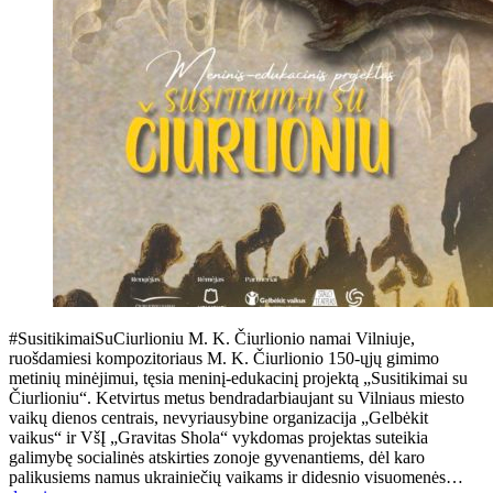
#SusitikimaiSuCiurlioniu M. K. Čiurlionio namai Vilniuje,
ruošdamiesi kompozitoriaus M. K. Čiurlionio 150-ųjų gimimo
metinių minėjimui, tęsia meninį-edukacinį projektą „Susitikimai su
Čiurlioniu“. Ketvirtus metus bendradarbiaujant su Vilniaus miesto
vaikų dienos centrais, nevyriausybine organizacija „Gelbėkit
vaikus“ ir VšĮ „Gravitas Shola“ vykdomas projektas suteikia
galimybę socialinės atskirties zonoje gyvenantiems, dėl karo
palikusiems namus ukrainiečių vaikams ir didesnio visuomenės…