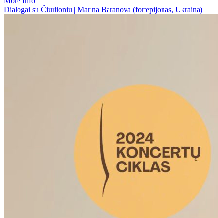
More Info
Dialogai su Čiurlioniu | Marina Baranova (fortepijonas, Ukraina)