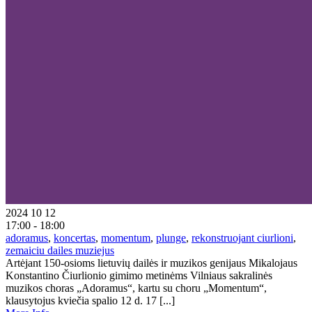
2024 10 12
17:00 - 18:00
adoramus
,
koncertas
,
momentum
,
plunge
,
rekonstruojant ciurlioni
,
zemaiciu dailes muziejus
Artėjant 150-osioms lietuvių dailės ir muzikos genijaus Mikalojaus
Konstantino Čiurlionio gimimo metinėms Vilniaus sakralinės
muzikos choras „Adoramus“, kartu su choru „Momentum“,
klausytojus kviečia spalio 12 d. 17 [...]