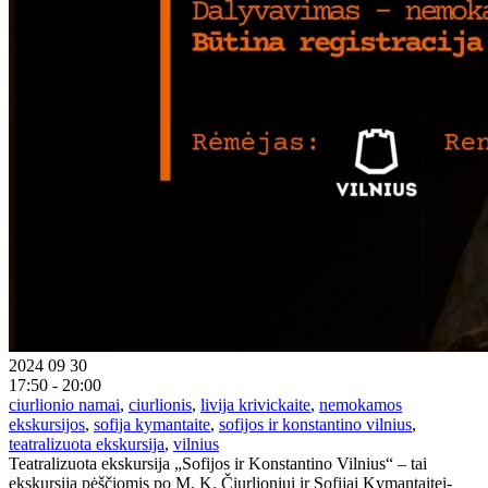
2024 09 30
17:50 - 20:00
ciurlionio namai
,
ciurlionis
,
livija krivickaite
,
nemokamos
ekskursijos
,
sofija kymantaite
,
sofijos ir konstantino vilnius
,
teatralizuota ekskursija
,
vilnius
Teatralizuota ekskursija „Sofijos ir Konstantino Vilnius“ – tai
ekskursija pėščiomis po M. K. Čiurlioniui ir Sofijai Kymantaitei-