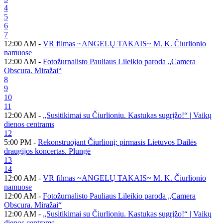
4
5
6
7
12:00 AM -
VR filmas ~ANGELŲ TAKAIS~ M. K. Čiurlionio
namuose
12:00 AM -
Fotožurnalisto Pauliaus Lileikio paroda „Camera
Obscura. Miražai“
8
9
10
11
12:00 AM -
„Susitikimai su Čiurlioniu. Kastukas sugrįžo!“ | Vaikų
dienos centrams
12
5:00 PM -
Rekonstruojant Čiurlionį: pirmasis Lietuvos Dailės
draugijos koncertas. Plungė
13
14
12:00 AM -
VR filmas ~ANGELŲ TAKAIS~ M. K. Čiurlionio
namuose
12:00 AM -
Fotožurnalisto Pauliaus Lileikio paroda „Camera
Obscura. Miražai“
12:00 AM -
„Susitikimai su Čiurlioniu. Kastukas sugrįžo!“ | Vaikų
dienos centrams