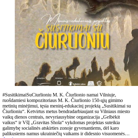
#SusitikimaiSuCiurlioniu M. K. Čiurlionio namai Vilniuje,
ruošdamiesi kompozitoriaus M. K. Čiurlionio 150-ųjų gimimo
metinių minėjimui, tęsia meninį-edukacinį projektą „Susitikimai su
Čiurlioniu“. Ketvirtus metus bendradarbiaujant su Vilniaus miesto
vaikų dienos centrais, nevyriausybine organizacija „Gelbėkit
vaikus“ ir VšĮ „Gravitas Shola“ vykdomas projektas suteikia
galimybę socialinės atskirties zonoje gyvenantiems, dėl karo
palikusiems namus ukrainiečių vaikams ir didesnio visuomenės…