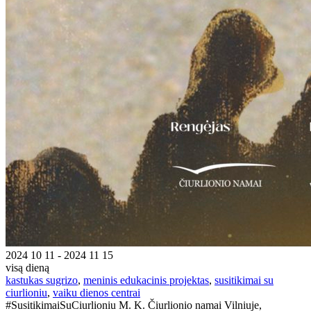
2024 10 11 - 2024 11 15
visą dieną
kastukas sugrizo
,
meninis edukacinis projektas
,
susitikimai su
ciurlioniu
,
vaiku dienos centrai
#SusitikimaiSuCiurlioniu M. K. Čiurlionio namai Vilniuje,