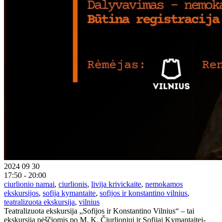
2024 09 30
17:50 - 20:00
ciurlionio namai
,
ciurlionis
,
livija krivickaite
,
nemokamos
ekskursijos
,
sofija kymantaite
,
sofijos ir konstantino vilnius
,
teatralizuota ekskursija
,
vilnius
Teatralizuota ekskursija „Sofijos ir Konstantino Vilnius“ – tai
ekskursija pėščiomis po M. K. Čiurlioniui ir Sofijai Kymantaitei-