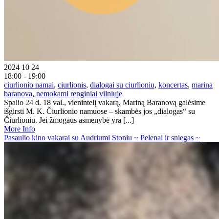
2024 10 24
18:00 - 19:00
ciurlionio namai
,
ciurlionis
,
dialogai su ciurlioniu
,
koncertas
,
marina
baranova
,
nemokami renginiai vilniuje
Spalio 24 d. 18 val., vienintelį vakarą, Mariną Baranovą galėsime
išgirsti M. K. Čiurlionio namuose – skambės jos „dialogas“ su
Čiurlioniu. Jei žmogaus asmenybė yra [...]
More Info
Pasaulio kino vakarai su Audriumi Stoniu ~ Pelenai ir sniegas ~