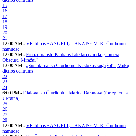
15
16
17
18
19
20
21
12:00 AM -
VR filmas ~ANGELŲ TAKAIS~ M. K. Čiurlionio
namuose
12:00 AM -
Fotožurnalisto Pauliaus Lileikio paroda „Camera
Obscura. Miražai“
12:00 AM -
„Susitikimai su Čiurlioniu. Kastukas sugrįžo!“ | Vaikų
dienos centrams
22
23
24
6:00 PM -
Dialogai su Čiurlioniu | Marina Baranova (fortepijonas,
Ukraina)
25
26
27
28
12:00 AM -
VR filmas ~ANGELŲ TAKAIS~ M. K. Čiurlionio
namuose