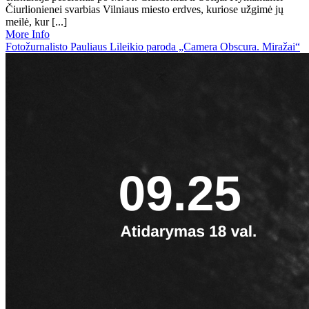
Čiurlionienei svarbias Vilniaus miesto erdves, kuriose užgimė jų
meilė, kur [...]
More Info
Fotožurnalisto Pauliaus Lileikio paroda „Camera Obscura. Miražai“