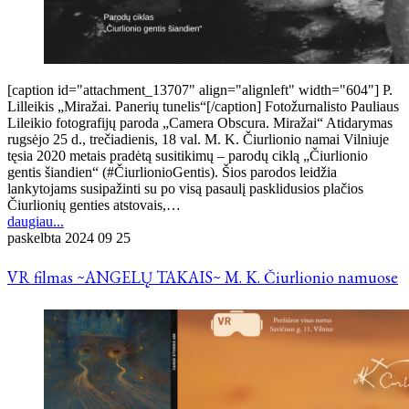
[caption id="attachment_13707" align="alignleft" width="604"] P.
Lilleikis „Miražai. Panerių tunelis“[/caption] Fotožurnalisto Pauliaus
Lileikio fotografijų paroda „Camera Obscura. Miražai“ Atidarymas
rugsėjo 25 d., trečiadienis, 18 val. M. K. Čiurlionio namai Vilniuje
tęsia 2020 metais pradėtą susitikimų – parodų ciklą „Čiurlionio
gentis šiandien“ (#ČiurlionioGentis). Šios parodos leidžia
lankytojams susipažinti su po visą pasaulį pasklidusios plačios
Čiurlionių genties atstovais,…
daugiau...
paskelbta
2024 09 25
VR filmas ~ANGELŲ TAKAIS~ M. K. Čiurlionio namuose