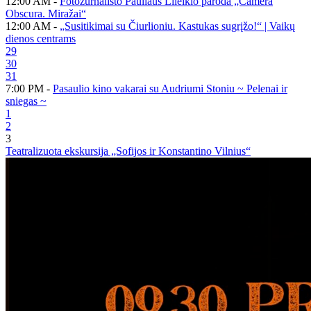
12:00 AM -
Fotožurnalisto Pauliaus Lileikio paroda „Camera
Obscura. Miražai“
12:00 AM -
„Susitikimai su Čiurlioniu. Kastukas sugrįžo!“ | Vaikų
dienos centrams
29
30
31
7:00 PM -
Pasaulio kino vakarai su Audriumi Stoniu ~ Pelenai ir
sniegas ~
1
2
3
Teatralizuota ekskursija „Sofijos ir Konstantino Vilnius“