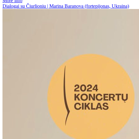
More Info
Dialogai su Čiurlioniu | Marina Baranova (fortepijonas, Ukraina)