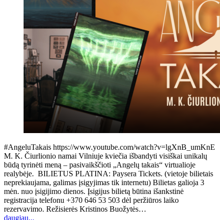
#AngeluTakais https://www.youtube.com/watch?v=lgXnB_umKnE
M. K. Čiurlionio namai Vilniuje kviečia išbandyti visiškai unikalų
būdą tyrinėti meną – pasivaikščioti „Angelų takais“ virtualioje
realybėje. BILIETUS PLATINA: Paysera Tickets. (vietoje bilietais
neprekiaujama, galimas įsigyjimas tik internetu) Bilietas galioja 3
mėn. nuo įsigijimo dienos. Įsigijus bilietą būtina išankstinė
registracija telefonu +370 646 53 503 dėl peržiūros laiko
rezervavimo. Režisierės Kristinos Buožytės…
daugiau...