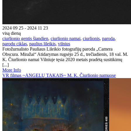
2024 09 25 - 2024 11 23
visą dieną
ciurlionio gentis šiandien
,
ciurlionio namai
,
ciurlionis
,
paroda
,
parodu ciklas
,
paulius lileikis
,
vilnius
Fotožurnalisto Pauliaus Lileikio fotografijų paroda „Camera
Obscura. Miražai“ Atidarymas rugsėjo 25 d., trečiadienis, 18 val. M.
K. Čiurlionio namai Vilniuje tęsia 2020 metais pradėtą susitikimų
[...]
More Info
VR filmas ~ANGELŲ TAKAIS~ M. K. Čiurlionio namuose