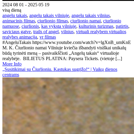
2024 08 01 - 2025 05 19
visą dieną
angelu takais
,
angelu takais vilniuje
,
angelu takais vilnius
,
animacinis filmas
,
ciurlionio filmas
,
ciurlionio namai
,
ciurlionio
namuose
,
ciurlionis
,
kas vyksta vilniuje
,
kulturinis turizmas
,
patirtis
,
saviciaus gatve
,
trails of angel
,
vilnius
,
virtuali realybem virtualios
realybes animacija
,
vr filmas
#AngeluTakais https://www.youtube.com/watch?v=lgXnB_umKnE
M. K. Čiurlionio namai Vilniuje kviečia išbandyti visiškai unikalų
būdą tyrinėti meną – pasivaikščioti „Angelų takais“ virtualioje
realybėje. BILIETUS PLATINA: Paysera Tickets. (vietoje [...]
More Info
„Susitikimai su Čiurlioniu. Kastukas sugrįžo!“ | Vaikų dienos
centrams