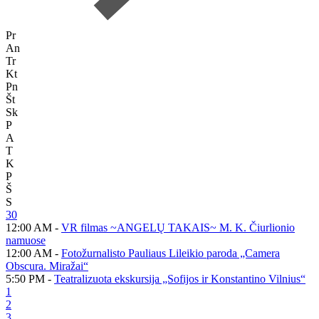
Pr
An
Tr
Kt
Pn
Št
Sk
P
A
T
K
P
Š
S
30
12:00 AM -
VR filmas ~ANGELŲ TAKAIS~ M. K. Čiurlionio
namuose
12:00 AM -
Fotožurnalisto Pauliaus Lileikio paroda „Camera
Obscura. Miražai“
5:50 PM -
Teatralizuota ekskursija „Sofijos ir Konstantino Vilnius“
1
2
3