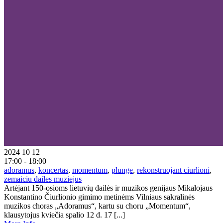
2024 10 12
17:00 - 18:00
adoramus
,
koncertas
,
momentum
,
plunge
,
rekonstruojant ciurlioni
,
zemaiciu dailes muziejus
Artėjant 150-osioms lietuvių dailės ir muzikos genijaus Mikalojaus
Konstantino Čiurlionio gimimo metinėms Vilniaus sakralinės
muzikos choras „Adoramus“, kartu su choru „Momentum“,
klausytojus kviečia spalio 12 d. 17 [...]