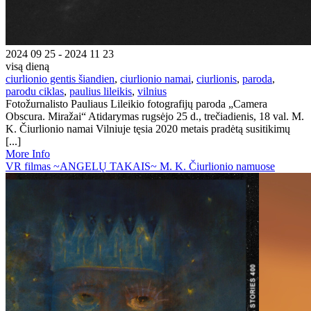
2024 09 25 - 2024 11 23
visą dieną
ciurlionio gentis šiandien
,
ciurlionio namai
,
ciurlionis
,
paroda
,
parodu ciklas
,
paulius lileikis
,
vilnius
Fotožurnalisto Pauliaus Lileikio fotografijų paroda „Camera
Obscura. Miražai“ Atidarymas rugsėjo 25 d., trečiadienis, 18 val. M.
K. Čiurlionio namai Vilniuje tęsia 2020 metais pradėtą susitikimų
[...]
More Info
VR filmas ~ANGELŲ TAKAIS~ M. K. Čiurlionio namuose