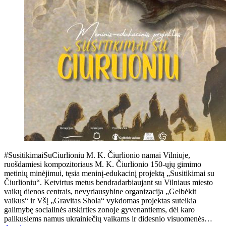
#SusitikimaiSuCiurlioniu M. K. Čiurlionio namai Vilniuje,
ruošdamiesi kompozitoriaus M. K. Čiurlionio 150-ųjų gimimo
metinių minėjimui, tęsia meninį-edukacinį projektą „Susitikimai su
Čiurlioniu“. Ketvirtus metus bendradarbiaujant su Vilniaus miesto
vaikų dienos centrais, nevyriausybine organizacija „Gelbėkit
vaikus“ ir VšĮ „Gravitas Shola“ vykdomas projektas suteikia
galimybę socialinės atskirties zonoje gyvenantiems, dėl karo
palikusiems namus ukrainiečių vaikams ir didesnio visuomenės…