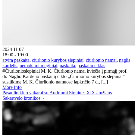
2024 11 07
18:00 - 19:00
atvira paskaita
,
ciurlionio kurybos slepiniai
,
ciurlionio namai
,
naglis
kardelis
,
nemokami renginiai
,
paskaita
,
paskaitu ciklas
#Čiurlionioslepiniai M. K. Čiurlionio namai kviečia į pirmąjį prof.
dr. Naglio Kardelio paskaitų ciklo „Čiurlionio kūrybos slėpiniai“
susitikimą M. K. Čiurlionio namuose lapkričio 7 d., [...]
More Info
Pasaulio kino vakarai su Audriumi Stoniu ~ XIX amžiaus
Sakartvelo kronikos ~