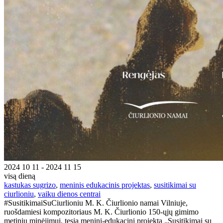
2024 10 11 - 2024 11 15
visą dieną
kastukas sugrizo
,
meninis edukacinis projektas
,
susitikimai su
ciurlioniu
,
vaiku dienos centrai
#SusitikimaiSuCiurlioniu M. K. Čiurlionio namai Vilniuje,
ruošdamiesi kompozitoriaus M. K. Čiurlionio 150-ųjų gimimo
metinių minėjimui, tęsia meninį-edukacinį projektą „Susitikimai su