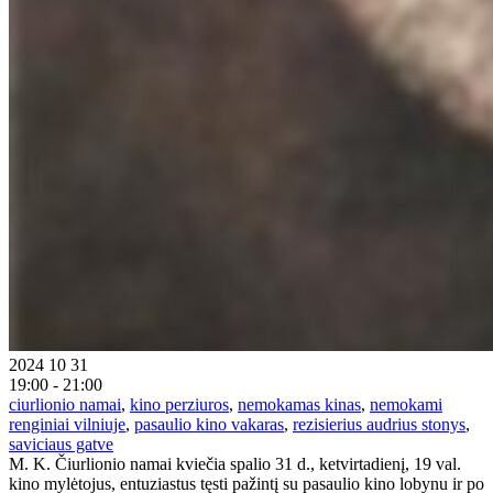
2024 10 31
19:00 - 21:00
ciurlionio namai
,
kino perziuros
,
nemokamas kinas
,
nemokami
renginiai vilniuje
,
pasaulio kino vakaras
,
rezisierius audrius stonys
,
saviciaus gatve
M. K. Čiurlionio namai kviečia spalio 31 d., ketvirtadienį, 19 val.
kino mylėtojus, entuziastus tęsti pažintį su pasaulio kino lobynu ir po