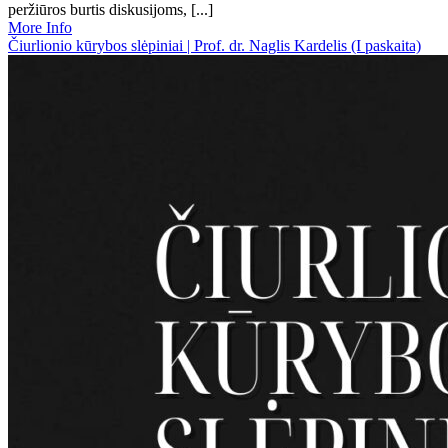
peržiūros burtis diskusijoms, [...]
More Info
Čiurlionio kūrybos slėpiniai | Prof. dr. Naglis Kardelis (I paskaita)