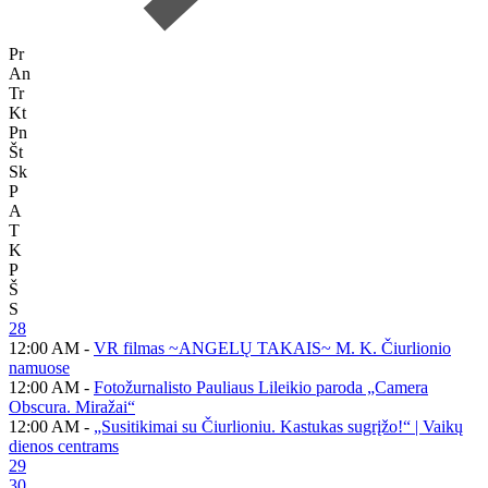
Pr
An
Tr
Kt
Pn
Št
Sk
P
A
T
K
P
Š
S
28
12:00 AM -
VR filmas ~ANGELŲ TAKAIS~ M. K. Čiurlionio
namuose
12:00 AM -
Fotožurnalisto Pauliaus Lileikio paroda „Camera
Obscura. Miražai“
12:00 AM -
„Susitikimai su Čiurlioniu. Kastukas sugrįžo!“ | Vaikų
dienos centrams
29
30