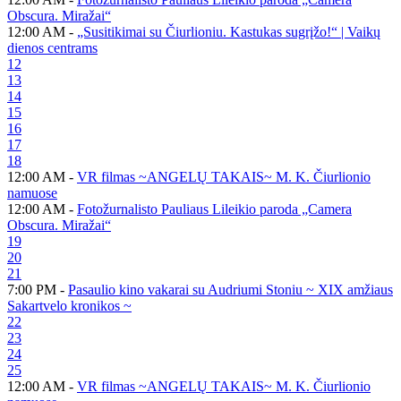
Obscura. Miražai“
12:00 AM -
„Susitikimai su Čiurlioniu. Kastukas sugrįžo!“ | Vaikų
dienos centrams
12
13
14
15
16
17
18
12:00 AM -
VR filmas ~ANGELŲ TAKAIS~ M. K. Čiurlionio
namuose
12:00 AM -
Fotožurnalisto Pauliaus Lileikio paroda „Camera
Obscura. Miražai“
19
20
21
7:00 PM -
Pasaulio kino vakarai su Audriumi Stoniu ~ XIX amžiaus
Sakartvelo kronikos ~
22
23
24
25
12:00 AM -
VR filmas ~ANGELŲ TAKAIS~ M. K. Čiurlionio