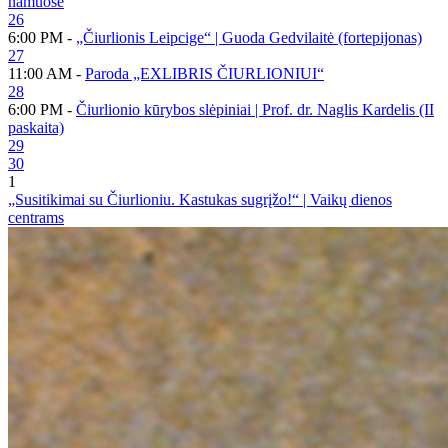
namuose
26
6:00 PM -
„Čiurlionis Leipcige“ | Guoda Gedvilaitė (fortepijonas)
27
11:00 AM -
Paroda „EXLIBRIS ČIURLIONIUI“
28
6:00 PM -
Čiurlionio kūrybos slėpiniai | Prof. dr. Naglis Kardelis (II
paskaita)
29
30
1
„Susitikimai su Čiurlioniu. Kastukas sugrįžo!“ | Vaikų dienos
centrams