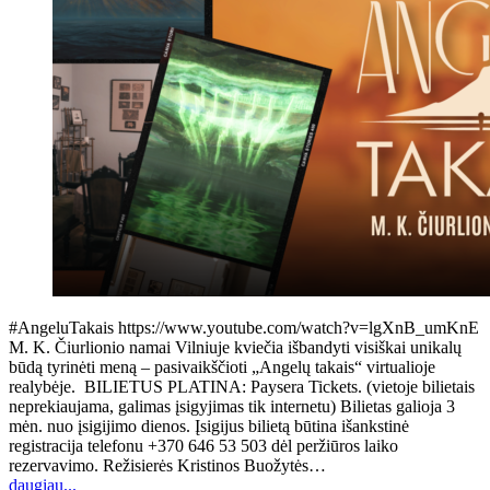
#AngeluTakais https://www.youtube.com/watch?v=lgXnB_umKnE
M. K. Čiurlionio namai Vilniuje kviečia išbandyti visiškai unikalų
būdą tyrinėti meną – pasivaikščioti „Angelų takais“ virtualioje
realybėje. BILIETUS PLATINA: Paysera Tickets. (vietoje bilietais
neprekiaujama, galimas įsigyjimas tik internetu) Bilietas galioja 3
mėn. nuo įsigijimo dienos. Įsigijus bilietą būtina išankstinė
registracija telefonu +370 646 53 503 dėl peržiūros laiko
rezervavimo. Režisierės Kristinos Buožytės…
daugiau...