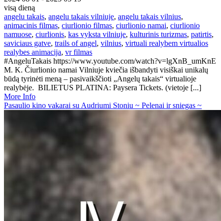
visą dieną
angelu takais
,
angelu takais vilniuje
,
angelu takais vilnius
,
animacinis filmas
,
ciurlionio filmas
,
ciurlionio namai
,
ciurlionio
namuose
,
ciurlionis
,
kas vyksta vilniuje
,
kulturinis turizmas
,
patirtis
,
saviciaus gatve
,
trails of angel
,
vilnius
,
virtuali realybem virtualios
realybes animacija
,
vr filmas
#AngeluTakais https://www.youtube.com/watch?v=lgXnB_umKnE
M. K. Čiurlionio namai Vilniuje kviečia išbandyti visiškai unikalų
būdą tyrinėti meną – pasivaikščioti „Angelų takais“ virtualioje
realybėje. BILIETUS PLATINA: Paysera Tickets. (vietoje [...]
More Info
Pasaulio kino vakarai su Audriumi Stoniu ~ Pelenai ir sniegas ~