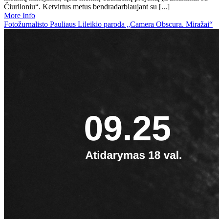
Čiurlioniu“. Ketvirtus metus bendradarbiaujant su [...]
More Info
Fotožurnalisto Pauliaus Lileikio paroda „Camera Obscura. Miražai“