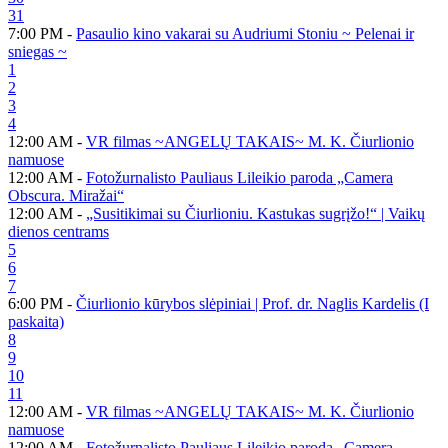
31
7:00 PM -
Pasaulio kino vakarai su Audriumi Stoniu ~ Pelenai ir
sniegas ~
1
2
3
4
12:00 AM -
VR filmas ~ANGELŲ TAKAIS~ M. K. Čiurlionio
namuose
12:00 AM -
Fotožurnalisto Pauliaus Lileikio paroda „Camera
Obscura. Miražai“
12:00 AM -
„Susitikimai su Čiurlioniu. Kastukas sugrįžo!“ | Vaikų
dienos centrams
5
6
7
6:00 PM -
Čiurlionio kūrybos slėpiniai | Prof. dr. Naglis Kardelis (I
paskaita)
8
9
10
11
12:00 AM -
VR filmas ~ANGELŲ TAKAIS~ M. K. Čiurlionio
namuose
12:00 AM -
Fotožurnalisto Pauliaus Lileikio paroda „Camera