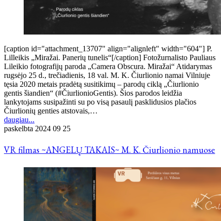
[caption id="attachment_13707" align="alignleft" width="604"] P.
Lilleikis „Miražai. Panerių tunelis“[/caption] Fotožurnalisto Pauliaus
Lileikio fotografijų paroda „Camera Obscura. Miražai“ Atidarymas
rugsėjo 25 d., trečiadienis, 18 val. M. K. Čiurlionio namai Vilniuje
tęsia 2020 metais pradėtą susitikimų – parodų ciklą „Čiurlionio
gentis šiandien“ (#ČiurlionioGentis). Šios parodos leidžia
lankytojams susipažinti su po visą pasaulį pasklidusios plačios
Čiurlionių genties atstovais,…
daugiau...
paskelbta
2024 09 25
VR filmas ~ANGELŲ TAKAIS~ M. K. Čiurlionio namuose