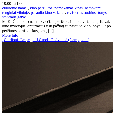
19:00 - 21:00
ciurlionio namai
,
kino perziuros
,
nemokamas kinas
,
nemokami
renginiai vilniuje
,
pasaulio kino vakaras
,
rezisierius audrius stonys
,
saviciaus gatve
M. K. Čiurlionio namai kviečia lapkričio 21 d., ketvirtadienį, 19 val.
kino mylėtojus, entuziastus tęsti pažintį su pasaulio kino lobynu ir po
peržiūros burtis diskusijoms, [...]
More Info
„Čiurlionis Leipcige“ | Guoda Gedvilaitė (fortepijonas)