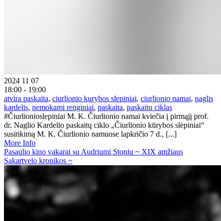
2024 11 07
18:00 - 19:00
atvira paskaita
,
ciurlionio kurybos slepiniai
,
ciurlionio namai
,
naglis
kardelis
,
nemokami renginiai
,
paskaita
,
paskaitu ciklas
#Čiurlionioslepiniai M. K. Čiurlionio namai kviečia į pirmąjį prof.
dr. Naglio Kardelio paskaitų ciklo „Čiurlionio kūrybos slėpiniai“
susitikimą M. K. Čiurlionio namuose lapkričio 7 d., [...]
More Info
Pasaulio kino vakarai su Audriumi Stoniu ~ XIX amžiaus
Sakartvelo kronikos ~