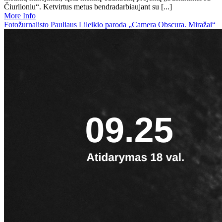
Čiurlioniu“. Ketvirtus metus bendradarbiaujant su [...]
More Info
Fotožurnalisto Pauliaus Lileikio paroda „Camera Obscura. Miražai“