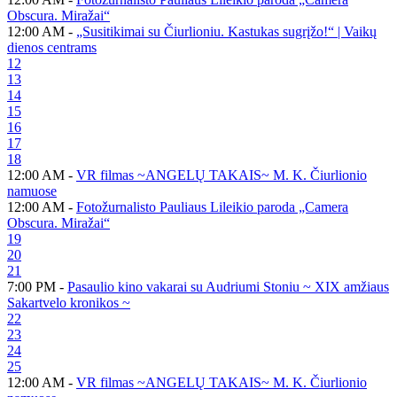
Obscura. Miražai“
12:00 AM -
„Susitikimai su Čiurlioniu. Kastukas sugrįžo!“ | Vaikų
dienos centrams
12
13
14
15
16
17
18
12:00 AM -
VR filmas ~ANGELŲ TAKAIS~ M. K. Čiurlionio
namuose
12:00 AM -
Fotožurnalisto Pauliaus Lileikio paroda „Camera
Obscura. Miražai“
19
20
21
7:00 PM -
Pasaulio kino vakarai su Audriumi Stoniu ~ XIX amžiaus
Sakartvelo kronikos ~
22
23
24
25
12:00 AM -
VR filmas ~ANGELŲ TAKAIS~ M. K. Čiurlionio