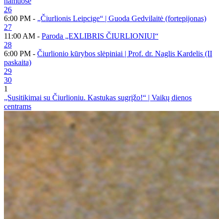
namuose
26
6:00 PM -
„Čiurlionis Leipcige“ | Guoda Gedvilaitė (fortepijonas)
27
11:00 AM -
Paroda „EXLIBRIS ČIURLIONIUI“
28
6:00 PM -
Čiurlionio kūrybos slėpiniai | Prof. dr. Naglis Kardelis (II
paskaita)
29
30
1
„Susitikimai su Čiurlioniu. Kastukas sugrįžo!“ | Vaikų dienos
centrams