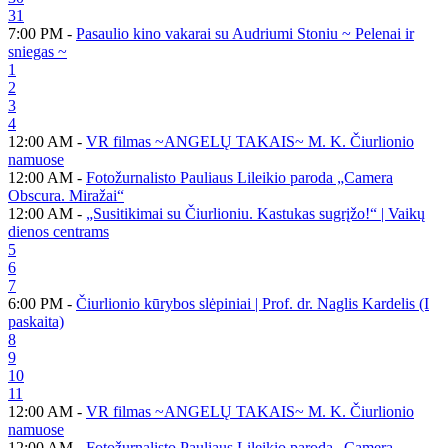
31
7:00 PM -
Pasaulio kino vakarai su Audriumi Stoniu ~ Pelenai ir
sniegas ~
1
2
3
4
12:00 AM -
VR filmas ~ANGELŲ TAKAIS~ M. K. Čiurlionio
namuose
12:00 AM -
Fotožurnalisto Pauliaus Lileikio paroda „Camera
Obscura. Miražai“
12:00 AM -
„Susitikimai su Čiurlioniu. Kastukas sugrįžo!“ | Vaikų
dienos centrams
5
6
7
6:00 PM -
Čiurlionio kūrybos slėpiniai | Prof. dr. Naglis Kardelis (I
paskaita)
8
9
10
11
12:00 AM -
VR filmas ~ANGELŲ TAKAIS~ M. K. Čiurlionio
namuose
12:00 AM -
Fotožurnalisto Pauliaus Lileikio paroda „Camera