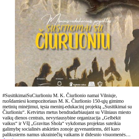
#SusitikimaiSuCiurlioniu M. K. Čiurlionio namai Vilniuje,
ruošdamiesi kompozitoriaus M. K. Čiurlionio 150-ųjų gimimo
metinių minėjimui, tęsia meninį-edukacinį projektą „Susitikimai su
Čiurlioniu“. Ketvirtus metus bendradarbiaujant su Vilniaus miesto
vaikų dienos centrais, nevyriausybine organizacija „Gelbėkit
vaikus“ ir VšĮ „Gravitas Shola“ vykdomas projektas suteikia
galimybę socialinės atskirties zonoje gyvenantiems, dėl karo
palikusiems namus ukrainiečių vaikams ir didesnio visuomenės…