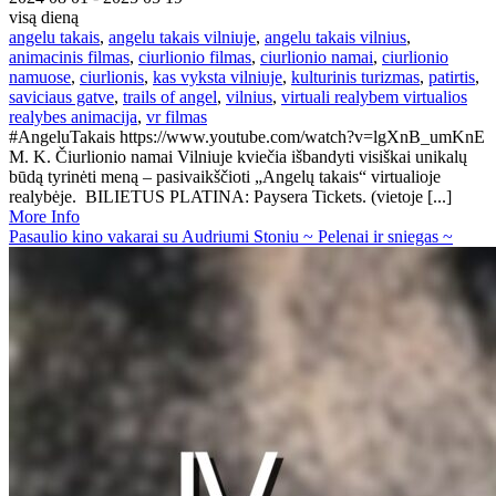
visą dieną
angelu takais
,
angelu takais vilniuje
,
angelu takais vilnius
,
animacinis filmas
,
ciurlionio filmas
,
ciurlionio namai
,
ciurlionio
namuose
,
ciurlionis
,
kas vyksta vilniuje
,
kulturinis turizmas
,
patirtis
,
saviciaus gatve
,
trails of angel
,
vilnius
,
virtuali realybem virtualios
realybes animacija
,
vr filmas
#AngeluTakais https://www.youtube.com/watch?v=lgXnB_umKnE
M. K. Čiurlionio namai Vilniuje kviečia išbandyti visiškai unikalų
būdą tyrinėti meną – pasivaikščioti „Angelų takais“ virtualioje
realybėje. BILIETUS PLATINA: Paysera Tickets. (vietoje [...]
More Info
Pasaulio kino vakarai su Audriumi Stoniu ~ Pelenai ir sniegas ~