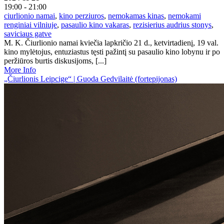
19:00 - 21:00
ciurlionio namai
,
kino perziuros
,
nemokamas kinas
,
nemokami
renginiai vilniuje
,
pasaulio kino vakaras
,
rezisierius audrius stonys
,
saviciaus gatve
M. K. Čiurlionio namai kviečia lapkričio 21 d., ketvirtadienį, 19 val.
kino mylėtojus, entuziastus tęsti pažintį su pasaulio kino lobynu ir po
peržiūros burtis diskusijoms, [...]
More Info
„Čiurlionis Leipcige“ | Guoda Gedvilaitė (fortepijonas)