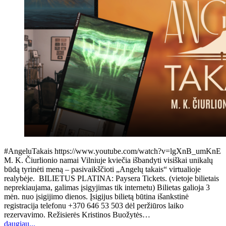
#AngeluTakais https://www.youtube.com/watch?v=lgXnB_umKnE
M. K. Čiurlionio namai Vilniuje kviečia išbandyti visiškai unikalų
būdą tyrinėti meną – pasivaikščioti „Angelų takais“ virtualioje
realybėje. BILIETUS PLATINA: Paysera Tickets. (vietoje bilietais
neprekiaujama, galimas įsigyjimas tik internetu) Bilietas galioja 3
mėn. nuo įsigijimo dienos. Įsigijus bilietą būtina išankstinė
registracija telefonu +370 646 53 503 dėl peržiūros laiko
rezervavimo. Režisierės Kristinos Buožytės…
daugiau...