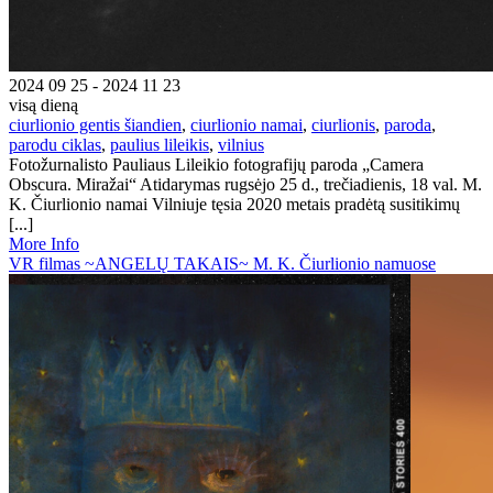
2024 09 25 - 2024 11 23
visą dieną
ciurlionio gentis šiandien
,
ciurlionio namai
,
ciurlionis
,
paroda
,
parodu ciklas
,
paulius lileikis
,
vilnius
Fotožurnalisto Pauliaus Lileikio fotografijų paroda „Camera
Obscura. Miražai“ Atidarymas rugsėjo 25 d., trečiadienis, 18 val. M.
K. Čiurlionio namai Vilniuje tęsia 2020 metais pradėtą susitikimų
[...]
More Info
VR filmas ~ANGELŲ TAKAIS~ M. K. Čiurlionio namuose