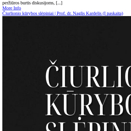
peržiūros burtis diskusijoms, [...]
More Info
Čiurlionio kūrybos slėpiniai | Prof. dr. Naglis Kardelis (I paskaita)