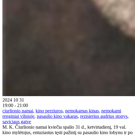
2024 10 31
19:00 - 21:00
ciurlionio namai
,
kino perziuros
,
nemokamas kinas
,
nemokami
renginiai vilniuje
,
pasaulio kino vakaras
,
rezisierius audrius stonys
,
saviciaus gatve
M. K. Čiurlionio namai kviečia spalio 31 d., ketvirtadienį, 19 val.
kino mylėtojus, entuziastus tęsti pažintį su pasaulio kino lobynu ir po