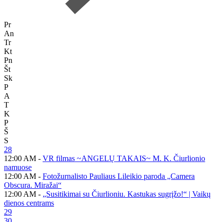
Pr
An
Tr
Kt
Pn
Št
Sk
P
A
T
K
P
Š
S
28
12:00 AM -
VR filmas ~ANGELŲ TAKAIS~ M. K. Čiurlionio
namuose
12:00 AM -
Fotožurnalisto Pauliaus Lileikio paroda „Camera
Obscura. Miražai“
12:00 AM -
„Susitikimai su Čiurlioniu. Kastukas sugrįžo!“ | Vaikų
dienos centrams
29
30