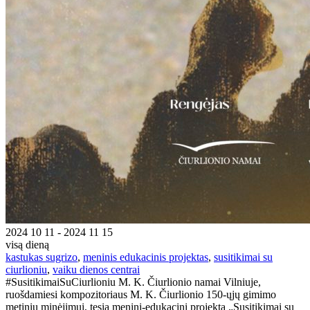
2024 10 11 - 2024 11 15
visą dieną
kastukas sugrizo
,
meninis edukacinis projektas
,
susitikimai su
ciurlioniu
,
vaiku dienos centrai
#SusitikimaiSuCiurlioniu M. K. Čiurlionio namai Vilniuje,
ruošdamiesi kompozitoriaus M. K. Čiurlionio 150-ųjų gimimo
metinių minėjimui, tęsia meninį-edukacinį projektą „Susitikimai su