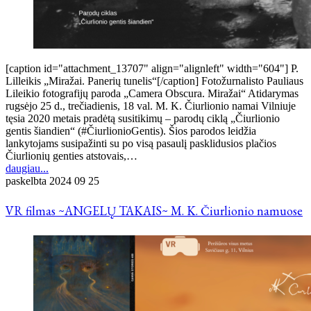
[caption id="attachment_13707" align="alignleft" width="604"] P.
Lilleikis „Miražai. Panerių tunelis“[/caption] Fotožurnalisto Pauliaus
Lileikio fotografijų paroda „Camera Obscura. Miražai“ Atidarymas
rugsėjo 25 d., trečiadienis, 18 val. M. K. Čiurlionio namai Vilniuje
tęsia 2020 metais pradėtą susitikimų – parodų ciklą „Čiurlionio
gentis šiandien“ (#ČiurlionioGentis). Šios parodos leidžia
lankytojams susipažinti su po visą pasaulį pasklidusios plačios
Čiurlionių genties atstovais,…
daugiau...
paskelbta
2024 09 25
VR filmas ~ANGELŲ TAKAIS~ M. K. Čiurlionio namuose