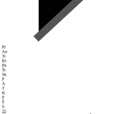
Pr
An
Tr
Kt
Pn
Št
Sk
P
A
T
K
P
Š
S
25