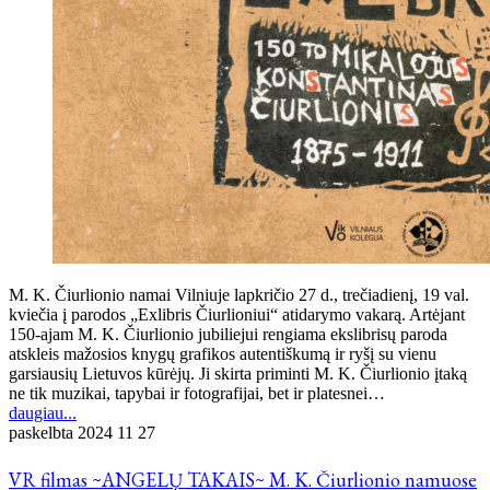
M. K. Čiurlionio namai Vilniuje lapkričio 27 d., trečiadienį, 19 val.
kviečia į parodos „Exlibris Čiurlioniui“ atidarymo vakarą. Artėjant
150-ajam M. K. Čiurlionio jubiliejui rengiama ekslibrisų paroda
atskleis mažosios knygų grafikos autentiškumą ir ryšį su vienu
garsiausių Lietuvos kūrėjų. Ji skirta priminti M. K. Čiurlionio įtaką
ne tik muzikai, tapybai ir fotografijai, bet ir platesnei…
daugiau...
paskelbta
2024 11 27
VR filmas ~ANGELŲ TAKAIS~ M. K. Čiurlionio namuose