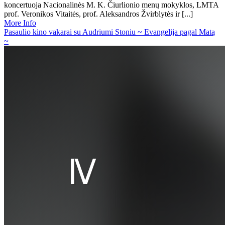
koncertuoja Nacionalinės M. K. Čiurlionio menų mokyklos, LMTA
prof. Veronikos Vitaitės, prof. Aleksandros Žvirblytės ir [...]
More Info
Pasaulio kino vakarai su Audriumi Stoniu ~ Evangelija pagal Matą
~