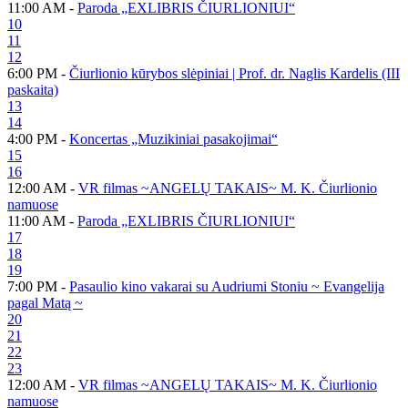
11:00 AM -
Paroda „EXLIBRIS ČIURLIONIUI“
10
11
12
6:00 PM -
Čiurlionio kūrybos slėpiniai | Prof. dr. Naglis Kardelis (III
paskaita)
13
14
4:00 PM -
Koncertas „Muzikiniai pasakojimai“
15
16
12:00 AM -
VR filmas ~ANGELŲ TAKAIS~ M. K. Čiurlionio
namuose
11:00 AM -
Paroda „EXLIBRIS ČIURLIONIUI“
17
18
19
7:00 PM -
Pasaulio kino vakarai su Audriumi Stoniu ~ Evangelija
pagal Matą ~
20
21
22
23
12:00 AM -
VR filmas ~ANGELŲ TAKAIS~ M. K. Čiurlionio
namuose