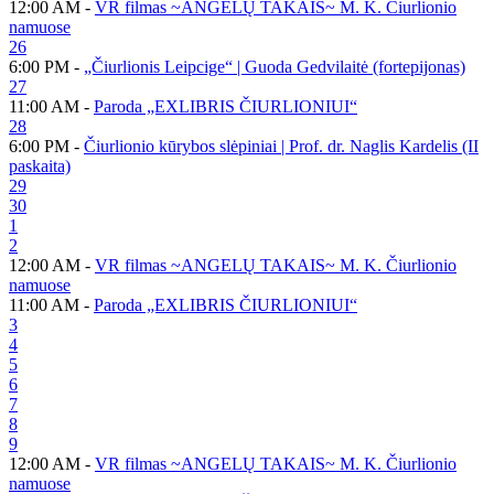
12:00 AM -
VR filmas ~ANGELŲ TAKAIS~ M. K. Čiurlionio
namuose
26
6:00 PM -
„Čiurlionis Leipcige“ | Guoda Gedvilaitė (fortepijonas)
27
11:00 AM -
Paroda „EXLIBRIS ČIURLIONIUI“
28
6:00 PM -
Čiurlionio kūrybos slėpiniai | Prof. dr. Naglis Kardelis (II
paskaita)
29
30
1
2
12:00 AM -
VR filmas ~ANGELŲ TAKAIS~ M. K. Čiurlionio
namuose
11:00 AM -
Paroda „EXLIBRIS ČIURLIONIUI“
3
4
5
6
7
8
9
12:00 AM -
VR filmas ~ANGELŲ TAKAIS~ M. K. Čiurlionio
namuose