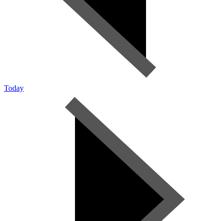
Today