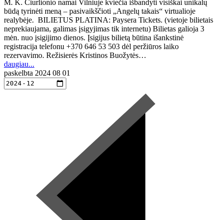
M. K. Čiurlionio namai Vilniuje kviečia išbandyti visiškai unikalų
būdą tyrinėti meną – pasivaikščioti „Angelų takais“ virtualioje
realybėje. BILIETUS PLATINA: Paysera Tickets. (vietoje bilietais
neprekiaujama, galimas įsigyjimas tik internetu) Bilietas galioja 3
mėn. nuo įsigijimo dienos. Įsigijus bilietą būtina išankstinė
registracija telefonu +370 646 53 503 dėl peržiūros laiko
rezervavimo. Režisierės Kristinos Buožytės…
daugiau...
paskelbta
2024 08 01