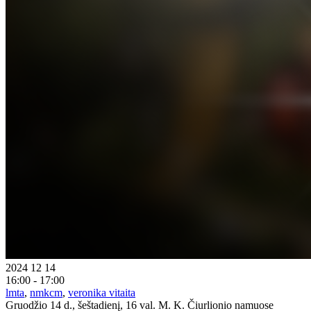
2024 12 14
16:00 - 17:00
lmta
,
nmkcm
,
veronika vitaita
Gruodžio 14 d., šeštadienį, 16 val. M. K. Čiurlionio namuose