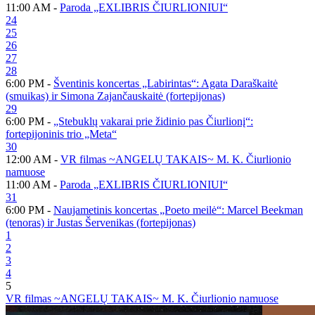
11:00 AM -
Paroda „EXLIBRIS ČIURLIONIUI“
24
25
26
27
28
6:00 PM -
Šventinis koncertas „Labirintas“: Agata Daraškaitė
(smuikas) ir Simona Zajančauskaitė (fortepijonas)
29
6:00 PM -
„Stebuklų vakarai prie židinio pas Čiurlionį“:
fortepijoninis trio „Meta“
30
12:00 AM -
VR filmas ~ANGELŲ TAKAIS~ M. K. Čiurlionio
namuose
11:00 AM -
Paroda „EXLIBRIS ČIURLIONIUI“
31
6:00 PM -
Naujametinis koncertas „Poeto meilė“: Marcel Beekman
(tenoras) ir Justas Šervenikas (fortepijonas)
1
2
3
4
5
VR filmas ~ANGELŲ TAKAIS~ M. K. Čiurlionio namuose