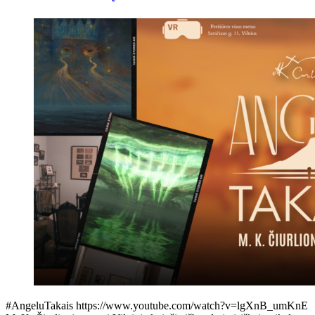
#AngeluTakais https://www.youtube.com/watch?v=lgXnB_umKnE