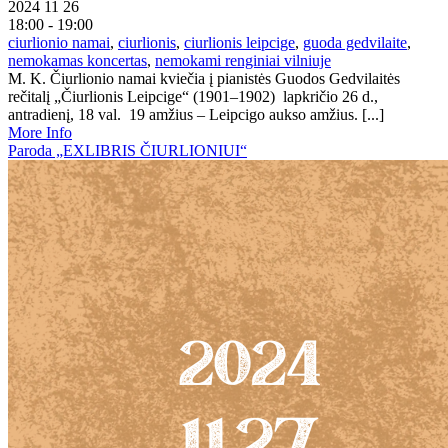
2024 11 26
18:00 - 19:00
ciurlionio namai
,
ciurlionis
,
ciurlionis leipcige
,
guoda gedvilaite
,
nemokamas koncertas
,
nemokami renginiai vilniuje
M. K. Čiurlionio namai kviečia į pianistės Guodos Gedvilaitės
rečitalį „Čiurlionis Leipcige“ (1901–1902) lapkričio 26 d.,
antradienį, 18 val. 19 amžius – Leipcigo aukso amžius. [...]
More Info
Paroda „EXLIBRIS ČIURLIONIUI“