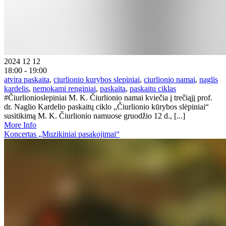
2024 12 12
18:00 - 19:00
atvira paskaita
,
ciurlionio kurybos slepiniai
,
ciurlionio namai
,
naglis
kardelis
,
nemokami renginiai
,
paskaita
,
paskaitu ciklas
#Čiurlionioslepiniai M. K. Čiurlionio namai kviečia į trečiąjį prof.
dr. Naglio Kardelio paskaitų ciklo „Čiurlionio kūrybos slėpiniai“
susitikimą M. K. Čiurlionio namuose gruodžio 12 d., [...]
More Info
Koncertas „Muzikiniai pasakojimai“