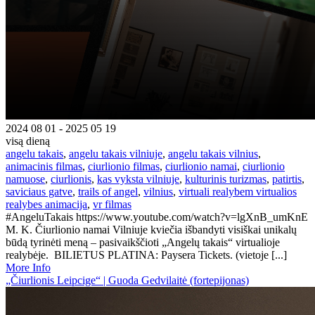
2024 08 01 - 2025 05 19
visą dieną
angelu takais
,
angelu takais vilniuje
,
angelu takais vilnius
,
animacinis filmas
,
ciurlionio filmas
,
ciurlionio namai
,
ciurlionio
namuose
,
ciurlionis
,
kas vyksta vilniuje
,
kulturinis turizmas
,
patirtis
,
saviciaus gatve
,
trails of angel
,
vilnius
,
virtuali realybem virtualios
realybes animacija
,
vr filmas
#AngeluTakais https://www.youtube.com/watch?v=lgXnB_umKnE
M. K. Čiurlionio namai Vilniuje kviečia išbandyti visiškai unikalų
būdą tyrinėti meną – pasivaikščioti „Angelų takais“ virtualioje
realybėje. BILIETUS PLATINA: Paysera Tickets. (vietoje [...]
More Info
„Čiurlionis Leipcige“ | Guoda Gedvilaitė (fortepijonas)