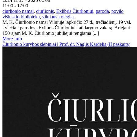
2024 11 27 - 2025 02 08
11:00 - 17:00
ciurlionio namai
,
ciurlionis
,
Exlibris Čiurlioniui
,
paroda
,
povilo
višinskio biblioteka
,
vilniaus kolegija
M. K. Čiurlionio namai Vilniuje lapkričio 27 d., trečiadienį, 19 val.
kviečia į parodos „Exlibris Čiurlioniui“ atidarymo vakarą. Artėjant
150-ajam M. K. Čiurlionio jubiliejui rengiama [...]
More Info
Čiurlionio kūrybos slėpiniai | Prof. dr. Naglis Kardelis (II paskaita)