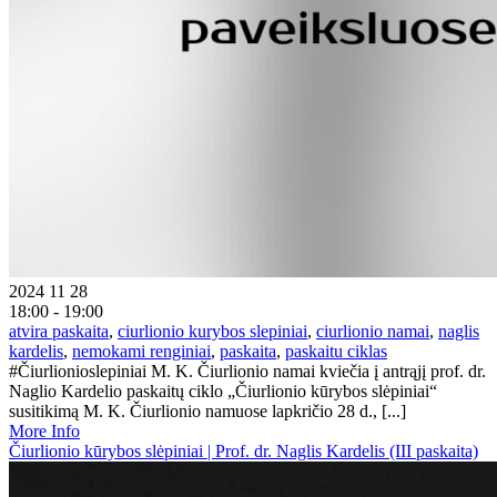
2024 11 28
18:00 - 19:00
atvira paskaita
,
ciurlionio kurybos slepiniai
,
ciurlionio namai
,
naglis
kardelis
,
nemokami renginiai
,
paskaita
,
paskaitu ciklas
#Čiurlionioslepiniai M. K. Čiurlionio namai kviečia į antrąjį prof. dr.
Naglio Kardelio paskaitų ciklo „Čiurlionio kūrybos slėpiniai“
susitikimą M. K. Čiurlionio namuose lapkričio 28 d., [...]
More Info
Čiurlionio kūrybos slėpiniai | Prof. dr. Naglis Kardelis (III paskaita)