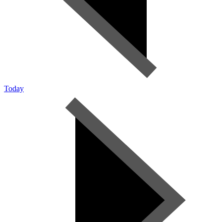
Today