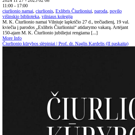
2024 11 27 - 2025 02 08
11:00 - 17:00
ciurlionio namai
,
ciurlionis
,
Exlibris Čiurlioniui
,
paroda
,
povilo
višinskio biblioteka
,
vilniaus kolegija
M. K. Čiurlionio namai Vilniuje lapkričio 27 d., trečiadienį, 19 val.
kviečia į parodos „Exlibris Čiurlioniui“ atidarymo vakarą. Artėjant
150-ajam M. K. Čiurlionio jubiliejui rengiama [...]
More Info
Čiurlionio kūrybos slėpiniai | Prof. dr. Naglis Kardelis (II paskaita)