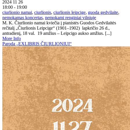
2024 11 26
18:00 - 19:00
ciurlionio namai
,
ciurlionis
,
ciurlionis leipcige
,
guoda gedvilaite
,
nemokamas koncertas
,
nemokami renginiai vilniuje
M. K. Čiurlionio namai kviečia į pianistės Guodos Gedvilaitės
rečitalį „Čiurlionis Leipcige“ (1901–1902) lapkričio 26 d.,
antradienį, 18 val. 19 amžius – Leipcigo aukso amžius. [...]
More Info
Paroda „EXLIBRIS ČIURLIONIUI“