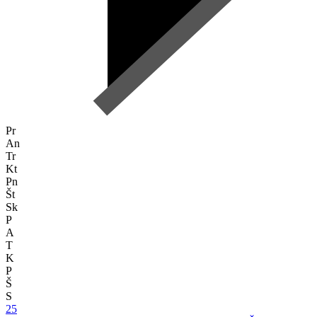
Pr
An
Tr
Kt
Pn
Št
Sk
P
A
T
K
P
Š
S
25