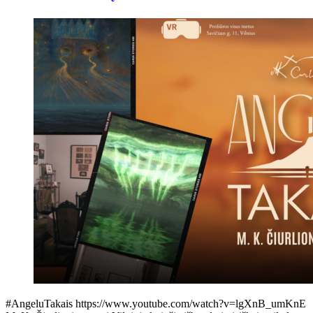
#AngeluTakais https://www.youtube.com/watch?v=lgXnB_umKnE