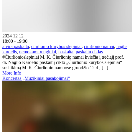
2024 12 12
18:00 - 19:00
atvira paskaita
,
ciurlionio kurybos slepiniai
,
ciurlionio namai
,
naglis
kardelis
,
nemokami renginiai
,
paskaita
,
paskaitu ciklas
#Čiurlionioslepiniai M. K. Čiurlionio namai kviečia į trečiąjį prof.
dr. Naglio Kardelio paskaitų ciklo „Čiurlionio kūrybos slėpiniai“
susitikimą M. K. Čiurlionio namuose gruodžio 12 d., [...]
More Info
Koncertas „Muzikiniai pasakojimai“