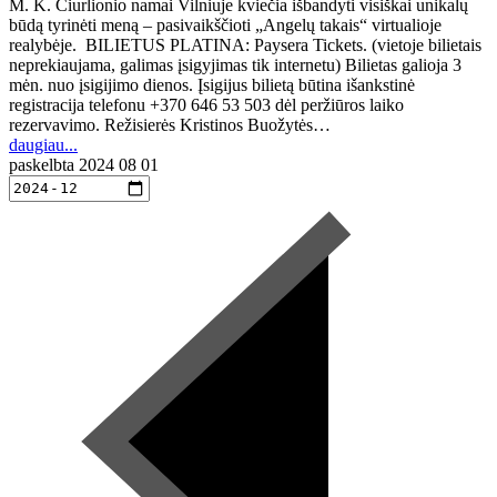
M. K. Čiurlionio namai Vilniuje kviečia išbandyti visiškai unikalų
būdą tyrinėti meną – pasivaikščioti „Angelų takais“ virtualioje
realybėje. BILIETUS PLATINA: Paysera Tickets. (vietoje bilietais
neprekiaujama, galimas įsigyjimas tik internetu) Bilietas galioja 3
mėn. nuo įsigijimo dienos. Įsigijus bilietą būtina išankstinė
registracija telefonu +370 646 53 503 dėl peržiūros laiko
rezervavimo. Režisierės Kristinos Buožytės…
daugiau...
paskelbta
2024 08 01