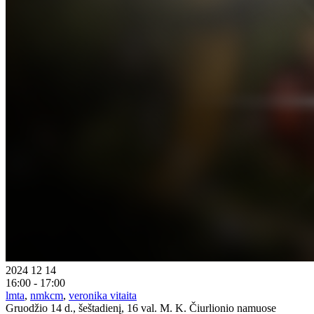
2024 12 14
16:00 - 17:00
lmta
,
nmkcm
,
veronika vitaita
Gruodžio 14 d., šeštadienį, 16 val. M. K. Čiurlionio namuose