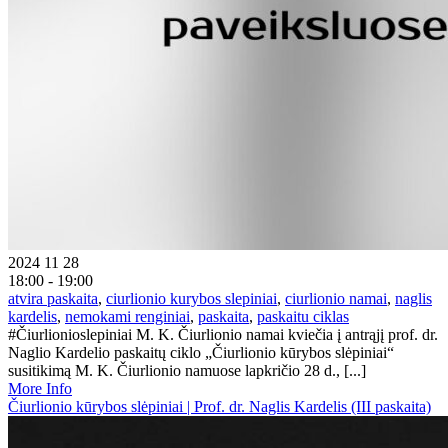
2024 11 28
18:00 - 19:00
atvira paskaita
,
ciurlionio kurybos slepiniai
,
ciurlionio namai
,
naglis
kardelis
,
nemokami renginiai
,
paskaita
,
paskaitu ciklas
#Čiurlionioslepiniai M. K. Čiurlionio namai kviečia į antrąjį prof. dr.
Naglio Kardelio paskaitų ciklo „Čiurlionio kūrybos slėpiniai“
susitikimą M. K. Čiurlionio namuose lapkričio 28 d., [...]
More Info
Čiurlionio kūrybos slėpiniai | Prof. dr. Naglis Kardelis (III paskaita)