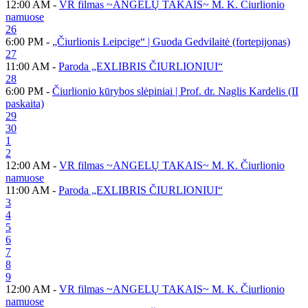
12:00 AM -
VR filmas ~ANGELŲ TAKAIS~ M. K. Čiurlionio
namuose
26
6:00 PM -
„Čiurlionis Leipcige“ | Guoda Gedvilaitė (fortepijonas)
27
11:00 AM -
Paroda „EXLIBRIS ČIURLIONIUI“
28
6:00 PM -
Čiurlionio kūrybos slėpiniai | Prof. dr. Naglis Kardelis (II
paskaita)
29
30
1
2
12:00 AM -
VR filmas ~ANGELŲ TAKAIS~ M. K. Čiurlionio
namuose
11:00 AM -
Paroda „EXLIBRIS ČIURLIONIUI“
3
4
5
6
7
8
9
12:00 AM -
VR filmas ~ANGELŲ TAKAIS~ M. K. Čiurlionio
namuose