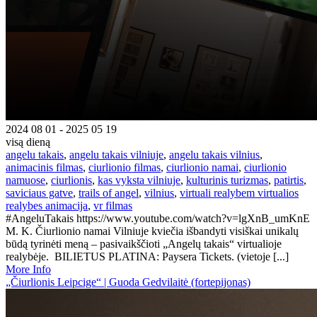
2024 08 01 - 2025 05 19
visą dieną
angelu takais
,
angelu takais vilniuje
,
angelu takais vilnius
,
animacinis filmas
,
ciurlionio filmas
,
ciurlionio namai
,
ciurlionio
namuose
,
ciurlionis
,
kas vyksta vilniuje
,
kulturinis turizmas
,
patirtis
,
saviciaus gatve
,
trails of angel
,
vilnius
,
virtuali realybem virtualios
realybes animacija
,
vr filmas
#AngeluTakais https://www.youtube.com/watch?v=lgXnB_umKnE
M. K. Čiurlionio namai Vilniuje kviečia išbandyti visiškai unikalų
būdą tyrinėti meną – pasivaikščioti „Angelų takais“ virtualioje
realybėje. BILIETUS PLATINA: Paysera Tickets. (vietoje [...]
More Info
„Čiurlionis Leipcige“ | Guoda Gedvilaitė (fortepijonas)