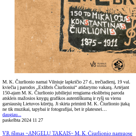
M. K. Čiurlionio namai Vilniuje lapkričio 27 d., trečiadienį, 19 val.
kviečia į parodos „Exlibris Čiurlioniui“ atidarymo vakarą. Artėjant
150-ajam M. K. Čiurlionio jubiliejui rengiama ekslibrisų paroda
atskleis mažosios knygų grafikos autentiškumą ir ryšį su vienu
garsiausių Lietuvos kūrėjų. Ji skirta priminti M. K. Čiurlionio įtaką
ne tik muzikai, tapybai ir fotografijai, bet ir platesnei…
daugiau...
paskelbta
2024 11 27
VR filmas ~ANGELŲ TAKAIS~ M. K. Čiurlionio namuose