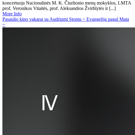
koncertuoja Nacionalinės M. K. Čiurlionio menų mokyklos, LMTA
prof. Veronikos Vitaitės, prof. Aleksandros Žvirblytės ir [...]
More Info
Pasaulio kino vakarai su Audriumi Stoniu ~ Evangelija pagal Matą
~