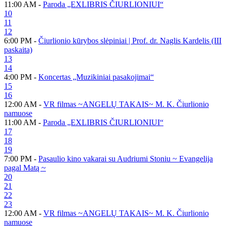
11:00 AM -
Paroda „EXLIBRIS ČIURLIONIUI“
10
11
12
6:00 PM -
Čiurlionio kūrybos slėpiniai | Prof. dr. Naglis Kardelis (III
paskaita)
13
14
4:00 PM -
Koncertas „Muzikiniai pasakojimai“
15
16
12:00 AM -
VR filmas ~ANGELŲ TAKAIS~ M. K. Čiurlionio
namuose
11:00 AM -
Paroda „EXLIBRIS ČIURLIONIUI“
17
18
19
7:00 PM -
Pasaulio kino vakarai su Audriumi Stoniu ~ Evangelija
pagal Matą ~
20
21
22
23
12:00 AM -
VR filmas ~ANGELŲ TAKAIS~ M. K. Čiurlionio
namuose