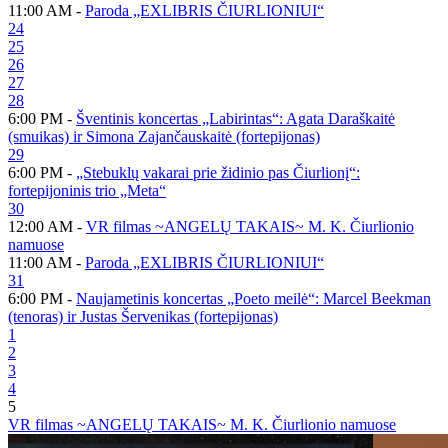
11:00 AM -
Paroda „EXLIBRIS ČIURLIONIUI“
24
25
26
27
28
6:00 PM -
Šventinis koncertas „Labirintas“: Agata Daraškaitė
(smuikas) ir Simona Zajančauskaitė (fortepijonas)
29
6:00 PM -
„Stebuklų vakarai prie židinio pas Čiurlionį“:
fortepijoninis trio „Meta“
30
12:00 AM -
VR filmas ~ANGELŲ TAKAIS~ M. K. Čiurlionio
namuose
11:00 AM -
Paroda „EXLIBRIS ČIURLIONIUI“
31
6:00 PM -
Naujametinis koncertas „Poeto meilė“: Marcel Beekman
(tenoras) ir Justas Šervenikas (fortepijonas)
1
2
3
4
5
VR filmas ~ANGELŲ TAKAIS~ M. K. Čiurlionio namuose