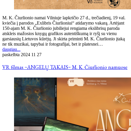
M. K. Čiurlionio namai Vilniuje lapkričio 27 d., trečiadienį, 19 val.
kviečia į parodos „Exlibris Čiurlioniui“ atidarymo vakarą. Artėjant
150-ajam M. K. Čiurlionio jubiliejui rengiama ekslibrisų paroda
atskleis mažosios knygų grafikos autentiškumą ir ryšį su vienu
garsiausių Lietuvos kūrėjų. Ji skirta priminti M. K. Čiurlionio įtaką
ne tik muzikai, tapybai ir fotografijai, bet ir platesnei…
daugiau...
paskelbta
2024 11 27
VR filmas ~ANGELŲ TAKAIS~ M. K. Čiurlionio namuose