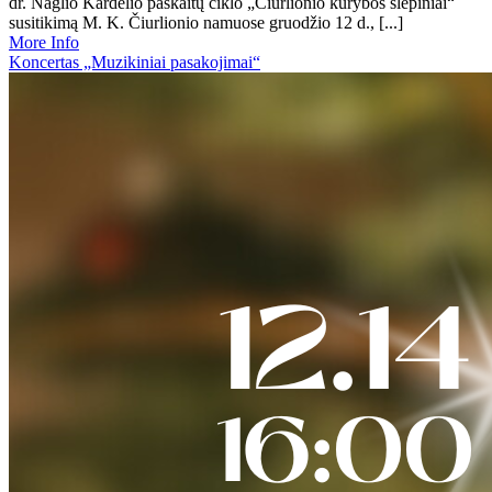
dr. Naglio Kardelio paskaitų ciklo „Čiurlionio kūrybos slėpiniai“
susitikimą M. K. Čiurlionio namuose gruodžio 12 d., [...]
More Info
Koncertas „Muzikiniai pasakojimai“