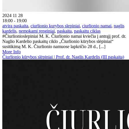
2024 11 28
18:00 - 19:00
atvira paskaita
,
ciurlionio kurybos slepiniai
,
ciurlionio namai
,
naglis
kardelis
,
nemokami renginiai
,
paskaita
,
paskaitu ciklas
#Čiurlionioslepiniai M. K. Čiurlionio namai kviečia į antrąjį prof. dr.
Naglio Kardelio paskaitų ciklo „Čiurlionio kūrybos slėpiniai“
susitikimą M. K. Čiurlionio namuose lapkričio 28 d., [...]
More Info
Čiurlionio kūrybos slėpiniai | Prof. dr. Naglis Kardelis (III paskaita)