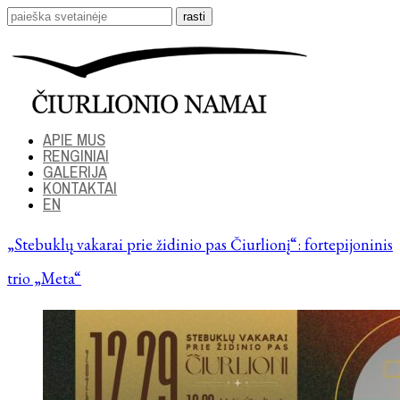
APIE MUS
RENGINIAI
GALERIJA
KONTAKTAI
EN
„Stebuklų vakarai prie židinio pas Čiurlionį“: fortepijoninis
trio „Meta“