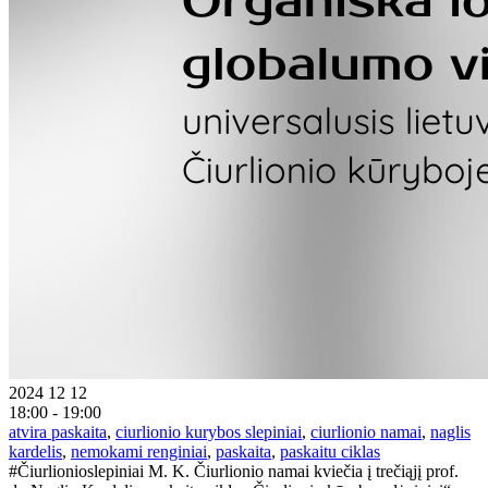
2024 12 12
18:00 - 19:00
atvira paskaita
,
ciurlionio kurybos slepiniai
,
ciurlionio namai
,
naglis
kardelis
,
nemokami renginiai
,
paskaita
,
paskaitu ciklas
#Čiurlionioslepiniai M. K. Čiurlionio namai kviečia į trečiąjį prof.