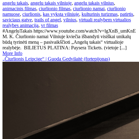
angelu takais
,
angelu takais vilniuje
,
angelu takais vilnius
,
animacinis filmas
,
ciurlionio filmas
,
ciurlionio namai
,
ciurlionio
namuose
,
ciurlionis
,
kas vyksta vilniuje
,
kulturinis turizmas
,
patirtis
,
saviciaus gatve
,
trails of angel
,
vilnius
,
virtuali realybem virtualios
realybes animacija
,
vr filmas
#AngeluTakais https://www.youtube.com/watch?v=lgXnB_umKnE
M. K. Čiurlionio namai Vilniuje kviečia išbandyti visiškai unikalų
būdą tyrinėti meną – pasivaikščioti „Angelų takais“ virtualioje
realybėje. BILIETUS PLATINA: Paysera Tickets. (vietoje [...]
More Info
„Čiurlionis Leipcige“ | Guoda Gedvilaitė (fortepijonas)