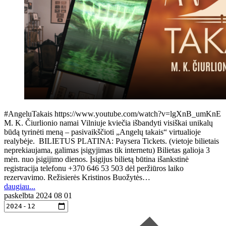
#AngeluTakais https://www.youtube.com/watch?v=lgXnB_umKnE
M. K. Čiurlionio namai Vilniuje kviečia išbandyti visiškai unikalų
būdą tyrinėti meną – pasivaikščioti „Angelų takais“ virtualioje
realybėje. BILIETUS PLATINA: Paysera Tickets. (vietoje bilietais
neprekiaujama, galimas įsigyjimas tik internetu) Bilietas galioja 3
mėn. nuo įsigijimo dienos. Įsigijus bilietą būtina išankstinė
registracija telefonu +370 646 53 503 dėl peržiūros laiko
rezervavimo. Režisierės Kristinos Buožytės…
daugiau...
paskelbta
2024 08 01