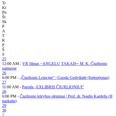
Tr
Kt
Pn
Št
Sk
P
A
T
K
P
Š
S
25
12:00 AM -
VR filmas ~ANGELŲ TAKAIS~ M. K. Čiurlionio
namuose
26
6:00 PM -
„Čiurlionis Leipcige“ | Guoda Gedvilaitė (fortepijonas)
27
11:00 AM -
Paroda „EXLIBRIS ČIURLIONIUI“
28
6:00 PM -
Čiurlionio kūrybos slėpiniai | Prof. dr. Naglis Kardelis (II
paskaita)
29
30
1