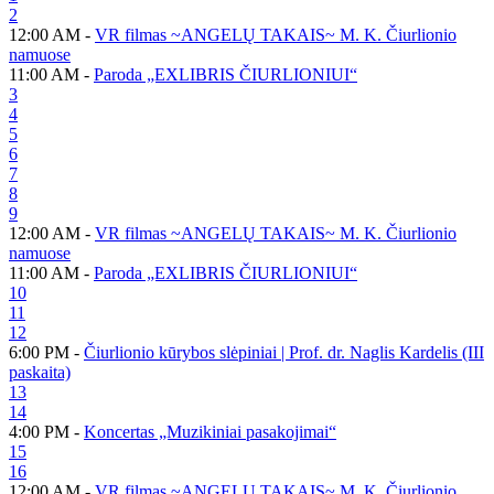
2
12:00 AM -
VR filmas ~ANGELŲ TAKAIS~ M. K. Čiurlionio
namuose
11:00 AM -
Paroda „EXLIBRIS ČIURLIONIUI“
3
4
5
6
7
8
9
12:00 AM -
VR filmas ~ANGELŲ TAKAIS~ M. K. Čiurlionio
namuose
11:00 AM -
Paroda „EXLIBRIS ČIURLIONIUI“
10
11
12
6:00 PM -
Čiurlionio kūrybos slėpiniai | Prof. dr. Naglis Kardelis (III
paskaita)
13
14
4:00 PM -
Koncertas „Muzikiniai pasakojimai“
15
16
12:00 AM -
VR filmas ~ANGELŲ TAKAIS~ M. K. Čiurlionio