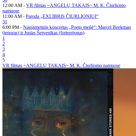
12:00 AM -
VR filmas ~ANGELŲ TAKAIS~ M. K. Čiurlionio
namuose
11:00 AM -
Paroda „EXLIBRIS ČIURLIONIUI“
31
6:00 PM -
Naujametinis koncertas „Poeto meilė“: Marcel Beekman
(tenoras) ir Justas Šervenikas (fortepijonas)
1
2
3
4
5
VR filmas ~ANGELŲ TAKAIS~ M. K. Čiurlionio namuose