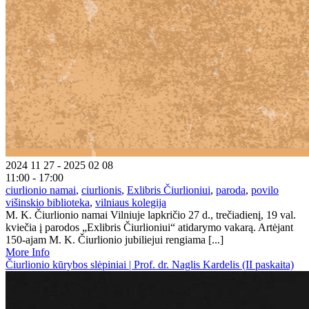
2024 11 27 - 2025 02 08
11:00 - 17:00
ciurlionio namai
,
ciurlionis
,
Exlibris Čiurlioniui
,
paroda
,
povilo
višinskio biblioteka
,
vilniaus kolegija
M. K. Čiurlionio namai Vilniuje lapkričio 27 d., trečiadienį, 19 val.
kviečia į parodos „Exlibris Čiurlioniui“ atidarymo vakarą. Artėjant
150-ajam M. K. Čiurlionio jubiliejui rengiama [...]
More Info
Čiurlionio kūrybos slėpiniai | Prof. dr. Naglis Kardelis (II paskaita)