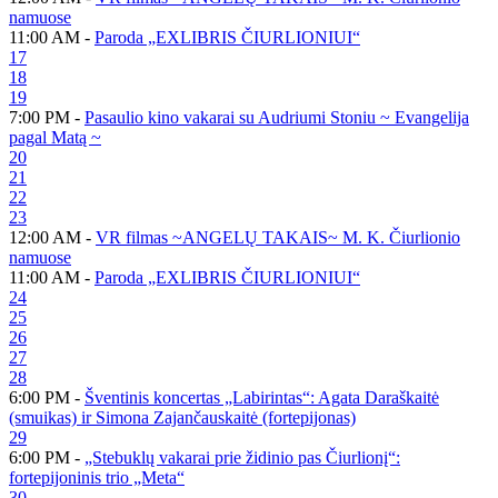
namuose
11:00 AM -
Paroda „EXLIBRIS ČIURLIONIUI“
17
18
19
7:00 PM -
Pasaulio kino vakarai su Audriumi Stoniu ~ Evangelija
pagal Matą ~
20
21
22
23
12:00 AM -
VR filmas ~ANGELŲ TAKAIS~ M. K. Čiurlionio
namuose
11:00 AM -
Paroda „EXLIBRIS ČIURLIONIUI“
24
25
26
27
28
6:00 PM -
Šventinis koncertas „Labirintas“: Agata Daraškaitė
(smuikas) ir Simona Zajančauskaitė (fortepijonas)
29
6:00 PM -
„Stebuklų vakarai prie židinio pas Čiurlionį“:
fortepijoninis trio „Meta“
30