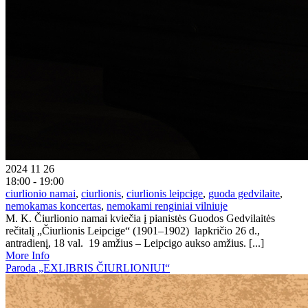
2024 11 26
18:00 - 19:00
ciurlionio namai
,
ciurlionis
,
ciurlionis leipcige
,
guoda gedvilaite
,
nemokamas koncertas
,
nemokami renginiai vilniuje
M. K. Čiurlionio namai kviečia į pianistės Guodos Gedvilaitės
rečitalį „Čiurlionis Leipcige“ (1901–1902) lapkričio 26 d.,
antradienį, 18 val. 19 amžius – Leipcigo aukso amžius. [...]
More Info
Paroda „EXLIBRIS ČIURLIONIUI“