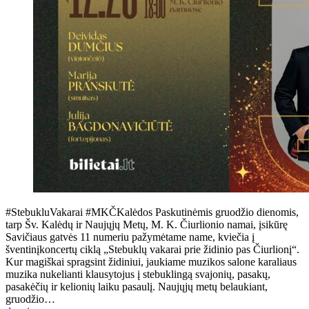
#StebukluVakarai #MKČKalėdos Paskutinėmis gruodžio dienomis,
tarp Šv. Kalėdų ir Naujųjų Metų, M. K. Čiurlionio namai, įsikūrę
Savičiaus gatvės 11 numeriu pažymėtame name, kviečia į
šventinįkoncertų ciklą „Stebuklų vakarai prie židinio pas Čiurlionį“.
Kur magiškai spragsint židiniui, jaukiame muzikos salone karaliaus
muzika nukelianti klausytojus į stebuklingą svajonių, pasakų,
pasakėčių ir kelionių laiku pasaulį. Naujųjų metų belaukiant,
gruodžio…