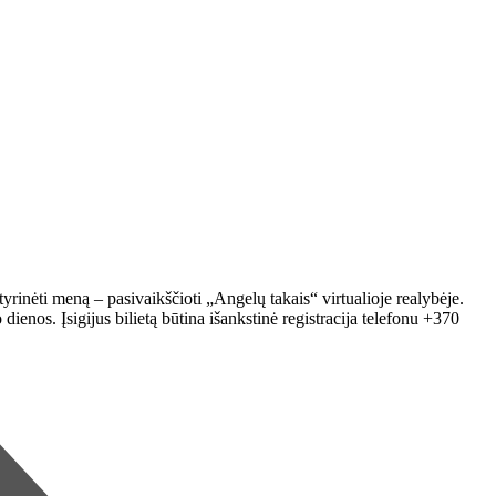
nėti meną – pasivaikščioti „Angelų takais“ virtualioje realybėje.
enos. Įsigijus bilietą būtina išankstinė registracija telefonu +370