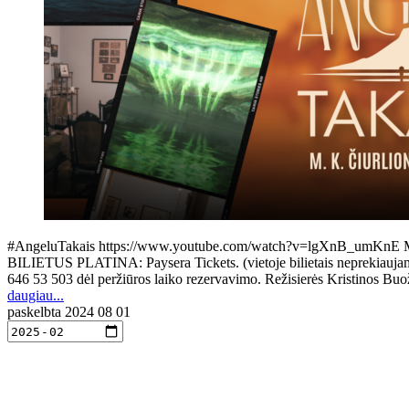
#AngeluTakais https://www.youtube.com/watch?v=lgXnB_umKnE M. K. Či
BILIETUS PLATINA: Paysera Tickets. (vietoje bilietais neprekiaujama, g
646 53 503 dėl peržiūros laiko rezervavimo. Režisierės Kristinos B
daugiau...
paskelbta
2024 08 01