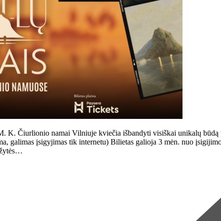
urlionio namai Vilniuje kviečia išbandyti visiškai unikalų būdą tyri
alimas įsigyjimas tik internetu) Bilietas galioja 3 mėn. nuo įsigijimo di
uožytės…