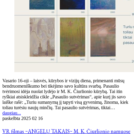
Vasario 16-oji – laisvės, kūrybos ir vizijų diena, primenanti mūsų
bendruomeniškumo bei tikėjimo savo kultūra svarbą. Pasaulio
tvėrimosi idėja nuolat lydėjo ir M. K. Čiurlionio kūrybą. Tai itin
ryškiai atsiskleidžia cikle „Pasaulio sutvėrimas“, apie kurį jis savo
laiške rašė: „Turiu sumanymą jį tapyti visą gyvenimą, žinoma, kiek
toliau turėsiu naujų minčių. Tai pasaulio sutvėrimas, tiktai…
daugiau...
paskelbta
2025 02 16
VR filmas ~ANGELŲ TAKAIS~ M. K. Čiurlionio namuose