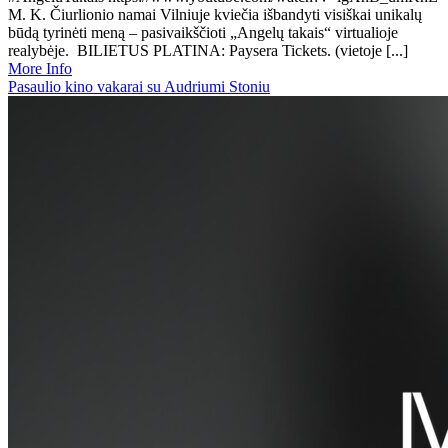
M. K. Čiurlionio namai Vilniuje kviečia išbandyti visiškai unikalų
būdą tyrinėti meną – pasivaikščioti „Angelų takais“ virtualioje
realybėje. BILIETUS PLATINA: Paysera Tickets. (vietoje [...]
More Info
Pasaulio kino vakarai su Audriumi Stoniu