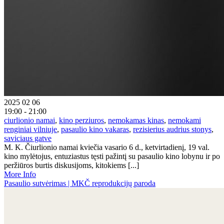
2025 02 06
19:00 - 21:00
ciurlionio namai
,
kino perziuros
,
nemokamas kinas
,
nemokami
renginiai vilniuje
,
pasaulio kino vakaras
,
rezisierius audrius stonys
,
saviciaus gatve
M. K. Čiurlionio namai kviečia vasario 6 d., ketvirtadienį, 19 val.
kino mylėtojus, entuziastus tęsti pažintį su pasaulio kino lobynu ir po
peržiūros burtis diskusijoms, kitokiems [...]
More Info
Pasaulio sutvėrimas | MKČ reprodukcijų paroda