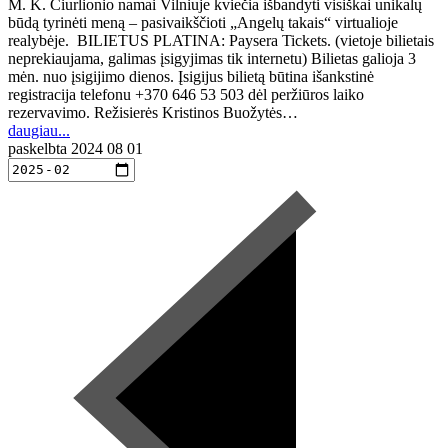
M. K. Čiurlionio namai Vilniuje kviečia išbandyti visiškai unikalų
būdą tyrinėti meną – pasivaikščioti „Angelų takais“ virtualioje
realybėje. BILIETUS PLATINA: Paysera Tickets. (vietoje bilietais
neprekiaujama, galimas įsigyjimas tik internetu) Bilietas galioja 3
mėn. nuo įsigijimo dienos. Įsigijus bilietą būtina išankstinė
registracija telefonu +370 646 53 503 dėl peržiūros laiko
rezervavimo. Režisierės Kristinos Buožytės…
daugiau...
paskelbta
2024 08 01