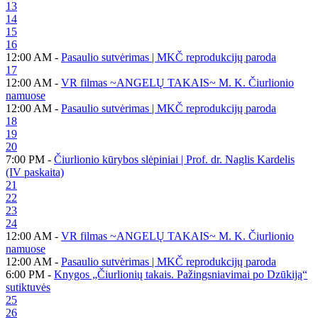
13
14
15
16
12:00 AM -
Pasaulio sutvėrimas | MKČ reprodukcijų paroda
17
12:00 AM -
VR filmas ~ANGELŲ TAKAIS~ M. K. Čiurlionio
namuose
12:00 AM -
Pasaulio sutvėrimas | MKČ reprodukcijų paroda
18
19
20
7:00 PM -
Čiurlionio kūrybos slėpiniai | Prof. dr. Naglis Kardelis
(IV paskaita)
21
22
23
24
12:00 AM -
VR filmas ~ANGELŲ TAKAIS~ M. K. Čiurlionio
namuose
12:00 AM -
Pasaulio sutvėrimas | MKČ reprodukcijų paroda
6:00 PM -
Knygos „Čiurlionių takais. Pažingsniavimai po Dzūkiją“
sutiktuvės
25
26