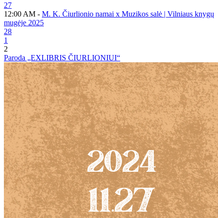
27
12:00 AM -
M. K. Čiurlionio namai x Muzikos salė | Vilniaus knygų
mugėje 2025
28
1
2
Paroda „EXLIBRIS ČIURLIONIUI“