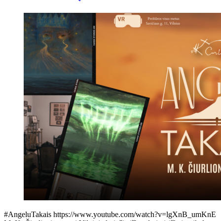
#AngeluTakais https://www.youtube.com/watch?v=lgXnB_umKnE