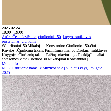
2025 02 24
18:00 - 19:00
Aušra Česnulevičiene
,
ciurlioniui 150
,
knygos sutiktuves
,
pristatymas. ciurlionis
#Ciurlioniui150 Mikalojaus Konstantino Čiurlionio 150-čiui
Knygos „Čiurlionių takais. Pažingsniavimai po Dzūkiją“ sutiktuvės
Knygoje „Čiurlionių takais. Pažingsniavimai po Dzūkiją“ detaliai
aprašomos vietos, sietinos su Mikalojumi Konstantinu [...]
More Info
M. K. Čiurlionio namai x Muzikos salė | Vilniaus knygų mugėje
2025