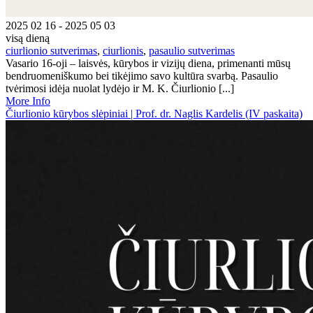
2025 02 16 - 2025 05 03
visą dieną
ciurlionio sutverimas
,
ciurlionis
,
pasaulio sutverimas
Vasario 16-oji – laisvės, kūrybos ir vizijų diena, primenanti mūsų
bendruomeniškumo bei tikėjimo savo kultūra svarbą. Pasaulio
tvėrimosi idėja nuolat lydėjo ir M. K. Čiurlionio [...]
More Info
Čiurlionio kūrybos slėpiniai | Prof. dr. Naglis Kardelis (IV paskaita)