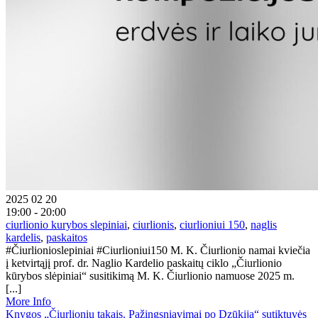
2025 02 20
19:00 - 20:00
ciurlionio kurybos slepiniai
,
ciurlionis
,
ciurlioniui 150
,
naglis
kardelis
,
paskaitos
#Čiurlionioslepiniai #Ciurlioniui150 M. K. Čiurlionio namai kviečia
į ketvirtąjį prof. dr. Naglio Kardelio paskaitų ciklo „Čiurlionio
kūrybos slėpiniai“ susitikimą M. K. Čiurlionio namuose 2025 m.
[...]
More Info
Knygos „Čiurlionių takais. Pažingsniavimai po Dzūkiją“ sutiktuvės