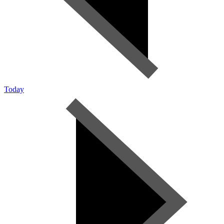
Today