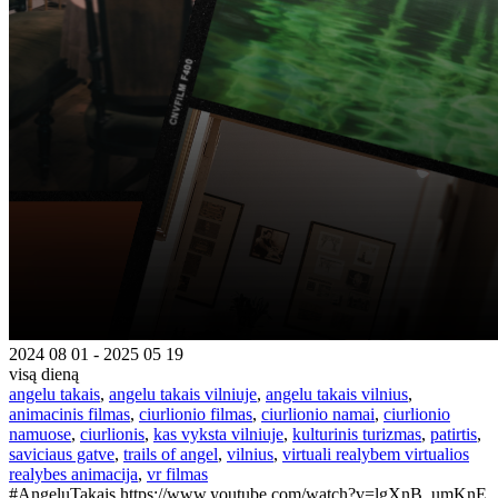
2024 08 01 - 2025 05 19
visą dieną
angelu takais
,
angelu takais vilniuje
,
angelu takais vilnius
,
animacinis filmas
,
ciurlionio filmas
,
ciurlionio namai
,
ciurlionio
namuose
,
ciurlionis
,
kas vyksta vilniuje
,
kulturinis turizmas
,
patirtis
,
saviciaus gatve
,
trails of angel
,
vilnius
,
virtuali realybem virtualios
realybes animacija
,
vr filmas
#AngeluTakais https://www.youtube.com/watch?v=lgXnB_umKnE