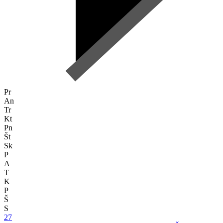
Pr
An
Tr
Kt
Pn
Št
Sk
P
A
T
K
P
Š
S
27