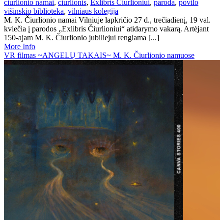
ciurlionio namai
,
ciurlionis
,
Exlibris Čiurlioniui
,
paroda
,
povilo
višinskio biblioteka
,
vilniaus kolegija
M. K. Čiurlionio namai Vilniuje lapkričio 27 d., trečiadienį, 19 val.
kviečia į parodos „Exlibris Čiurlioniui“ atidarymo vakarą. Artėjant
150-ajam M. K. Čiurlionio jubiliejui rengiama [...]
More Info
VR filmas ~ANGELŲ TAKAIS~ M. K. Čiurlionio namuose