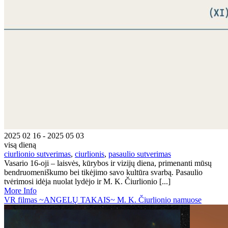
2025 02 16 - 2025 05 03
visą dieną
ciurlionio sutverimas
,
ciurlionis
,
pasaulio sutverimas
Vasario 16-oji – laisvės, kūrybos ir vizijų diena, primenanti mūsų
bendruomeniškumo bei tikėjimo savo kultūra svarbą. Pasaulio
tvėrimosi idėja nuolat lydėjo ir M. K. Čiurlionio [...]
More Info
VR filmas ~ANGELŲ TAKAIS~ M. K. Čiurlionio namuose