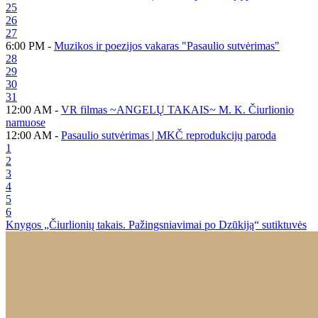
25
26
27
6:00 PM -
Muzikos ir poezijos vakaras "Pasaulio sutvėrimas"
28
29
30
31
12:00 AM -
VR filmas ~ANGELŲ TAKAIS~ M. K. Čiurlionio
namuose
12:00 AM -
Pasaulio sutvėrimas | MKČ reprodukcijų paroda
1
2
3
4
5
6
Knygos „Čiurlionių takais. Pažingsniavimai po Dzūkiją“ sutiktuvės