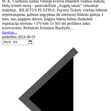
M. K. Čiurlionio namai Vilniuje kviečia išbandyti visiškai unikalų
būdą tyrinėti meną – pasivaikščioti „Angelų takais“ virtualioje
realybėje. BILIETUS PLATINA: Paysera Tickets. (vietoje bilietais
neprekiaujama, galimas įsigyjimas tik internetu) Bilietas galioja 3
mėn. nuo įsigijimo dienos. Įsigijus bilietą būtina išankstinė
registracija telefonu +370 646 53 503 dėl peržiūros laiko
rezervavimo. Režisierės Kristinos Buožytės…
daugiau...
paskelbta
2024 08 01