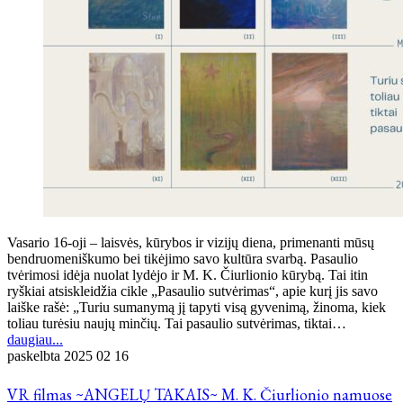
Vasario 16-oji – laisvės, kūrybos ir vizijų diena, primenanti mūsų
bendruomeniškumo bei tikėjimo savo kultūra svarbą. Pasaulio
tvėrimosi idėja nuolat lydėjo ir M. K. Čiurlionio kūrybą. Tai itin
ryškiai atsiskleidžia cikle „Pasaulio sutvėrimas“, apie kurį jis savo
laiške rašė: „Turiu sumanymą jį tapyti visą gyvenimą, žinoma, kiek
toliau turėsiu naujų minčių. Tai pasaulio sutvėrimas, tiktai…
daugiau...
paskelbta
2025 02 16
VR filmas ~ANGELŲ TAKAIS~ M. K. Čiurlionio namuose