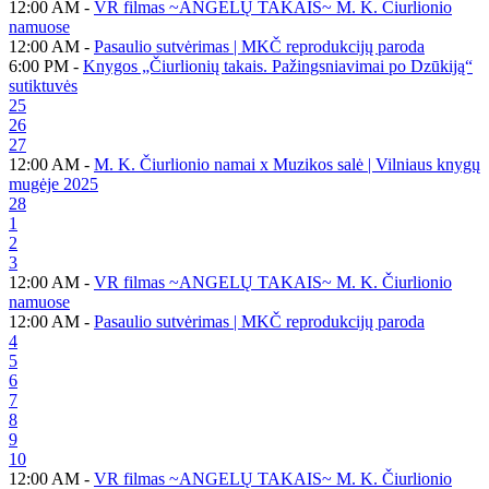
12:00 AM -
VR filmas ~ANGELŲ TAKAIS~ M. K. Čiurlionio
namuose
12:00 AM -
Pasaulio sutvėrimas | MKČ reprodukcijų paroda
6:00 PM -
Knygos „Čiurlionių takais. Pažingsniavimai po Dzūkiją“
sutiktuvės
25
26
27
12:00 AM -
M. K. Čiurlionio namai x Muzikos salė | Vilniaus knygų
mugėje 2025
28
1
2
3
12:00 AM -
VR filmas ~ANGELŲ TAKAIS~ M. K. Čiurlionio
namuose
12:00 AM -
Pasaulio sutvėrimas | MKČ reprodukcijų paroda
4
5
6
7
8
9
10
12:00 AM -
VR filmas ~ANGELŲ TAKAIS~ M. K. Čiurlionio