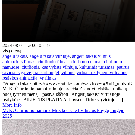
2024 08 01 - 2025 05 19
visą dieną
angelu takais
,
angelu takais vilniuje
,
angelu takais vilnius
,
animacinis filmas
,
ciurlionio filmas
,
ciurlionio namai
,
ciurlionio
namuose
,
ciurlionis
,
kas vyksta vilniuje
,
kulturinis turizmas
,
patirtis
,
saviciaus gatve
,
trails of angel
,
vilnius
,
virtuali realybem virtualios
realybes animacija
,
vr filmas
#AngeluTakais https://www.youtube.com/watch?v=lgXnB_umKnE
M. K. Čiurlionio namai Vilniuje kviečia išbandyti visiškai unikalų
būdą tyrinėti meną – pasivaikščioti „Angelų takais“ virtualioje
realybėje. BILIETUS PLATINA: Paysera Tickets. (vietoje [...]
More Info
M. K. Čiurlionio namai x Muzikos salė | Vilniaus knygų mugėje
2025