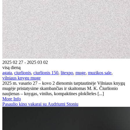
2025 02 27 - 2025 03 02
visą dieną
agata
,
ciurlionis
,
ciurlionis 150
,
litexpo
,
muge
,
muzikos sale
,
vilniaus knygu muge
2025 m. vasario 27 – kovo 2 dienomis tarptautinėje Vilniaus knygų
mugėje pristatysime skambančias ir skaitomas M. K. Čiurlionio
naujienas – knygas, vinilus, kompaktines plokšteles [...]
More Info
Pasaulio kino vakarai su Audriumi Stoniu