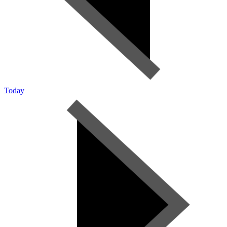
Today