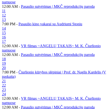
namuose
12:00 AM -
Pasaulio sutvėrimas | MKČ reprodukcijų paroda
11
12
13
7:00 PM -
Pasaulio kino vakarai su Audriumi Stoniu
14
15
16
17
12:00 AM -
VR filmas ~ANGELŲ TAKAIS~ M. K. Čiurlionio
namuose
12:00 AM -
Pasaulio sutvėrimas | MKČ reprodukcijų paroda
18
19
20
7:00 PM -
Čiurlionio kūrybos slėpiniai | Prof. dr. Naglis Kardelis (V
paskaita)
21
22
23
24
12:00 AM -
VR filmas ~ANGELŲ TAKAIS~ M. K. Čiurlionio
namuose
12:00 AM -
Pasaulio sutvėrimas | MKČ reprodukcijų paroda