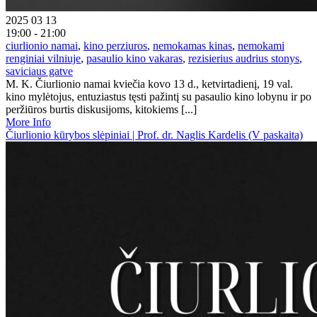
2025 03 13
19:00 - 21:00
ciurlionio namai
,
kino perziuros
,
nemokamas kinas
,
nemokami
renginiai vilniuje
,
pasaulio kino vakaras
,
rezisierius audrius stonys
,
saviciaus gatve
M. K. Čiurlionio namai kviečia kovo 13 d., ketvirtadienį, 19 val.
kino mylėtojus, entuziastus tęsti pažintį su pasaulio kino lobynu ir po
peržiūros burtis diskusijoms, kitokiems [...]
More Info
Čiurlionio kūrybos slėpiniai | Prof. dr. Naglis Kardelis (V paskaita)