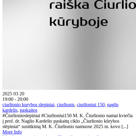
2025 03 20
19:00 - 20:00
ciurlionio kurybos slepiniai
,
ciurlionis
,
ciurlioniui 150
,
naglis
kardelis
,
paskaitos
#Čiurlionioslepiniai #Ciurlioniui150 M. K. Čiurlionio namai kviečia
į prof. dr. Naglio Kardelio paskaitų ciklo „Čiurlionio kūrybos
slėpiniai“ susitikimą M. K. Čiurlionio namuose 2025 m. kovo [...]
More Info