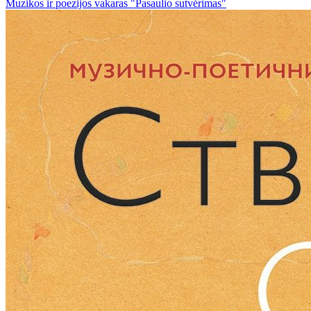
Muzikos ir poezijos vakaras "Pasaulio sutvėrimas"