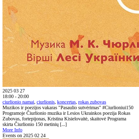
2025 03 27
18:00 - 20:00
ciurlionio namai
,
ciurlionis
,
koncertas
,
rokas zubovas
Muzikos ir poezijos vakaras "Pasaulio sutvėrimas" #Ciurlioniui150
Programoje Čiurlionio muzika ir Lesios Ukrainkos poezija Rokas
Zubovas, fortepijonas, Kristina Kisielovaitė, skaitovė Programa
skirta Čiurlionio 150 metinių [...]
More Info
Events on 2025 02 24