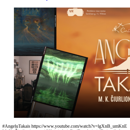
#AngeluTakais https://www.youtube.com/watch?v=lgXnB_umKnE