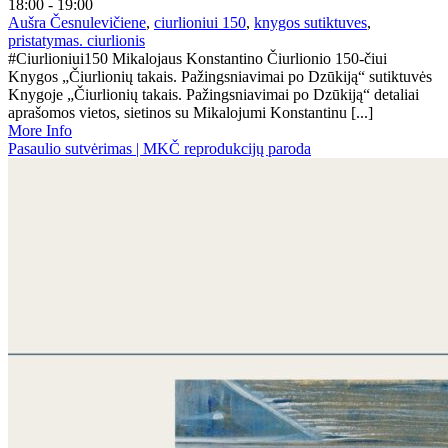
18:00 - 19:00
Aušra Česnulevičiene
,
ciurlioniui 150
,
knygos sutiktuves
,
pristatymas. ciurlionis
#Ciurlioniui150 Mikalojaus Konstantino Čiurlionio 150-čiui
Knygos „Čiurlionių takais. Pažingsniavimai po Dzūkiją“ sutiktuvės
Knygoje „Čiurlionių takais. Pažingsniavimai po Dzūkiją“ detaliai
aprašomos vietos, sietinos su Mikalojumi Konstantinu [...]
More Info
Pasaulio sutvėrimas | MKČ reprodukcijų paroda