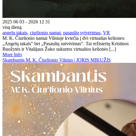
2025 06 03 - 2026 12 31
visą dieną
angelu takais
,
ciurlionio namai
,
pasaulių sytvėrimas
,
VR
M. K. Čiurlionio namai Vilniuje kviečia į dvi virtualias keliones:
„Angelų takais“ bei „Pasaulių sutvėrimas“. Tai režisierių Kristinos
Buožytės ir Vitalijaus Žuko sukurtos virtualios kelionės [...]
More Info
Skambantis M. K. Čiurlionio Vilnius | JORIS MIKUŽIS