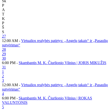
Sk
P
A
T
K
P
Š
S
27
12:00 AM -
Virtualios realybės patirtys: „Angelų takais“ ir „Pasaulių
sutvėrimas“
28
29
30
6:00 PM -
Skambantis M. K. Čiurlionio Vilnius | JORIS MIKUŽIS
31
1
2
3
12:00 AM -
Virtualios realybės patirtys: „Angelų takais“ ir „Pasaulių
sutvėrimas“
4
6:00 PM -
Skambantis M. K. Čiurlionio Vilnius | ROKAS
VALUNTONIS
5