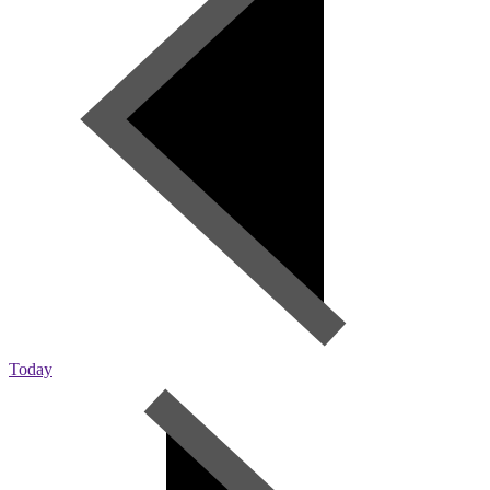
Today