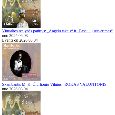
Virtualios realybės patirtys: „Angelų takais“ ir „Pasaulių sutvėrimas“
nuo 2025 06 03
Events on 2026 08 04
Skambantis M. K. Čiurlionio Vilnius | ROKAS VALUNTONIS
nuo 2026 08 04