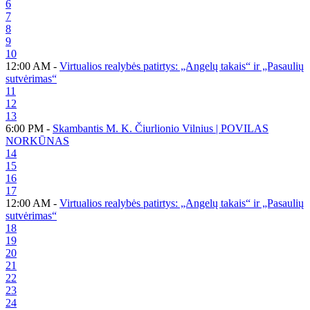
6
7
8
9
10
12:00 AM -
Virtualios realybės patirtys: „Angelų takais“ ir „Pasaulių
sutvėrimas“
11
12
13
6:00 PM -
Skambantis M. K. Čiurlionio Vilnius | POVILAS
NORKŪNAS
14
15
16
17
12:00 AM -
Virtualios realybės patirtys: „Angelų takais“ ir „Pasaulių
sutvėrimas“
18
19
20
21
22
23
24