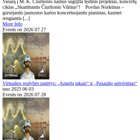
Vasarą į M. K. Čiurlionio namus sugrįžta tęstinis projektas, koncertų
ciklas „Skambantis Čiurlionio Vilnius“! Povilas Norkūnas –
garsėjantis jaunosios kartos koncertuojantis pianistas, kasmet
rengiantis [...]
More Info
Events on 2026 07 27
Virtualios realybės patirtys: „Angelų takais“ ir „Pasaulių sutvėrimas“
nuo 2025 06 03
Events on 2026 07 28