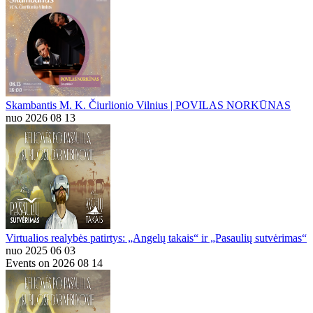
Skambantis M. K. Čiurlionio Vilnius | POVILAS NORKŪNAS
nuo 2026 08 13
Virtualios realybės patirtys: „Angelų takais“ ir „Pasaulių sutvėrimas“
nuo 2025 06 03
Events on 2026 08 14