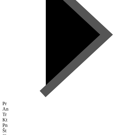
Pr
An
Tr
Kt
Pn
Št