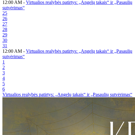
12:00 AM -
Virtualios realybės patirtys: „Angelų takais“ ir „Pasaulių
sutvėrimas“
25
26
27
28
29
30
31
12:00 AM -
Virtualios realybės patirtys: „Angelų takais“ ir „Pasaulių
sutvėrimas“
1
2
3
4
5
6
Virtualios realybės patirtys: „Angelų takais“ ir „Pasaulių sutvėrimas“