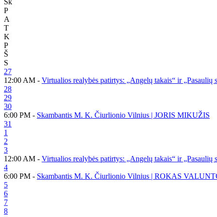
Sk
P
A
T
K
P
Š
S
27
12:00 AM -
Virtualios realybės patirtys: „Angelų takais“ ir „Pasaulių
28
29
30
6:00 PM -
Skambantis M. K. Čiurlionio Vilnius | JORIS MIKUŽIS
31
1
2
3
12:00 AM -
Virtualios realybės patirtys: „Angelų takais“ ir „Pasaulių
4
6:00 PM -
Skambantis M. K. Čiurlionio Vilnius | ROKAS VALUN
5
6
7
8