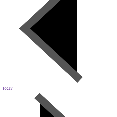
Today