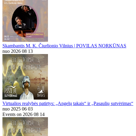
Skambantis M. K. Čiurlionio Vilnius | POVILAS NORKŪNAS
nuo 2026 08 13
Virtualios realybės patirtys: „Angelų takais“ ir „Pasaulių sutvėrimas“
nuo 2025 06 03
Events on 2026 08 14