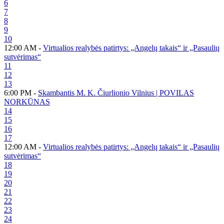
6
7
8
9
10
12:00 AM -
Virtualios realybės patirtys: „Angelų takais“ ir „Pasaulių
sutvėrimas“
11
12
13
6:00 PM -
Skambantis M. K. Čiurlionio Vilnius | POVILAS
NORKŪNAS
14
15
16
17
12:00 AM -
Virtualios realybės patirtys: „Angelų takais“ ir „Pasaulių
sutvėrimas“
18
19
20
21
22
23
24