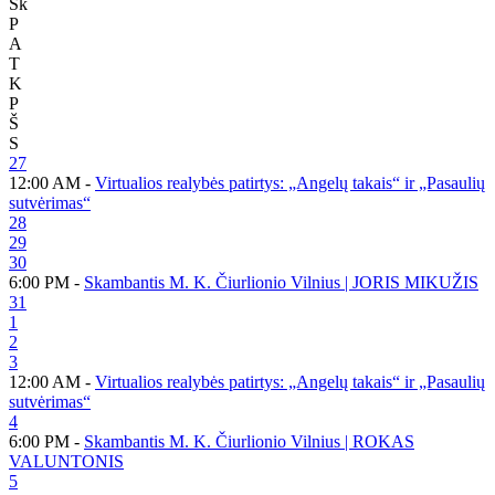
Sk
P
A
T
K
P
Š
S
27
12:00 AM -
Virtualios realybės patirtys: „Angelų takais“ ir „Pasaulių
sutvėrimas“
28
29
30
6:00 PM -
Skambantis M. K. Čiurlionio Vilnius | JORIS MIKUŽIS
31
1
2
3
12:00 AM -
Virtualios realybės patirtys: „Angelų takais“ ir „Pasaulių
sutvėrimas“
4
6:00 PM -
Skambantis M. K. Čiurlionio Vilnius | ROKAS
VALUNTONIS
5