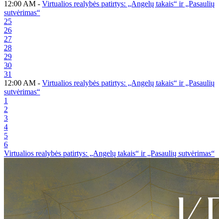
12:00 AM -
Virtualios realybės patirtys: „Angelų takais“ ir „Pasaulių
sutvėrimas“
25
26
27
28
29
30
31
12:00 AM -
Virtualios realybės patirtys: „Angelų takais“ ir „Pasaulių
sutvėrimas“
1
2
3
4
5
6
Virtualios realybės patirtys: „Angelų takais“ ir „Pasaulių sutvėrimas“