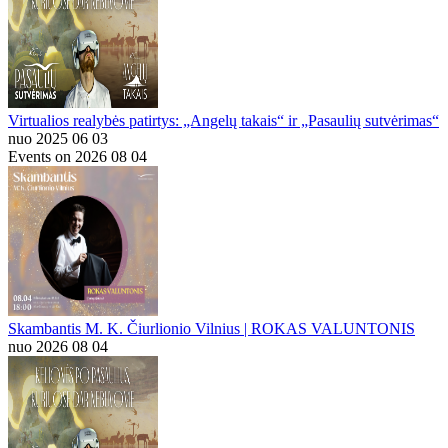
Virtualios realybės patirtys: „Angelų takais“ ir „Pasaulių sutvėrimas“
nuo 2025 06 03
Events on 2026 08 04
Skambantis M. K. Čiurlionio Vilnius | ROKAS VALUNTONIS
nuo 2026 08 04