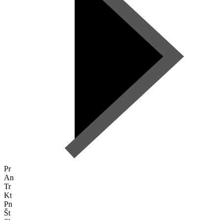
Pr
An
Tr
Kt
Pn
Št