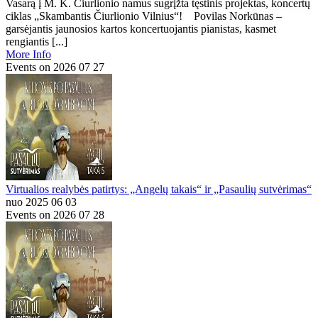
Vasarą į M. K. Čiurlionio namus sugrįžta tęstinis projektas, koncertų
ciklas „Skambantis Čiurlionio Vilnius“! Povilas Norkūnas –
garsėjantis jaunosios kartos koncertuojantis pianistas, kasmet
rengiantis [...]
More Info
Events on 2026 07 27
Virtualios realybės patirtys: „Angelų takais“ ir „Pasaulių sutvėrimas“
nuo 2025 06 03
Events on 2026 07 28