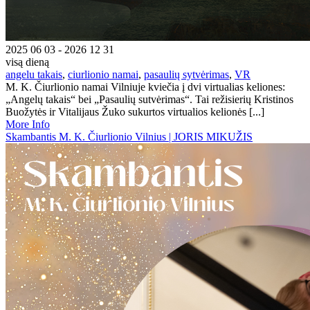
2025 06 03 - 2026 12 31
visą dieną
angelu takais
,
ciurlionio namai
,
pasaulių sytvėrimas
,
VR
M. K. Čiurlionio namai Vilniuje kviečia į dvi virtualias keliones:
„Angelų takais“ bei „Pasaulių sutvėrimas“. Tai režisierių Kristinos
Buožytės ir Vitalijaus Žuko sukurtos virtualios kelionės [...]
More Info
Skambantis M. K. Čiurlionio Vilnius | JORIS MIKUŽIS