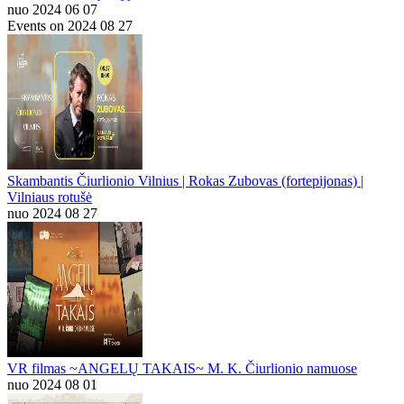
nuo 2024 06 07
Events on 2024 08 27
Skambantis Čiurlionio Vilnius | Rokas Zubovas (fortepijonas) |
Vilniaus rotušė
nuo 2024 08 27
VR filmas ~ANGELŲ TAKAIS~ M. K. Čiurlionio namuose
nuo 2024 08 01