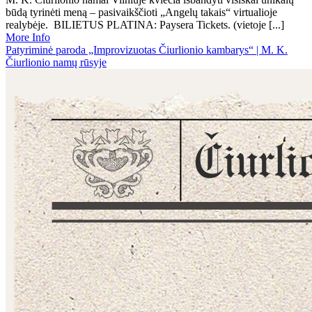
būdą tyrinėti meną – pasivaikščioti „Angelų takais“ virtualioje
realybėje. BILIETUS PLATINA: Paysera Tickets. (vietoje [...]
More Info
Patyriminė paroda „Improvizuotas Čiurlionio kambarys“ | M. K.
Čiurlionio namų rūsyje