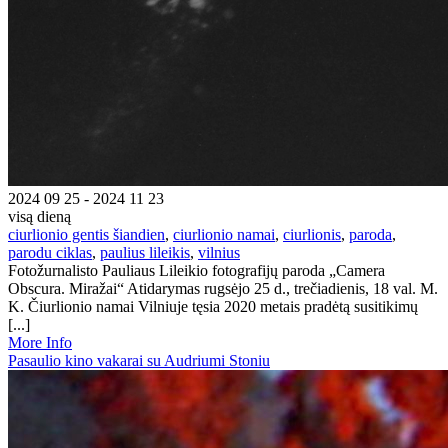
2024 09 25 - 2024 11 23
visą dieną
ciurlionio gentis šiandien
,
ciurlionio namai
,
ciurlionis
,
paroda
,
parodu ciklas
,
paulius lileikis
,
vilnius
Fotožurnalisto Pauliaus Lileikio fotografijų paroda „Camera
Obscura. Miražai“ Atidarymas rugsėjo 25 d., trečiadienis, 18 val. M.
K. Čiurlionio namai Vilniuje tęsia 2020 metais pradėtą susitikimų
[...]
More Info
Pasaulio kino vakarai su Audriumi Stoniu