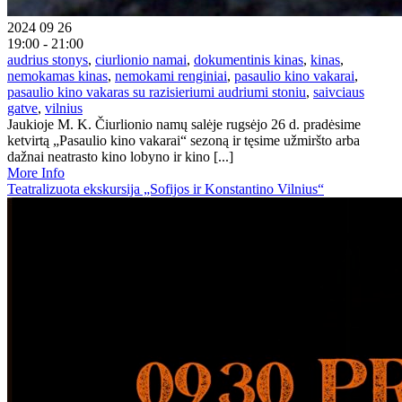
2024 09 26
19:00 - 21:00
audrius stonys
,
ciurlionio namai
,
dokumentinis kinas
,
kinas
,
nemokamas kinas
,
nemokami renginiai
,
pasaulio kino vakarai
,
pasaulio kino vakaras su razisieriumi audriumi stoniu
,
saivciaus
gatve
,
vilnius
Jaukioje M. K. Čiurlionio namų salėje rugsėjo 26 d. pradėsime
ketvirtą „Pasaulio kino vakarai“ sezoną ir tęsime užmiršto arba
dažnai neatrasto kino lobyno ir kino [...]
More Info
Teatralizuota ekskursija „Sofijos ir Konstantino Vilnius“