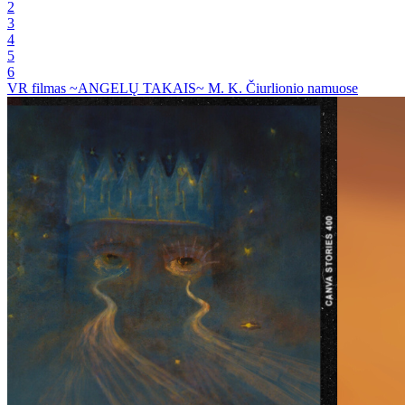
2
3
4
5
6
VR filmas ~ANGELŲ TAKAIS~ M. K. Čiurlionio namuose