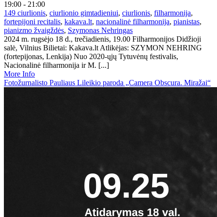
19:00 - 21:00
149 ciurlionis
,
ciurlionio gimtadieniui
,
ciurlionis
,
filharmonija
,
fortepijoni recitalis
,
kakava.lt
,
nacionalinė filharmonija
,
pianistas
,
pianizmo žvaigždės
,
Szymonas Nehringas
2024 m. rugsėjo 18 d., trečiadienis, 19.00 Filharmonijos Didžioji
salė, Vilnius Bilietai: Kakava.lt Atlikėjas: SZYMON NEHRING
(fortepijonas, Lenkija) Nuo 2020-ųjų Tytuvėnų festivalis,
Nacionalinė filharmonija ir M. [...]
More Info
Fotožurnalisto Pauliaus Lileikio paroda „Camera Obscura. Miražai“