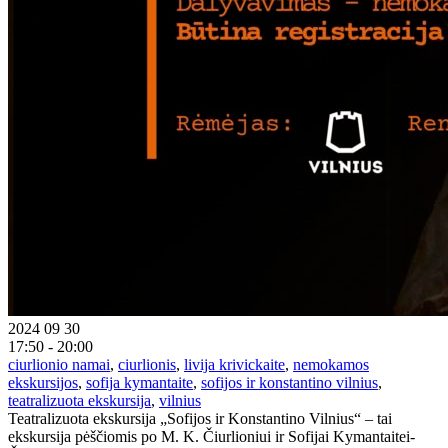
2024 09 30
17:50 - 20:00
ciurlionio namai
,
ciurlionis
,
livija krivickaite
,
nemokamos
ekskursijos
,
sofija kymantaite
,
sofijos ir konstantino vilnius
,
teatralizuota ekskursija
,
vilnius
Teatralizuota ekskursija „Sofijos ir Konstantino Vilnius“ – tai
ekskursija pėščiomis po M. K. Čiurlioniui ir Sofijai Kymantaitei-