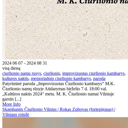
2024 06 07 - 2024 08 31
visą dieną
ciurlionio namu rusys
,
ciurlionis
,
improvizuotas ciurlionio kambarys
,
kulturos naktis
,
memorialinis ciurlionio kambarys
,
paroda
Patyriminė paroda „Improvizuotas Čiurlionio kambarys“ M.K.
Čiurlionio namų rūsyje Atidarymas birželio 7 d. 18:00 val.
„Kultūros naktis 2024“ metu. M. K. Čiurlionio namai Vilniuje
garsūs [...]
More Info
Skambantis Čiurlionio Vilnius | Rokas Zubovas (fortepijonas) |
Vilniaus rotušė