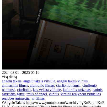
2024 08 01 - 2025 05 19
visą dieną
angelu takais
,
angelu takais vilniuje
,
angelu takais vilnius
,
animacinis filmas
,
ciurlionio filmas
,
ciurlionio namai
,
ciurlionio
namuose
,
ciurlionis
,
kas vyksta vilniuje
,
kulturinis turizmas
,
patirtis
,
saviciaus gatve
,
trails of angel
,
vilnius
,
virtuali realybem virtualios
realybes animacija
,
vr filmas
#AngeluTakais https://www.youtube.com/watch?v=lgXnB_umKnE
M. K. Čiurlionio namai Vilniuje kviečia išbandyti visiškai unikalų