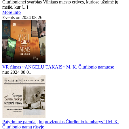
Čiurlionienei svarbias Vilniaus miesto erdves, kuriose užgimė jų
meilė, kur [...]
More Info
Events on 2024 08 26
VR filmas ~ANGELŲ TAKAIS~ M. K. Čiurlionio namuose
nuo 2024 08 01
Patyriminė paroda „Improvizuotas Čiurlionio kambarys“ | M. K.
Čiurlionio namų rūsyje