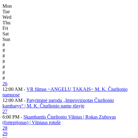
Mon
Tue
Wed
Thu
Fri
Sat
Sun
#
#
#
#
#
#
#
26
12:00 AM -
VR filmas ~ANGELŲ TAKAIS~ M. K. Čiurlionio
namuose
12:00 AM -
Patyriminė paroda „Improvizuotas Čiurlionio
kambarys“ | M. K. Čiurlionio namų rūsyje
27
6:00 PM -
Skambantis Čiurlionio Vilnius | Rokas Zubovas
(fortepijonas) | Vilniaus rotušė
28
29