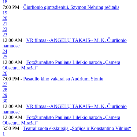
18
7:00 PM -
Čiurlionio gimtadieniui. Szymon Nehring rečitalis
19
20
21
22
23
12:00 AM -
VR filmas ~ANGELŲ TAKAIS~ M. K. Čiurlionio
namuose
24
25
12:00 AM -
Fotožurnalisto Pauliaus Lileikio paroda „Camera
Obscura. Miražai“
26
7:00 PM -
Pasaulio kino vakarai su Audriumi Stoniu
27
28
29
30
12:00 AM -
VR filmas ~ANGELŲ TAKAIS~ M. K. Čiurlionio
namuose
12:00 AM -
Fotožurnalisto Pauliaus Lileikio paroda „Camera
Obscura. Miražai“
5:50 PM -
Teatralizuota ekskursija „Sofijos ir Konstantino Vilnius“
1