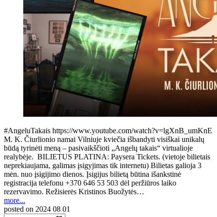
#AngeluTakais https://www.youtube.com/watch?v=lgXnB_umKnE
M. K. Čiurlionio namai Vilniuje kviečia išbandyti visiškai unikalų
būdą tyrinėti meną – pasivaikščioti „Angelų takais“ virtualioje
realybėje. BILIETUS PLATINA: Paysera Tickets. (vietoje bilietais
neprekiaujama, galimas įsigyjimas tik internetu) Bilietas galioja 3
mėn. nuo įsigijimo dienos. Įsigijus bilietą būtina išankstinė
registracija telefonu +370 646 53 503 dėl peržiūros laiko
rezervavimo. Režisierės Kristinos Buožytės…
more...
posted on
2024 08 01