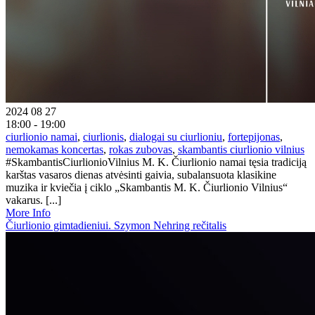
2024 08 27
18:00 - 19:00
ciurlionio namai
,
ciurlionis
,
dialogai su ciurlioniu
,
fortepijonas
,
nemokamas koncertas
,
rokas zubovas
,
skambantis ciurlionio vilnius
#SkambantisCiurlionioVilnius M. K. Čiurlionio namai tęsia tradiciją
karštas vasaros dienas atvėsinti gaivia, subalansuota klasikine
muzika ir kviečia į ciklo „Skambantis M. K. Čiurlionio Vilnius“
vakarus. [...]
More Info
Čiurlionio gimtadieniui. Szymon Nehring rečitalis