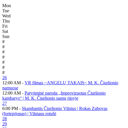
Mon
Tue
Wed
Thu
Fri
Sat
Sun
#
#
#
#
#
#
#
26
12:00 AM -
VR filmas ~ANGELŲ TAKAIS~ M. K. Čiurlionio
namuose
12:00 AM -
Patyriminė paroda „Improvizuotas Čiurlionio
kambarys“ | M. K. Čiurlionio namų rūsyje
27
6:00 PM -
Skambantis Čiurlionio Vilnius | Rokas Zubovas
(fortepijonas) | Vilniaus rotušė
28
29