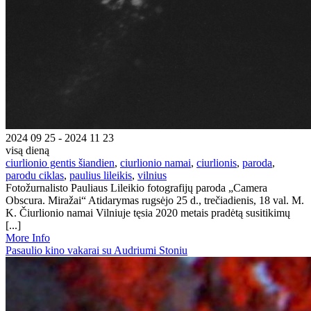
2024 09 25 - 2024 11 23
visą dieną
ciurlionio gentis šiandien
,
ciurlionio namai
,
ciurlionis
,
paroda
,
parodu ciklas
,
paulius lileikis
,
vilnius
Fotožurnalisto Pauliaus Lileikio fotografijų paroda „Camera
Obscura. Miražai“ Atidarymas rugsėjo 25 d., trečiadienis, 18 val. M.
K. Čiurlionio namai Vilniuje tęsia 2020 metais pradėtą susitikimų
[...]
More Info
Pasaulio kino vakarai su Audriumi Stoniu