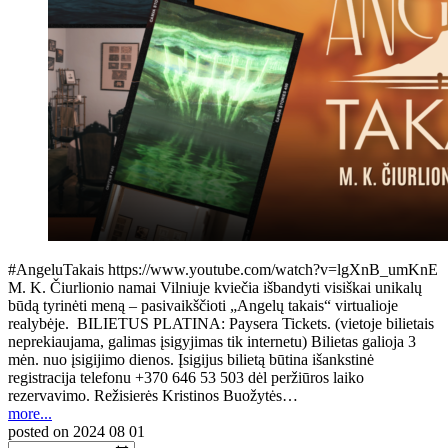
#AngeluTakais https://www.youtube.com/watch?v=lgXnB_umKnE
M. K. Čiurlionio namai Vilniuje kviečia išbandyti visiškai unikalų
būdą tyrinėti meną – pasivaikščioti „Angelų takais“ virtualioje
realybėje. BILIETUS PLATINA: Paysera Tickets. (vietoje bilietais
neprekiaujama, galimas įsigyjimas tik internetu) Bilietas galioja 3
mėn. nuo įsigijimo dienos. Įsigijus bilietą būtina išankstinė
registracija telefonu +370 646 53 503 dėl peržiūros laiko
rezervavimo. Režisierės Kristinos Buožytės…
more...
posted on
2024 08 01