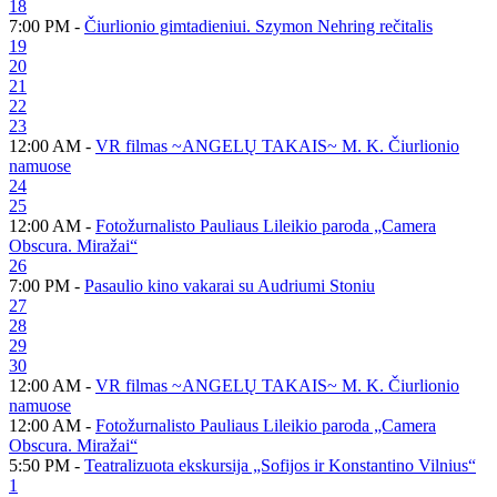
18
7:00 PM -
Čiurlionio gimtadieniui. Szymon Nehring rečitalis
19
20
21
22
23
12:00 AM -
VR filmas ~ANGELŲ TAKAIS~ M. K. Čiurlionio
namuose
24
25
12:00 AM -
Fotožurnalisto Pauliaus Lileikio paroda „Camera
Obscura. Miražai“
26
7:00 PM -
Pasaulio kino vakarai su Audriumi Stoniu
27
28
29
30
12:00 AM -
VR filmas ~ANGELŲ TAKAIS~ M. K. Čiurlionio
namuose
12:00 AM -
Fotožurnalisto Pauliaus Lileikio paroda „Camera
Obscura. Miražai“
5:50 PM -
Teatralizuota ekskursija „Sofijos ir Konstantino Vilnius“
1