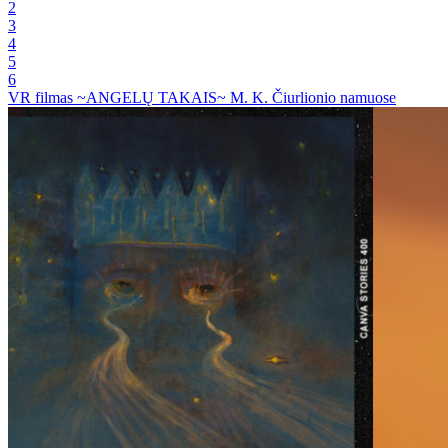
2
3
4
5
6
VR filmas ~ANGELŲ TAKAIS~ M. K. Čiurlionio namuose