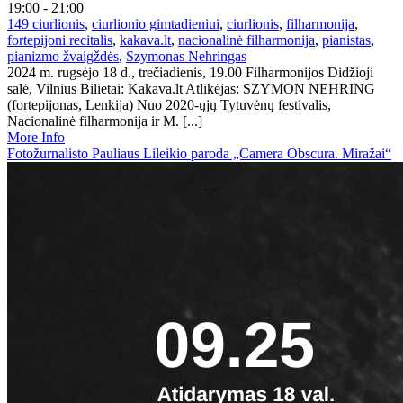
19:00 - 21:00
149 ciurlionis
,
ciurlionio gimtadieniui
,
ciurlionis
,
filharmonija
,
fortepijoni recitalis
,
kakava.lt
,
nacionalinė filharmonija
,
pianistas
,
pianizmo žvaigždės
,
Szymonas Nehringas
2024 m. rugsėjo 18 d., trečiadienis, 19.00 Filharmonijos Didžioji
salė, Vilnius Bilietai: Kakava.lt Atlikėjas: SZYMON NEHRING
(fortepijonas, Lenkija) Nuo 2020-ųjų Tytuvėnų festivalis,
Nacionalinė filharmonija ir M. [...]
More Info
Fotožurnalisto Pauliaus Lileikio paroda „Camera Obscura. Miražai“