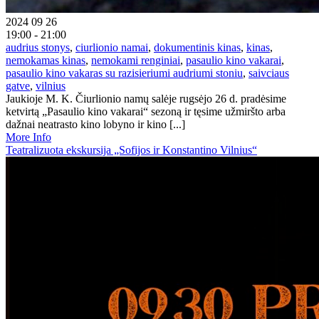
2024 09 26
19:00 - 21:00
audrius stonys
,
ciurlionio namai
,
dokumentinis kinas
,
kinas
,
nemokamas kinas
,
nemokami renginiai
,
pasaulio kino vakarai
,
pasaulio kino vakaras su razisieriumi audriumi stoniu
,
saivciaus
gatve
,
vilnius
Jaukioje M. K. Čiurlionio namų salėje rugsėjo 26 d. pradėsime
ketvirtą „Pasaulio kino vakarai“ sezoną ir tęsime užmiršto arba
dažnai neatrasto kino lobyno ir kino [...]
More Info
Teatralizuota ekskursija „Sofijos ir Konstantino Vilnius“