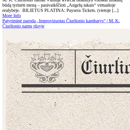
būdą tyrinėti meną – pasivaikščioti „Angelų takais“ virtualioje
realybėje. BILIETUS PLATINA: Paysera Tickets. (vietoje [...]
More Info
Patyriminė paroda „Improvizuotas Čiurlionio kambarys“ | M. K.
Čiurlionio namų rūsyje