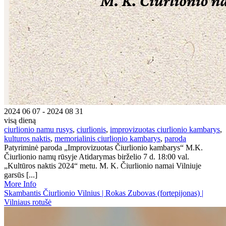
2024 06 07 - 2024 08 31
visą dieną
ciurlionio namu rusys
,
ciurlionis
,
improvizuotas ciurlionio kambarys
,
kulturos naktis
,
memorialinis ciurlionio kambarys
,
paroda
Patyriminė paroda „Improvizuotas Čiurlionio kambarys“ M.K.
Čiurlionio namų rūsyje Atidarymas birželio 7 d. 18:00 val.
„Kultūros naktis 2024“ metu. M. K. Čiurlionio namai Vilniuje
garsūs [...]
More Info
Skambantis Čiurlionio Vilnius | Rokas Zubovas (fortepijonas) |
Vilniaus rotušė