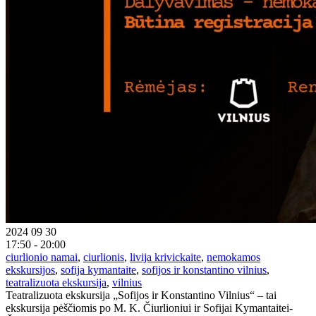
2024 09 30
17:50 - 20:00
ciurlionio namai
,
ciurlionis
,
livija krivickaite
,
nemokamos
ekskursijos
,
sofija kymantaite
,
sofijos ir konstantino vilnius
,
teatralizuota ekskursija
,
vilnius
Teatralizuota ekskursija „Sofijos ir Konstantino Vilnius“ – tai
ekskursija pėščiomis po M. K. Čiurlioniui ir Sofijai Kymantaitei-