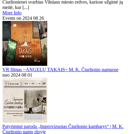
Čiurlionienei svarbias Vilniaus miesto erdves, kuriose užgimė jų
meilė, kur [...]
More Info
Events on 2024 08 26
VR filmas ~ANGELŲ TAKAIS~ M. K. Čiurlionio namuose
nuo 2024 08 01
Patyriminė paroda „Improvizuotas Čiurlionio kambarys“ | M. K.
Čiurlionio namų rūsyje