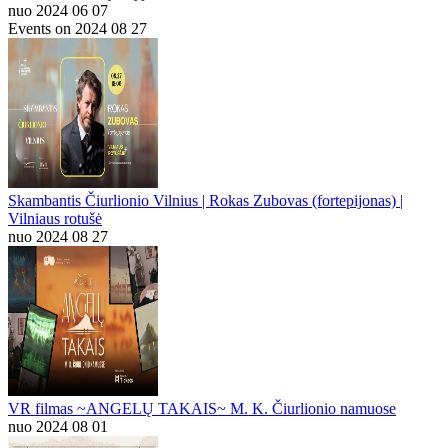
nuo 2024 06 07
Events on 2024 08 27
Skambantis Čiurlionio Vilnius | Rokas Zubovas (fortepijonas) |
Vilniaus rotušė
nuo 2024 08 27
VR filmas ~ANGELŲ TAKAIS~ M. K. Čiurlionio namuose
nuo 2024 08 01