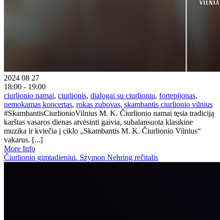
2024 08 27
18:00 - 19:00
ciurlionio namai
,
ciurlionis
,
dialogai su ciurlioniu
,
fortepijonas
,
nemokamas koncertas
,
rokas zubovas
,
skambantis ciurlionio vilnius
#SkambantisCiurlionioVilnius M. K. Čiurlionio namai tęsia tradiciją
karštas vasaros dienas atvėsinti gaivia, subalansuota klasikine
muzika ir kviečia į ciklo „Skambantis M. K. Čiurlionio Vilnius“
vakarus. [...]
More Info
Čiurlionio gimtadieniui. Szymon Nehring rečitalis