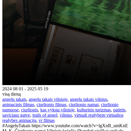
2024 08 01 - 2025 05 19
visą dieną
angelu takais
,
angelu takais vilniuje
,
angelu takais vilnius
,
animacinis filmas
,
ciurlionio filmas
,
ciurlionio namai
,
ciurlionio
namuose
,
ciurlionis
,
kas vyksta vilniuje
,
kulturinis turizmas
,
patirtis
,
saviciaus gatve
,
trails of angel
,
vilnius
,
virtuali realybem virtualios
realybes animacija
,
vr filmas
#AngeluTakais https://www.youtube.com/watch?v=lgXnB_umKnE
M. K. Čiurlionio namai Vilniuje kviečia išbandyti visiškai unikalų