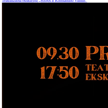
Teatralizuota ekskursija „Sofijos ir Konstantino Vilnius“