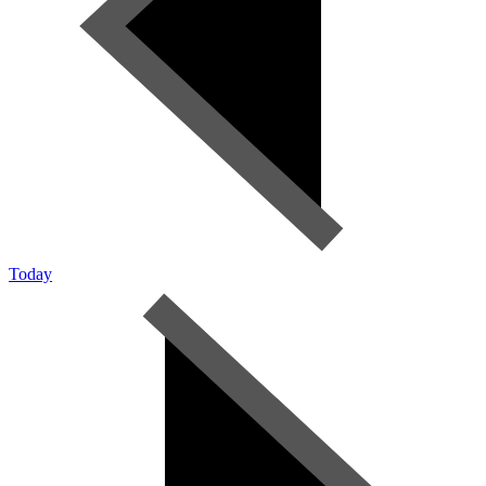
Today