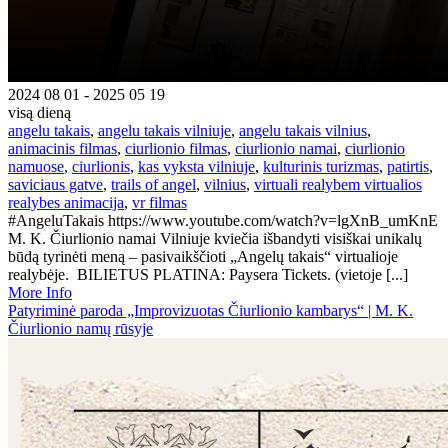
2024 08 01 - 2025 05 19
visą dieną
angelu takais
,
angelu takais vilniuje
,
angelu takais vilnius
,
animacinis filmas
,
ciurlionio filmas
,
ciurlionio namai
,
ciurlionio
namuose
,
ciurlionis
,
kas vyksta vilniuje
,
kulturinis turizmas
,
patirtis
,
saviciaus gatve
,
trails of angel
,
vilnius
,
virtuali realybem virtualios
realybes animacija
,
vr filmas
#AngeluTakais https://www.youtube.com/watch?v=lgXnB_umKnE
M. K. Čiurlionio namai Vilniuje kviečia išbandyti visiškai unikalų
būdą tyrinėti meną – pasivaikščioti „Angelų takais“ virtualioje
realybėje. BILIETUS PLATINA: Paysera Tickets. (vietoje [...]
More Info
Patyriminė paroda „Improvizuotas Čiurlionio kambarys“ | M. K.
Čiurlionio namų rūsyje