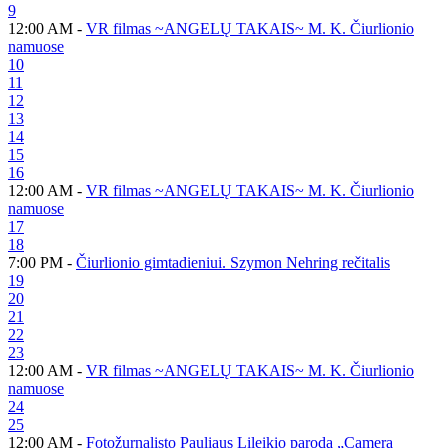
9
12:00 AM -
VR filmas ~ANGELŲ TAKAIS~ M. K. Čiurlionio
namuose
10
11
12
13
14
15
16
12:00 AM -
VR filmas ~ANGELŲ TAKAIS~ M. K. Čiurlionio
namuose
17
18
7:00 PM -
Čiurlionio gimtadieniui. Szymon Nehring rečitalis
19
20
21
22
23
12:00 AM -
VR filmas ~ANGELŲ TAKAIS~ M. K. Čiurlionio
namuose
24
25
12:00 AM -
Fotožurnalisto Pauliaus Lileikio paroda „Camera