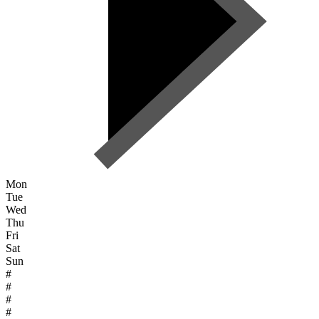
Mon
Tue
Wed
Thu
Fri
Sat
Sun
#
#
#
#