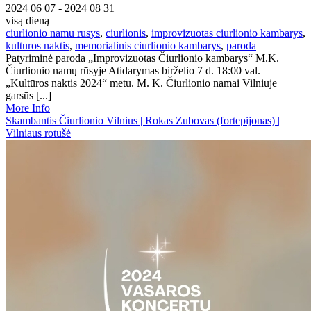
2024 06 07 - 2024 08 31
visą dieną
ciurlionio namu rusys
,
ciurlionis
,
improvizuotas ciurlionio kambarys
,
kulturos naktis
,
memorialinis ciurlionio kambarys
,
paroda
Patyriminė paroda „Improvizuotas Čiurlionio kambarys“ M.K.
Čiurlionio namų rūsyje Atidarymas birželio 7 d. 18:00 val.
„Kultūros naktis 2024“ metu. M. K. Čiurlionio namai Vilniuje
garsūs [...]
More Info
Skambantis Čiurlionio Vilnius | Rokas Zubovas (fortepijonas) |
Vilniaus rotušė