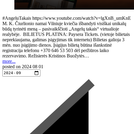
#AngeluTakais https://www.youtube.com/watch?v=lgXnB_umKnE
M. K. Čiurlionio namai Vilniuje kviečia išbandyti visiškai unikalų
būdą tyrinėti meną – pasivaikščioti „Angelų takais“ virtualioje
realybėje. BILIETUS PLATINA: Paysera Tickets. (vietoje bilietais
neprekiaujama, galimas įsigyjimas tik internetu) Bilietas galioja 3
mėn. nuo įsigijimo dienos. Įsigijus bilietą būtina išankstinė
registracija telefonu +370 646 53 503 dėl peržiūros laiko
rezervavimo. Režisierės Kristinos Buožytės…
more...
posted on
2024 08 01