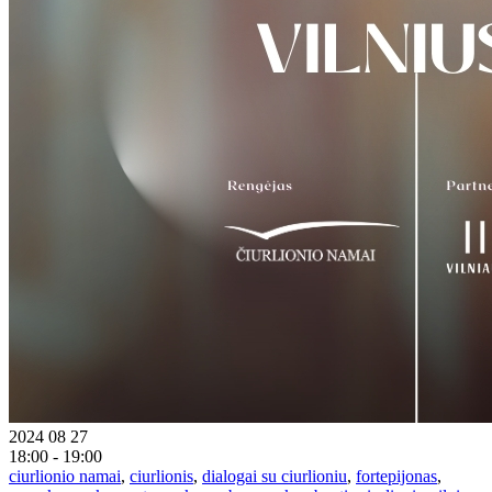
2024 08 27
18:00 - 19:00
ciurlionio namai
,
ciurlionis
,
dialogai su ciurlioniu
,
fortepijonas
,