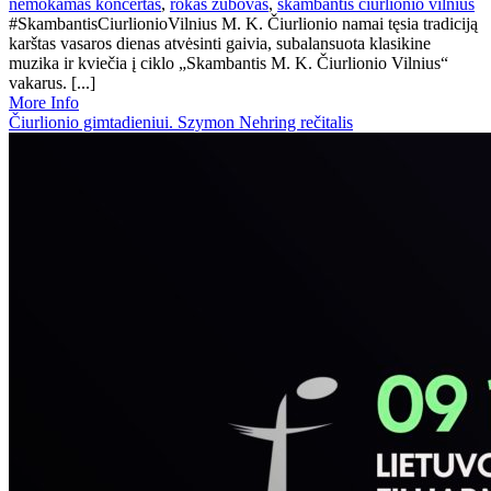
nemokamas koncertas
,
rokas zubovas
,
skambantis ciurlionio vilnius
#SkambantisCiurlionioVilnius M. K. Čiurlionio namai tęsia tradiciją
karštas vasaros dienas atvėsinti gaivia, subalansuota klasikine
muzika ir kviečia į ciklo „Skambantis M. K. Čiurlionio Vilnius“
vakarus. [...]
More Info
Čiurlionio gimtadieniui. Szymon Nehring rečitalis