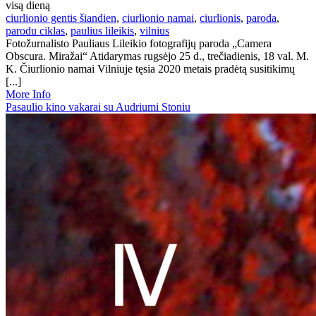
visą dieną
ciurlionio gentis šiandien
,
ciurlionio namai
,
ciurlionis
,
paroda
,
parodu ciklas
,
paulius lileikis
,
vilnius
Fotožurnalisto Pauliaus Lileikio fotografijų paroda „Camera
Obscura. Miražai“ Atidarymas rugsėjo 25 d., trečiadienis, 18 val. M.
K. Čiurlionio namai Vilniuje tęsia 2020 metais pradėtą susitikimų
[...]
More Info
Pasaulio kino vakarai su Audriumi Stoniu