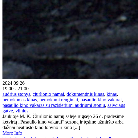
2024 09 26
19:00 - 21:00
audrius stonys
,
ciurlionio namai
,
dokumentinis kinas
,
kinas
,
nemokamas kinas
,
nemokami renginiai
,
pasaulio kino vakarai
,
pasaulio kino vakaras su razisieriumi audriumi stoniu
,
saivciaus
gatve
,
vilnius
Jaukioje M. K. Čiurlionio namų salėje rugsėjo 26 d. pradėsime
ketvirtą „Pasaulio kino vakarai“ sezoną ir tęsime užmiršto arba
dažnai neatrasto kino lobyno ir kino [...]
More Info