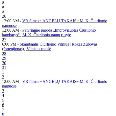
#
#
#
26
12:00 AM -
VR filmas ~ANGELŲ TAKAIS~ M. K. Čiurlionio
namuose
12:00 AM -
Patyriminė paroda „Improvizuotas Čiurlionio
kambarys“ | M. K. Čiurlionio namų rūsyje
27
6:00 PM -
Skambantis Čiurlionio Vilnius | Rokas Zubovas
(fortepijonas) | Vilniaus rotušė
28
29
30
31
1
2
12:00 AM -
VR filmas ~ANGELŲ TAKAIS~ M. K. Čiurlionio
namuose
3
4
5
6
7
8