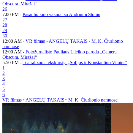
Obscura. Miražai“
26
7:00 PM -
Pasaulio kino vakarai su Audriumi Stoniu
27
28
29
30
12:00 AM -
VR filmas ~ANGELŲ TAKAIS~ M. K. Čiurlionio
namuose
12:00 AM -
Fotožurnalisto Pauliaus Lileikio paroda „Camera
Obscura. Miražai“
5:50 PM -
Teatralizuota ekskursija „Sofijos ir Konstantino Vilnius“
1
2
3
4
5
6
VR filmas ~ANGELŲ TAKAIS~ M. K. Čiurlionio namuose