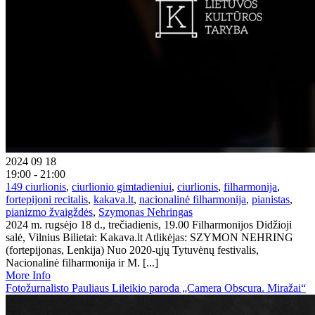
2024 09 18
19:00 - 21:00
149 ciurlionis
,
ciurlionio gimtadieniui
,
ciurlionis
,
filharmonija
,
fortepijoni recitalis
,
kakava.lt
,
nacionalinė filharmonija
,
pianistas
,
pianizmo žvaigždės
,
Szymonas Nehringas
2024 m. rugsėjo 18 d., trečiadienis, 19.00 Filharmonijos Didžioji
salė, Vilnius Bilietai: Kakava.lt Atlikėjas: SZYMON NEHRING
(fortepijonas, Lenkija) Nuo 2020-ųjų Tytuvėnų festivalis,
Nacionalinė filharmonija ir M. [...]
More Info
Fotožurnalisto Pauliaus Lileikio paroda „Camera Obscura. Miražai“