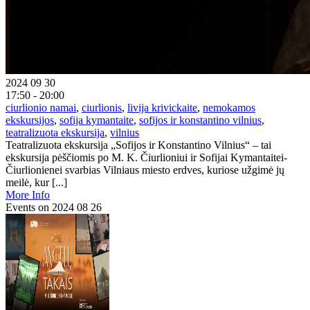
2024 09 30
17:50 - 20:00
ciurlionio namai
,
ciurlionis
,
livija krivickaite
,
nemokamos
ekskursijos
,
sofija kymantaite
,
sofijos ir konstantino vilnius
,
teatralizuota ekskursija
,
vilnius
Teatralizuota ekskursija „Sofijos ir Konstantino Vilnius“ – tai
ekskursija pėščiomis po M. K. Čiurlioniui ir Sofijai Kymantaitei-
Čiurlionienei svarbias Vilniaus miesto erdves, kuriose užgimė jų
meilė, kur [...]
More Info
Events on 2024 08 26