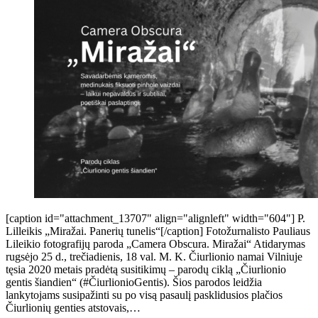
[caption id="attachment_13707" align="alignleft" width="604"] P.
Lilleikis „Miražai. Panerių tunelis“[/caption] Fotožurnalisto Pauliaus
Lileikio fotografijų paroda „Camera Obscura. Miražai“ Atidarymas
rugsėjo 25 d., trečiadienis, 18 val. M. K. Čiurlionio namai Vilniuje
tęsia 2020 metais pradėtą susitikimų – parodų ciklą „Čiurlionio
gentis šiandien“ (#ČiurlionioGentis). Šios parodos leidžia
lankytojams susipažinti su po visą pasaulį pasklidusios plačios
Čiurlionių genties atstovais,…