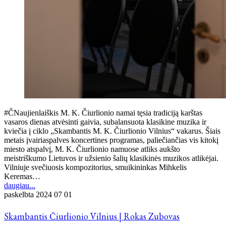
#ČNaujienlaiškis M. K. Čiurlionio namai tęsia tradiciją karštas
vasaros dienas atvėsinti gaivia, subalansuota klasikine muzika ir
kviečia į ciklo „Skambantis M. K. Čiurlionio Vilnius“ vakarus. Šiais
metais įvairiaspalves koncertines programas, paliečiančias vis kitokį
miesto atspalvį, M. K. Čiurlionio namuose atliks aukšto
meistriškumo Lietuvos ir užsienio šalių klasikinės muzikos atlikėjai.
Vilniuje svečiuosis kompozitorius, smuikininkas Mihkelis
Keremas…
daugiau...
paskelbta
2024 07 01
Skambantis Čiurlionio Vilnius | Rokas Zubovas