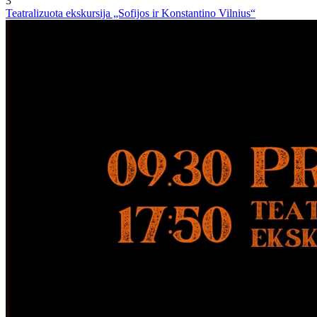
3
Teatralizuota ekskursija „Sofijos ir Konstantino Vilnius“