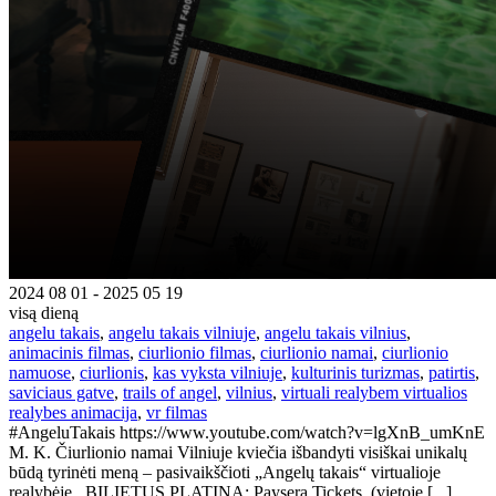
2024 08 01 - 2025 05 19
visą dieną
angelu takais
,
angelu takais vilniuje
,
angelu takais vilnius
,
animacinis filmas
,
ciurlionio filmas
,
ciurlionio namai
,
ciurlionio
namuose
,
ciurlionis
,
kas vyksta vilniuje
,
kulturinis turizmas
,
patirtis
,
saviciaus gatve
,
trails of angel
,
vilnius
,
virtuali realybem virtualios
realybes animacija
,
vr filmas
#AngeluTakais https://www.youtube.com/watch?v=lgXnB_umKnE
M. K. Čiurlionio namai Vilniuje kviečia išbandyti visiškai unikalų
būdą tyrinėti meną – pasivaikščioti „Angelų takais“ virtualioje
realybėje. BILIETUS PLATINA: Paysera Tickets. (vietoje [...]