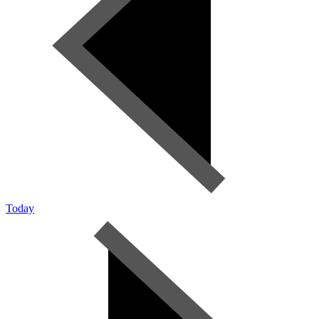
Today