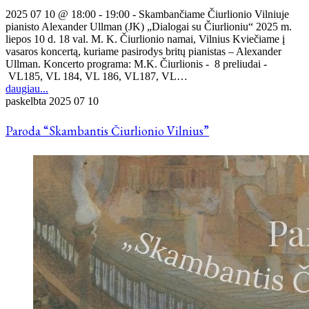
2025 07 10 @ 18:00 - 19:00 - Skambančiame Čiurlionio Vilniuje
pianisto Alexander Ullman (JK) „Dialogai su Čiurlioniu“ 2025 m.
liepos 10 d. 18 val. M. K. Čiurlionio namai, Vilnius Kviečiame į
vasaros koncertą, kuriame pasirodys britų pianistas – Alexander
Ullman. Koncerto programa: M.K. Čiurlionis - 8 preliudai -
VL185, VL 184, VL 186, VL187, VL…
daugiau...
paskelbta
2025 07 10
Paroda “Skambantis Čiurlionio Vilnius”