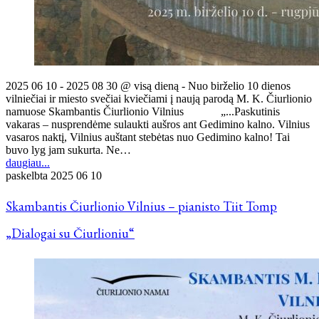
2025 06 10 - 2025 08 30 @ visą dieną - Nuo birželio 10 dienos
vilniečiai ir miesto svečiai kviečiami į naują parodą M. K. Čiurlionio
namuose Skambantis Čiurlionio Vilnius „...Paskutinis
vakaras – nusprendėme sulaukti aušros ant Gedimino kalno. Vilnius
vasaros naktį, Vilnius auštant stebėtas nuo Gedimino kalno! Tai
buvo lyg jam sukurta. Ne…
daugiau...
paskelbta
2025 06 10
Skambantis Čiurlionio Vilnius – pianisto Tiit Tomp
„Dialogai su Čiurlioniu“