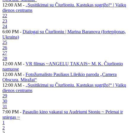
12:00 AM -
„Susitikimai su Čiurlioniu. Kastukas sugrįžo!“ | Vaikų
dienos centrams
22
23
24
6:00 PM -
Dialogai su Čiurlioniu | Marina Baranova (fortepijonas,
Ukraina)
25
26
27
28
12:00 AM -
VR filmas ~ANGELŲ TAKAIS~ M. K. Čiurlionio
namuose
12:00 AM -
Fotožurnalisto Pauliaus Lileikio paroda „Camera
Obscura. Miražai“
12:00 AM -
„Susitikimai su Čiurlioniu. Kastukas sugrįžo!“ | Vaikų
dienos centrams
29
30
31
7:00 PM -
Pasaulio kino vakarai su Audriumi Stoniu ~ Pelenai ir
sniegas ~
1
2