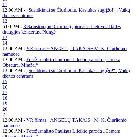
11
12:00 AM -
„Susitikimai su Čiurlioniu. Kastukas sugrįžo!“ | Vaikų
dienos centrams
12
5:00 PM -
Rekonstruojant Čiurlionį: pirmasis Lietuvos Dailės
draugijos koncertas. Plungė
13
14
12:00 AM -
VR filmas ~ANGELŲ TAKAIS~ M. K. Čiurlionio
namuose
12:00 AM -
Fotožurnalisto Pauliaus Lileikio paroda „Camera
Obscura. Miražai“
12:00 AM -
„Susitikimai su Čiurlioniu. Kastukas sugrįžo!“ | Vaikų
dienos centrams
15
16
17
18
19
20
21
12:00 AM -
VR filmas ~ANGELŲ TAKAIS~ M. K. Čiurlionio
namuose
12:00 AM -
Fotožurnalisto Pauliaus Lileikio paroda „Camera
Obscura. Miražai“