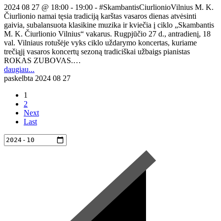
2024 08 27 @ 18:00 - 19:00 - #SkambantisCiurlionioVilnius M. K.
Čiurlionio namai tęsia tradiciją karštas vasaros dienas atvėsinti
gaivia, subalansuota klasikine muzika ir kviečia į ciklo „Skambantis
M. K. Čiurlionio Vilnius“ vakarus. Rugpjūčio 27 d., antradienį, 18
val. Vilniaus rotušėje vyks ciklo uždarymo koncertas, kuriame
trečiąjį vasaros koncertų sezoną tradiciškai užbaigs pianistas
ROKAS ZUBOVAS.…
daugiau...
paskelbta
2024 08 27
1
2
Next
Last