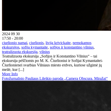
2024 09 30
17:50 - 20:00
ciurlionio namai
,
ciurlionis
,
livija krivickaite
,
nemokamos
ekskursijos
,
sofija kymantaite
,
sofijos ir konstantino vilnius
,
teatralizuota ekskursija
,
vilnius
Teatralizuota ekskursija „Sofijos ir Konstantino Vilnius“ – tai
ekskursija pėščiomis po M. K. Čiurlioniui ir Sofijai Kymantaitei-
Čiurlionienei svarbias Vilniaus miesto erdves, kuriose užgimė jų
meilė, kur [...]
More Info
Fotožurnalisto Pauliaus Lileikio paroda „Camera Obscura. Miražai“