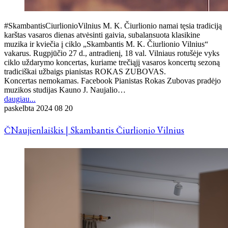
#SkambantisCiurlionioVilnius M. K. Čiurlionio namai tęsia tradiciją
karštas vasaros dienas atvėsinti gaivia, subalansuota klasikine
muzika ir kviečia į ciklo „Skambantis M. K. Čiurlionio Vilnius“
vakarus. Rugpjūčio 27 d., antradienį, 18 val. Vilniaus rotušėje vyks
ciklo uždarymo koncertas, kuriame trečiąjį vasaros koncertų sezoną
tradiciškai užbaigs pianistas ROKAS ZUBOVAS.
Koncertas nemokamas. Facebook Pianistas Rokas Zubovas pradėjo
muzikos studijas Kauno J. Naujalio…
daugiau...
paskelbta
2024 08 20
ČNaujienlaiškis | Skambantis Čiurlionio Vilnius