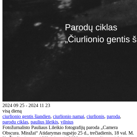
2024 09 25 - 2024 11 23
visą dieną
ciurlionio gentis šiandien
,
ciurlionio namai
,
ciurlionis
,
paroda
,
parodu ciklas
,
paulius lileikis
,
vilnius
Fotožurnalisto Pauliaus Lileikio fotografijų paroda „Camera
Obscura. Miražai“ Atidarymas rugsėjo 25 d., trečiadienis, 18 val. M.