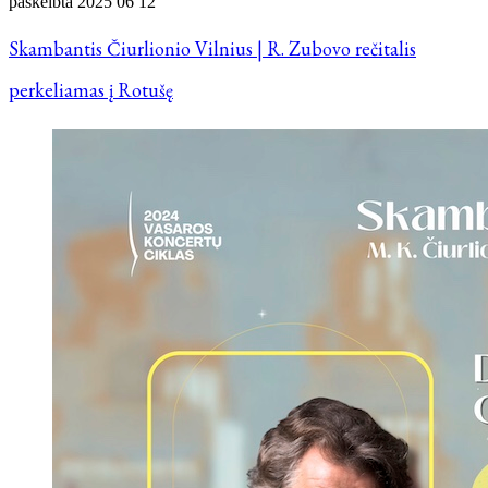
paskelbta
2025 06 12
Skambantis Čiurlionio Vilnius | R. Zubovo rečitalis
perkeliamas į Rotušę