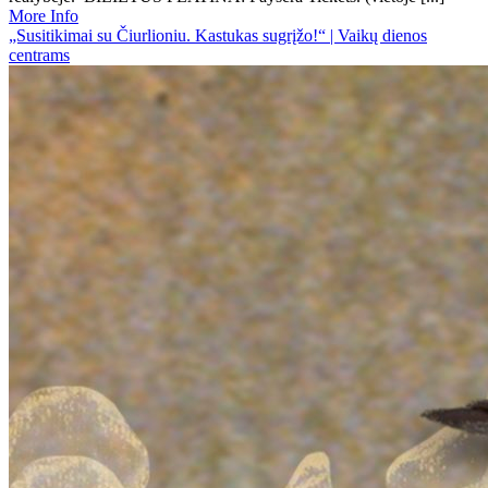
More Info
„Susitikimai su Čiurlioniu. Kastukas sugrįžo!“ | Vaikų dienos
centrams