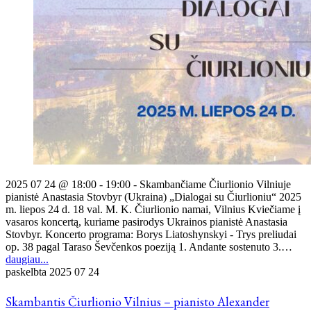
2025 07 24 @ 18:00 - 19:00 - Skambančiame Čiurlionio Vilniuje
pianistė Anastasia Stovbyr (Ukraina) „Dialogai su Čiurlioniu“ 2025
m. liepos 24 d. 18 val. M. K. Čiurlionio namai, Vilnius Kviečiame į
vasaros koncertą, kuriame pasirodys Ukrainos pianistė Anastasia
Stovbyr. Koncerto programa: Borys Liatoshynskyi - Trys preliudai
op. 38 pagal Taraso Ševčenkos poeziją 1. Andante sostenuto 3.…
daugiau...
paskelbta
2025 07 24
Skambantis Čiurlionio Vilnius – pianisto Alexander