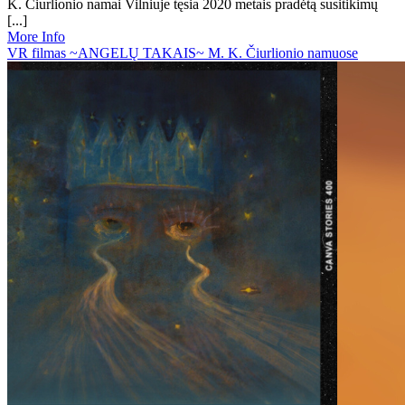
K. Čiurlionio namai Vilniuje tęsia 2020 metais pradėtą susitikimų
[...]
More Info
VR filmas ~ANGELŲ TAKAIS~ M. K. Čiurlionio namuose