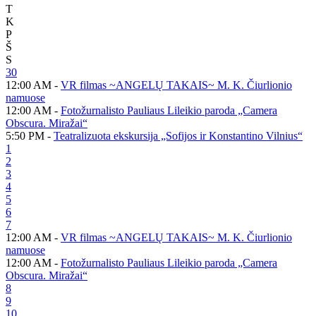
T
K
P
Š
S
30
12:00 AM -
VR filmas ~ANGELŲ TAKAIS~ M. K. Čiurlionio
namuose
12:00 AM -
Fotožurnalisto Pauliaus Lileikio paroda „Camera
Obscura. Miražai“
5:50 PM -
Teatralizuota ekskursija „Sofijos ir Konstantino Vilnius“
1
2
3
4
5
6
7
12:00 AM -
VR filmas ~ANGELŲ TAKAIS~ M. K. Čiurlionio
namuose
12:00 AM -
Fotožurnalisto Pauliaus Lileikio paroda „Camera
Obscura. Miražai“
8
9
10