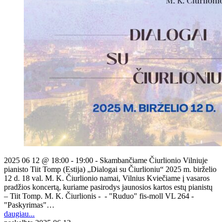
2025 06 12 @ 18:00 - 19:00 - Skambančiame Čiurlionio Vilniuje
pianisto Tiit Tomp (Estija) „Dialogai su Čiurlioniu“ 2025 m. birželio
12 d. 18 val. M. K. Čiurlionio namai, Vilnius Kviečiame į vasaros
pradžios koncertą, kuriame pasirodys jaunosios kartos estų pianistų
– Tiit Tomp. M. K. Čiurlionis - - "Ruduo" fis-moll VL 264 -
"Paskyrimas"…
daugiau...