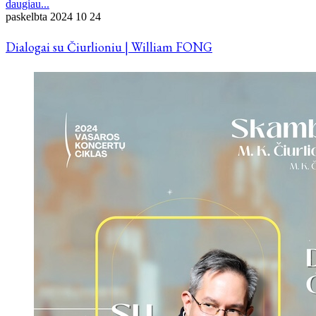
daugiau...
paskelbta
2024 10 24
Dialogai su Čiurlioniu | William FONG