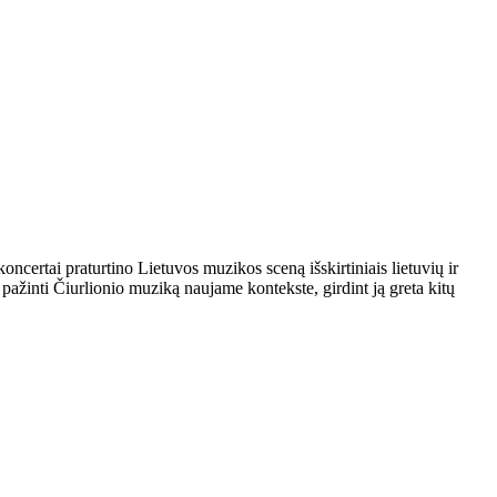
ncertai praturtino Lietuvos muzikos sceną išskirtiniais lietuvių ir
pažinti Čiurlionio muziką naujame kontekste, girdint ją greta kitų