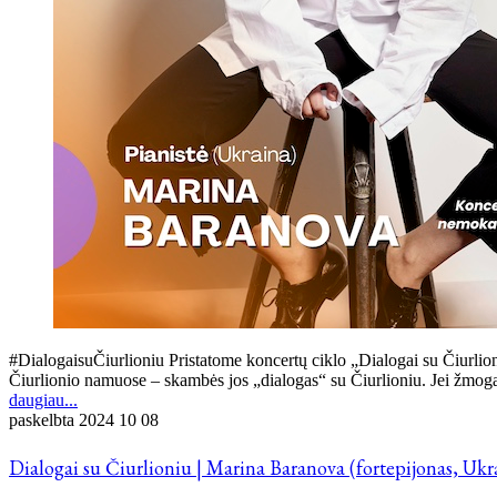
#DialogaisuČiurlioniu Pristatome koncertų ciklo „Dialogai su Čiurlion
Čiurlionio namuose – skambės jos „dialogas“ su Čiurlioniu. Jei žmog
daugiau...
paskelbta
2024 10 08
Dialogai su Čiurlioniu | Marina Baranova (fortepijonas, Ukr