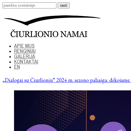
APIE MUS
RENGINIAI
GALERIJA
KONTAKTAI
EN
„Dialogai su Čiurlioniu“ 2024 m. sezono pabaiga: dėkojame a