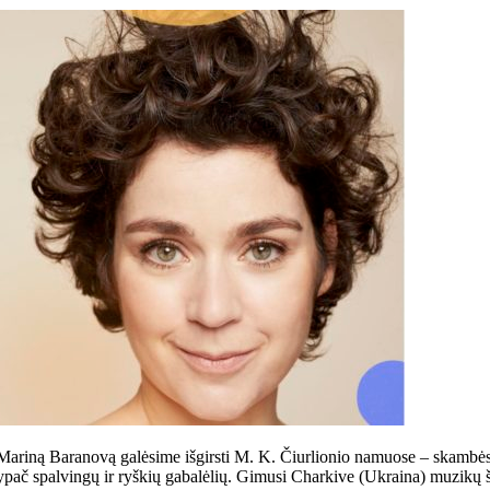
, Mariną Baranovą galėsime išgirsti M. K. Čiurlionio namuose – skambė
 ypač spalvingų ir ryškių gabalėlių. Gimusi Charkive (Ukraina) muzikų 