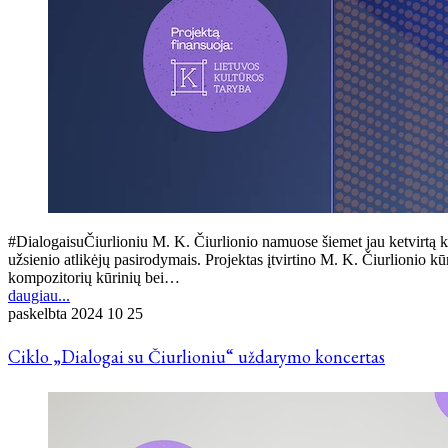
#DialogaisuČiurlioniu M. K. Čiurlionio namuose šiemet jau ketvirtą kar
užsienio atlikėjų pasirodymais. Projektas įtvirtino M. K. Čiurlionio k
kompozitorių kūrinių bei…
daugiau...
paskelbta
2024 10 25
Ciklo „Dialogai su Čiurlioniu“ uždarymo koncertas