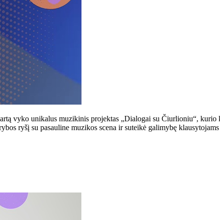
tą vyko unikalus muzikinis projektas „Dialogai su Čiurlioniu“, kurio ko
ūrybos ryšį su pasauline muzikos scena ir suteikė galimybę klausytojams 