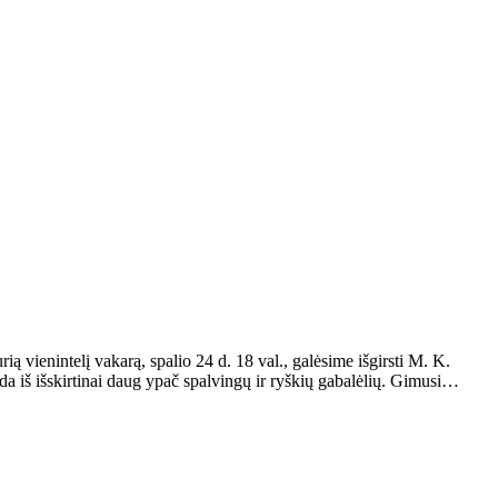
 vienintelį vakarą, spalio 24 d. 18 val., galėsime išgirsti M. K.
 iš išskirtinai daug ypač spalvingų ir ryškių gabalėlių. Gimusi…