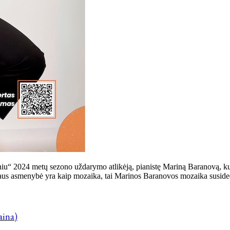
iu“ 2024 metų sezono uždarymo atlikėją, pianistę Mariną Baranovą, kurią
aus asmenybė yra kaip mozaika, tai Marinos Baranovos mozaika susideda
aina)