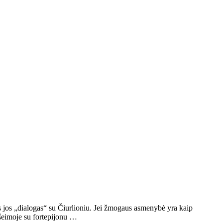
s jos „dialogas“ su Čiurlioniu. Jei žmogaus asmenybė yra kaip
šeimoje su fortepijonu …