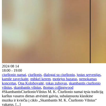
2024 08 14
18:00 - 19:00
ciurlionio namai
,
ciurlionis
,
dialogai su ciurlioniu
,
justas servenijas
,
kamile zaveckaite
,
mihkel kerem
,
motiejus bazaras
,
nemokamas
koncertas
,
Ona Kolobovaitė
,
rokas zubovas
,
skambantis ciurlionio
vilnius
,
skambantis vilnius
,
thomas collingwood
#SkambantisCiurlionioVilnius M. K. Čiurlionio namai tęsia tradiciją
karštas vasaros dienas atvėsinti gaivia, subalansuota klasikine
muzika ir kviečia į ciklo „Skambantis M. K. Čiurlionio Vilnius“
vakarus. [...]