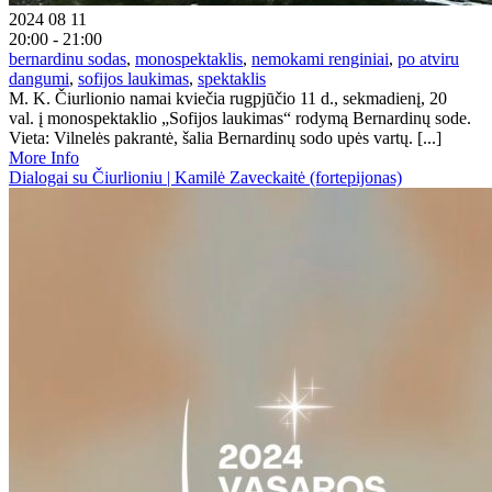
2024 08 11
20:00 - 21:00
bernardinu sodas
,
monospektaklis
,
nemokami renginiai
,
po atviru
dangumi
,
sofijos laukimas
,
spektaklis
M. K. Čiurlionio namai kviečia rugpjūčio 11 d., sekmadienį, 20
val. į monospektaklio „Sofijos laukimas“ rodymą Bernardinų sode.
Vieta: Vilnelės pakrantė, šalia Bernardinų sodo upės vartų. [...]
More Info
Dialogai su Čiurlioniu | Kamilė Zaveckaitė (fortepijonas)