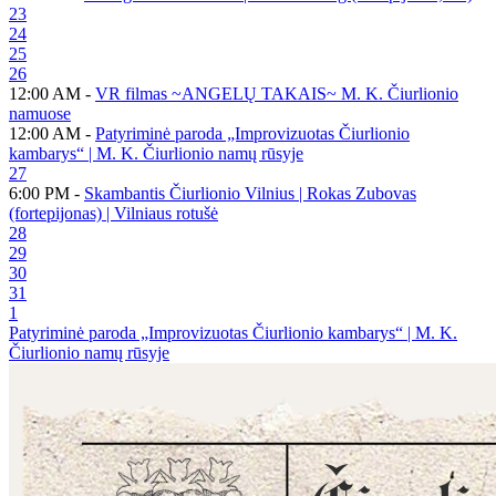
23
24
25
26
12:00 AM -
VR filmas ~ANGELŲ TAKAIS~ M. K. Čiurlionio
namuose
12:00 AM -
Patyriminė paroda „Improvizuotas Čiurlionio
kambarys“ | M. K. Čiurlionio namų rūsyje
27
6:00 PM -
Skambantis Čiurlionio Vilnius | Rokas Zubovas
(fortepijonas) | Vilniaus rotušė
28
29
30
31
1
Patyriminė paroda „Improvizuotas Čiurlionio kambarys“ | M. K.
Čiurlionio namų rūsyje