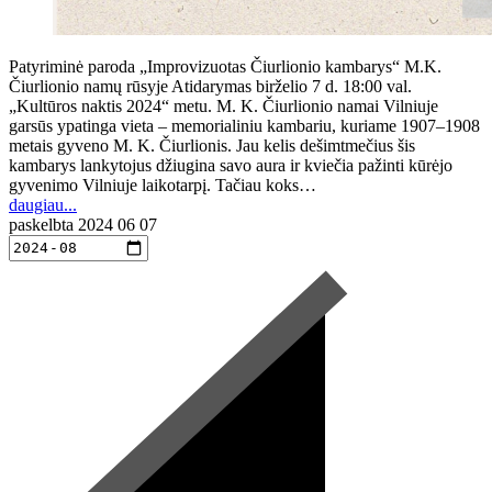
Patyriminė paroda „Improvizuotas Čiurlionio kambarys“ M.K.
Čiurlionio namų rūsyje Atidarymas birželio 7 d. 18:00 val.
„Kultūros naktis 2024“ metu. M. K. Čiurlionio namai Vilniuje
garsūs ypatinga vieta – memorialiniu kambariu, kuriame 1907–1908
metais gyveno M. K. Čiurlionis. Jau kelis dešimtmečius šis
kambarys lankytojus džiugina savo aura ir kviečia pažinti kūrėjo
gyvenimo Vilniuje laikotarpį. Tačiau koks…
daugiau...
paskelbta
2024 06 07