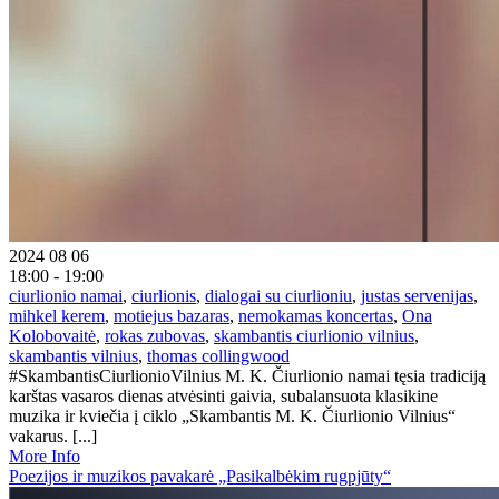
2024 08 06
18:00 - 19:00
ciurlionio namai
,
ciurlionis
,
dialogai su ciurlioniu
,
justas servenijas
,
mihkel kerem
,
motiejus bazaras
,
nemokamas koncertas
,
Ona
Kolobovaitė
,
rokas zubovas
,
skambantis ciurlionio vilnius
,
skambantis vilnius
,
thomas collingwood
#SkambantisCiurlionioVilnius M. K. Čiurlionio namai tęsia tradiciją
karštas vasaros dienas atvėsinti gaivia, subalansuota klasikine
muzika ir kviečia į ciklo „Skambantis M. K. Čiurlionio Vilnius“
vakarus. [...]
More Info
Poezijos ir muzikos pavakarė „Pasikalbėkim rugpjūty“