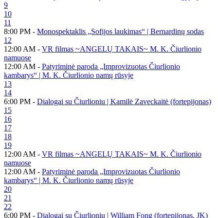
9
10
11
8:00 PM -
Monospektaklis „Sofijos laukimas“ | Bernardinų sodas
12
12:00 AM -
VR filmas ~ANGELŲ TAKAIS~ M. K. Čiurlionio
namuose
12:00 AM -
Patyriminė paroda „Improvizuotas Čiurlionio
kambarys“ | M. K. Čiurlionio namų rūsyje
13
14
6:00 PM -
Dialogai su Čiurlioniu | Kamilė Zaveckaitė (fortepijonas)
15
16
17
18
19
12:00 AM -
VR filmas ~ANGELŲ TAKAIS~ M. K. Čiurlionio
namuose
12:00 AM -
Patyriminė paroda „Improvizuotas Čiurlionio
kambarys“ | M. K. Čiurlionio namų rūsyje
20
21
22
6:00 PM -
Dialogai su Čiurlioniu | William Fong (fortepijonas, JK)