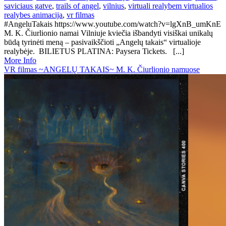
saviciaus gatve
,
trails of angel
,
vilnius
,
virtuali realybem virtualios
realybes animacija
,
vr filmas
#AngeluTakais https://www.youtube.com/watch?v=lgXnB_umKnE
M. K. Čiurlionio namai Vilniuje kviečia išbandyti visiškai unikalų
būdą tyrinėti meną – pasivaikščioti „Angelų takais“ virtualioje
realybėje. BILIETUS PLATINA: Paysera Tickets. [...]
More Info
VR filmas ~ANGELŲ TAKAIS~ M. K. Čiurlionio namuose