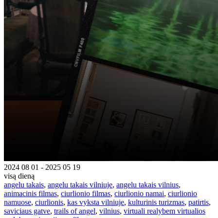
2024 08 01 - 2025 05 19
visą dieną
angelu takais
,
angelu takais vilniuje
,
angelu takais vilnius
,
animacinis filmas
,
ciurlionio filmas
,
ciurlionio namai
,
ciurlionio
namuose
,
ciurlionis
,
kas vyksta vilniuje
,
kulturinis turizmas
,
patirtis
,
saviciaus gatve
,
trails of angel
,
vilnius
,
virtuali realybem virtualios