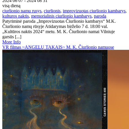
2024 06 07 - 2024 08 31
visą dieną
ciurlionio namu rusys
,
ciurlionis
,
improvizuotas ciurlionio kambarys
,
kulturos naktis
,
memorialinis ciurlionio kambarys
,
paroda
Patyriminė paroda „Improvizuotas Čiurlionio kambarys“ M.K.
Čiurlionio namų rūsyje Atidarymas birželio 7 d. 18:00 val.
„Kultūros naktis 2024“ metu. M. K. Čiurlionio namai Vilniuje
garsūs [...]
More Info
VR filmas ~ANGELŲ TAKAIS~ M. K. Čiurlionio namuose