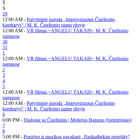
Š
S
29
12:00 AM -
Patyriminė paroda „Improvizuotas Čiurlionio
kambarys“ | M. K. Čiurlionio namų rūsyje
12:00 AM -
VR filmas ~ANGELŲ TAKAIS~ M. K. Čiurlionio
namuose
30
31
1
12:00 AM -
VR filmas ~ANGELŲ TAKAIS~ M. K. Čiurlionio
namuose
2
3
4
5
12:00 AM -
VR filmas ~ANGELŲ TAKAIS~ M. K. Čiurlionio
namuose
12:00 AM -
Patyriminė paroda „Improvizuotas Čiurlionio
kambarys“ | M. K. Čiurlionio namų rūsyje
6
6:00 PM -
Dialogai su Čiurlioniu | Motiejus Bazaras (fortepijonas)
7
8
5:00 PM -
Poezijos ir muzikos pavakarė „Pasikalbėkim rugpjūty“