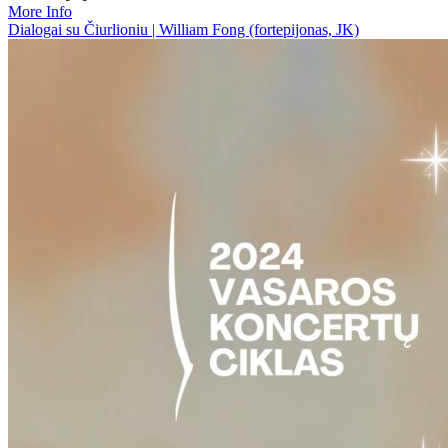
More Info
Dialogai su Čiurlioniu | William Fong (fortepijonas, JK)