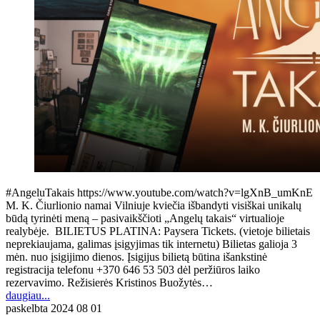
#AngeluTakais https://www.youtube.com/watch?v=lgXnB_umKnE
M. K. Čiurlionio namai Vilniuje kviečia išbandyti visiškai unikalų
būdą tyrinėti meną – pasivaikščioti „Angelų takais“ virtualioje
realybėje. BILIETUS PLATINA: Paysera Tickets. (vietoje bilietais
neprekiaujama, galimas įsigyjimas tik internetu) Bilietas galioja 3
mėn. nuo įsigijimo dienos. Įsigijus bilietą būtina išankstinė
registracija telefonu +370 646 53 503 dėl peržiūros laiko
rezervavimo. Režisierės Kristinos Buožytės…
daugiau...
paskelbta
2024 08 01