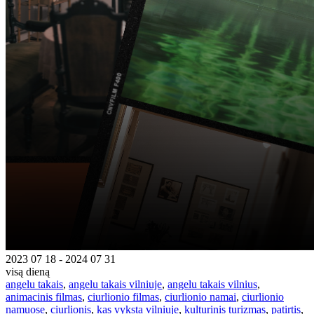
2023 07 18 - 2024 07 31
visą dieną
angelu takais
,
angelu takais vilniuje
,
angelu takais vilnius
,
animacinis filmas
,
ciurlionio filmas
,
ciurlionio namai
,
ciurlionio
namuose
,
ciurlionis
,
kas vyksta vilniuje
,
kulturinis turizmas
,
patirtis
,