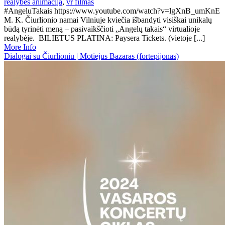
realybes animacija
,
vr filmas
#AngeluTakais https://www.youtube.com/watch?v=lgXnB_umKnE
M. K. Čiurlionio namai Vilniuje kviečia išbandyti visiškai unikalų
būdą tyrinėti meną – pasivaikščioti „Angelų takais“ virtualioje
realybėje. BILIETUS PLATINA: Paysera Tickets. (vietoje [...]
More Info
Dialogai su Čiurlioniu | Motiejus Bazaras (fortepijonas)