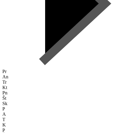
Pr
An
Tr
Kt
Pn
Št
Sk
P
A
T
K
P