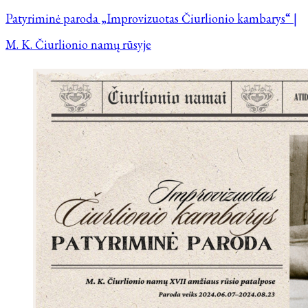
Patyriminė paroda „Improvizuotas Čiurlionio kambarys“ |
M. K. Čiurlionio namų rūsyje