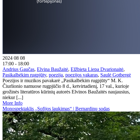
2024 08 08
17:00 - 18:00
Andrius Gaučas
,
Elvina Baužaitė
,
Elžbieta Liepa Dvarionaitė
,
Pasikalbėkim rugpjūty
,
poezija
,
poezijos vakaras
,
Saulė Gotbergė
Poezijos ir muzikos pavakarė „Pasikalbėkim rugpjūty“ M. K.
Čiurlionio namuose rugpjūčio 8 d., ketvirtadienį, 17 val., kurioje
grožinės literatūros kūrinių autorės Elvinos Baužaitės naujausius,
niekur [...]
More Info
Monospektaklis „Sofijos laukimas“ | Bernardinų sodas