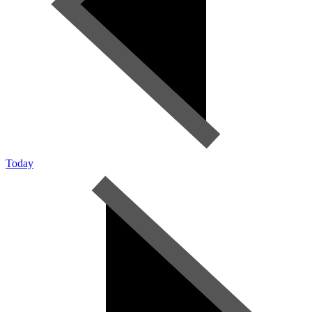
Today