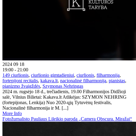
2024 09 18
19:00 - 21:00
149 ciurlionis
,
ciurlionio gimtadieniui
,
ciurlionis
,
filharmonija
,
fortepijoni recitalis
,
kakava.lt
,
nacionalinė filharmonija
,
pianistas
,
pianizmo žvaigždės
,
Szymonas Nehringas
2024 m. rugsėjo 18 d., trečiadienis, 19.00 Filharmonijos Didžioji
salė, Vilnius Bilietai: Kakava.lt Atlikėjas: SZYMON NEHRING
(fortepijonas, Lenkija) Nuo 2020-ųjų Tytuvėnų festivalis,
Nacionalinė filharmonija ir M. [...]
More Info
Fotožurnalisto Pauliaus Lileikio paroda „Camera Obscura. Miražai“