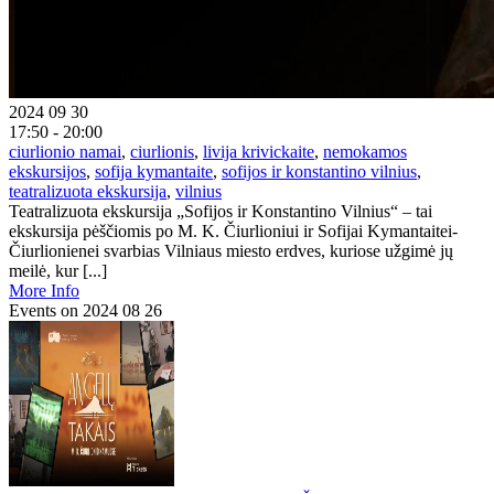
2024 09 30
17:50 - 20:00
ciurlionio namai
,
ciurlionis
,
livija krivickaite
,
nemokamos
ekskursijos
,
sofija kymantaite
,
sofijos ir konstantino vilnius
,
teatralizuota ekskursija
,
vilnius
Teatralizuota ekskursija „Sofijos ir Konstantino Vilnius“ – tai
ekskursija pėščiomis po M. K. Čiurlioniui ir Sofijai Kymantaitei-
Čiurlionienei svarbias Vilniaus miesto erdves, kuriose užgimė jų
meilė, kur [...]
More Info
Events on 2024 08 26