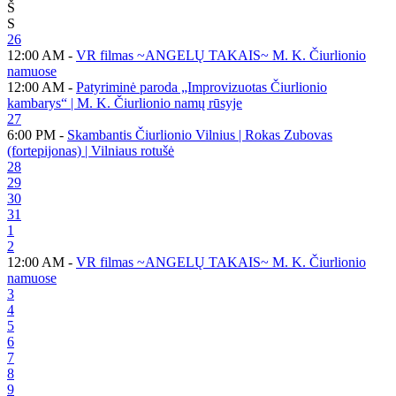
Š
S
26
12:00 AM -
VR filmas ~ANGELŲ TAKAIS~ M. K. Čiurlionio
namuose
12:00 AM -
Patyriminė paroda „Improvizuotas Čiurlionio
kambarys“ | M. K. Čiurlionio namų rūsyje
27
6:00 PM -
Skambantis Čiurlionio Vilnius | Rokas Zubovas
(fortepijonas) | Vilniaus rotušė
28
29
30
31
1
2
12:00 AM -
VR filmas ~ANGELŲ TAKAIS~ M. K. Čiurlionio
namuose
3
4
5
6
7
8
9