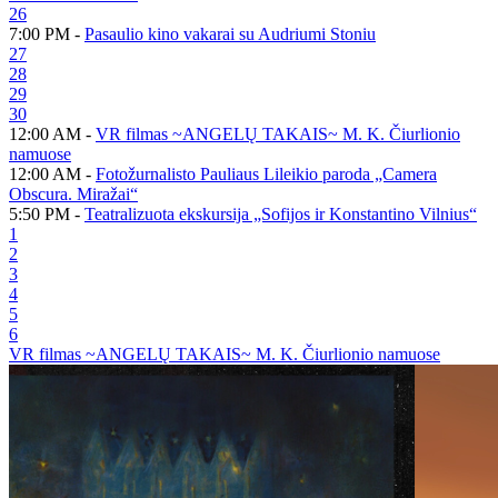
26
7:00 PM -
Pasaulio kino vakarai su Audriumi Stoniu
27
28
29
30
12:00 AM -
VR filmas ~ANGELŲ TAKAIS~ M. K. Čiurlionio
namuose
12:00 AM -
Fotožurnalisto Pauliaus Lileikio paroda „Camera
Obscura. Miražai“
5:50 PM -
Teatralizuota ekskursija „Sofijos ir Konstantino Vilnius“
1
2
3
4
5
6
VR filmas ~ANGELŲ TAKAIS~ M. K. Čiurlionio namuose