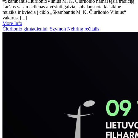
#SkambantisCiurlionioVilnius M. K. Čiurlionio namai tęsia tradiciją
karštas vasaros dienas atvėsinti gaivia, subalansuota klasikine
muzika ir kviečia į ciklo „Skambantis M. K. Čiurlionio Vilnius“
vakarus. [...]
More Info
Čiurlionio gimtadieniui. Szymon Nehring rečitalis