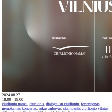
2024 08 27
18:00 - 19:00
ciurlionio namai
,
ciurlionis
,
dialogai su ciurlioniu
,
fortepijonas
,
nemokamas koncertas
,
rokas zubovas
,
skambantis ciurlionio vilnius