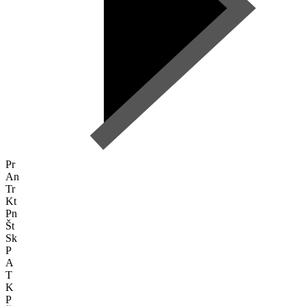
Pr
An
Tr
Kt
Pn
Št
Sk
P
A
T
K
P