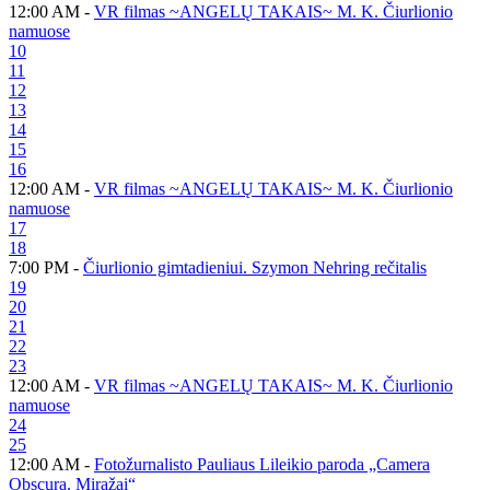
12:00 AM -
VR filmas ~ANGELŲ TAKAIS~ M. K. Čiurlionio
namuose
10
11
12
13
14
15
16
12:00 AM -
VR filmas ~ANGELŲ TAKAIS~ M. K. Čiurlionio
namuose
17
18
7:00 PM -
Čiurlionio gimtadieniui. Szymon Nehring rečitalis
19
20
21
22
23
12:00 AM -
VR filmas ~ANGELŲ TAKAIS~ M. K. Čiurlionio
namuose
24
25
12:00 AM -
Fotožurnalisto Pauliaus Lileikio paroda „Camera
Obscura. Miražai“