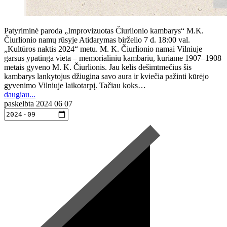
Patyriminė paroda „Improvizuotas Čiurlionio kambarys“ M.K.
Čiurlionio namų rūsyje Atidarymas birželio 7 d. 18:00 val.
„Kultūros naktis 2024“ metu. M. K. Čiurlionio namai Vilniuje
garsūs ypatinga vieta – memorialiniu kambariu, kuriame 1907–1908
metais gyveno M. K. Čiurlionis. Jau kelis dešimtmečius šis
kambarys lankytojus džiugina savo aura ir kviečia pažinti kūrėjo
gyvenimo Vilniuje laikotarpį. Tačiau koks…
daugiau...
paskelbta
2024 06 07