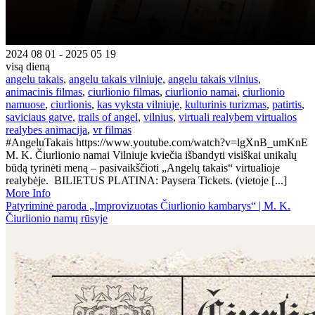
2024 08 01 - 2025 05 19
visą dieną
angelu takais
,
angelu takais vilniuje
,
angelu takais vilnius
,
animacinis filmas
,
ciurlionio filmas
,
ciurlionio namai
,
ciurlionio
namuose
,
ciurlionis
,
kas vyksta vilniuje
,
kulturinis turizmas
,
patirtis
,
saviciaus gatve
,
trails of angel
,
vilnius
,
virtuali realybem virtualios
realybes animacija
,
vr filmas
#AngeluTakais https://www.youtube.com/watch?v=lgXnB_umKnE
M. K. Čiurlionio namai Vilniuje kviečia išbandyti visiškai unikalų
būdą tyrinėti meną – pasivaikščioti „Angelų takais“ virtualioje
realybėje. BILIETUS PLATINA: Paysera Tickets. (vietoje [...]
More Info
Patyriminė paroda „Improvizuotas Čiurlionio kambarys“ | M. K.
Čiurlionio namų rūsyje