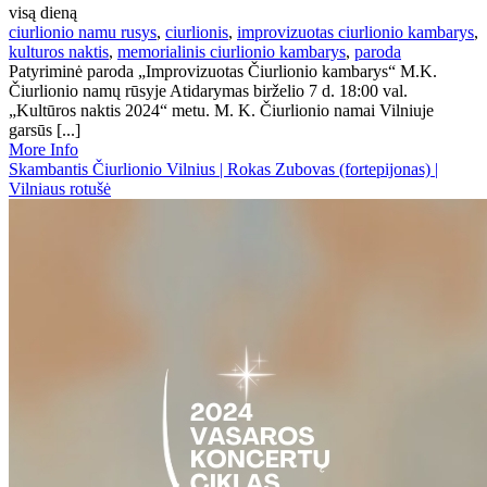
visą dieną
ciurlionio namu rusys
,
ciurlionis
,
improvizuotas ciurlionio kambarys
,
kulturos naktis
,
memorialinis ciurlionio kambarys
,
paroda
Patyriminė paroda „Improvizuotas Čiurlionio kambarys“ M.K.
Čiurlionio namų rūsyje Atidarymas birželio 7 d. 18:00 val.
„Kultūros naktis 2024“ metu. M. K. Čiurlionio namai Vilniuje
garsūs [...]
More Info
Skambantis Čiurlionio Vilnius | Rokas Zubovas (fortepijonas) |
Vilniaus rotušė