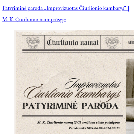
Patyriminė paroda „Improvizuotas Čiurlionio kambarys“ |
M. K. Čiurlionio namų rūsyje