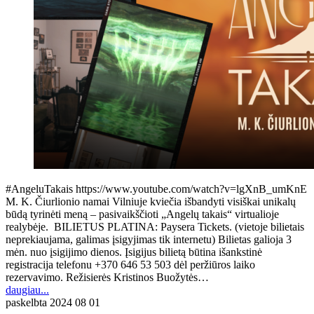
#AngeluTakais https://www.youtube.com/watch?v=lgXnB_umKnE
M. K. Čiurlionio namai Vilniuje kviečia išbandyti visiškai unikalų
būdą tyrinėti meną – pasivaikščioti „Angelų takais“ virtualioje
realybėje. BILIETUS PLATINA: Paysera Tickets. (vietoje bilietais
neprekiaujama, galimas įsigyjimas tik internetu) Bilietas galioja 3
mėn. nuo įsigijimo dienos. Įsigijus bilietą būtina išankstinė
registracija telefonu +370 646 53 503 dėl peržiūros laiko
rezervavimo. Režisierės Kristinos Buožytės…
daugiau...
paskelbta
2024 08 01