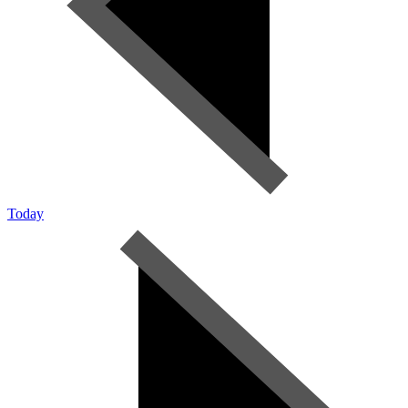
Today