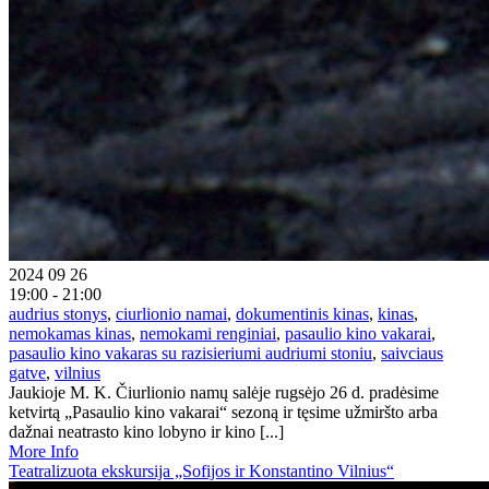
2024 09 26
19:00 - 21:00
audrius stonys
,
ciurlionio namai
,
dokumentinis kinas
,
kinas
,
nemokamas kinas
,
nemokami renginiai
,
pasaulio kino vakarai
,
pasaulio kino vakaras su razisieriumi audriumi stoniu
,
saivciaus
gatve
,
vilnius
Jaukioje M. K. Čiurlionio namų salėje rugsėjo 26 d. pradėsime
ketvirtą „Pasaulio kino vakarai“ sezoną ir tęsime užmiršto arba
dažnai neatrasto kino lobyno ir kino [...]
More Info
Teatralizuota ekskursija „Sofijos ir Konstantino Vilnius“