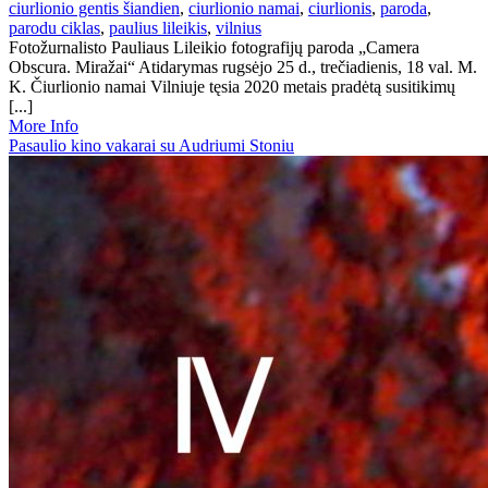
ciurlionio gentis šiandien
,
ciurlionio namai
,
ciurlionis
,
paroda
,
parodu ciklas
,
paulius lileikis
,
vilnius
Fotožurnalisto Pauliaus Lileikio fotografijų paroda „Camera
Obscura. Miražai“ Atidarymas rugsėjo 25 d., trečiadienis, 18 val. M.
K. Čiurlionio namai Vilniuje tęsia 2020 metais pradėtą susitikimų
[...]
More Info
Pasaulio kino vakarai su Audriumi Stoniu